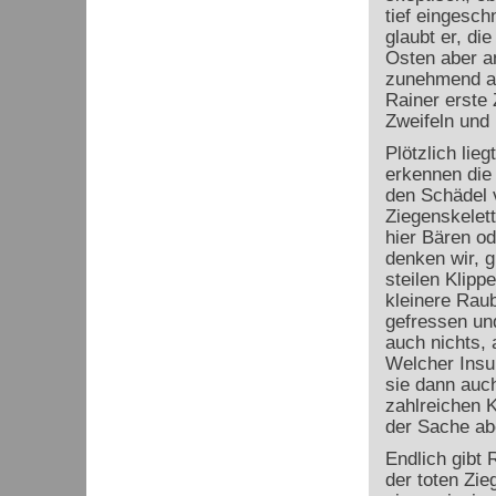
tief eingesch
glaubt er, di
Osten aber an
zunehmend a
Rainer erste
Zweifeln und l
Plötzlich lie
erkennen die 
den Schädel 
Ziegenskelett
hier Bären od
denken wir, g
steilen Klipp
kleinere Raub
gefressen un
auch nichts, 
Welcher Insul
sie dann auch
zahlreichen 
der Sache abe
Endlich gibt 
der toten Zi