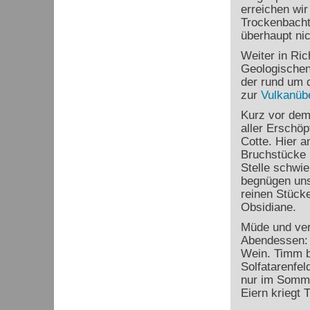
erreichen wir
Trockenbachta
überhaupt nic
Weiter in Ri
Geologischen 
der rund um 
zur
Vulkanüb
Kurz vor dem
aller Erschö
Cotte. Hier 
Bruchstücke 
Stelle schwie
begnügen uns
reinen Stücke
Obsidiane.
Müde und ver
Abendessen: B
Wein. Timm b
Solfatarenfel
nur im Somme
Eiern kriegt 