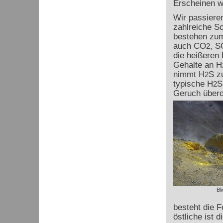
Erscheinen wi
Wir passieren
zahlreiche S
bestehen zum
auch CO
, S
2
die heißeren
Gehalte an H
nimmt H
S z
2
typische H
S
2
Geruch überd
Bl
besteht die 
östliche ist d