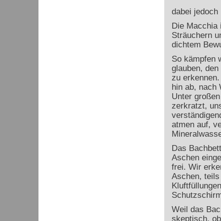
dabei jedoch
Die Macchia 
Sträuchern u
dichtem Bewu
So kämpfen wi
glauben, den
zu erkennen.
hin ab, nach
Unter großen
zerkratzt, u
verständigend
atmen auf, v
Mineralwasser
Das Bachbett 
Aschen einges
frei. Wir er
Aschen, teils
Kluftfüllunge
Schutzschirm
Weil das Bach
skeptisch, ob