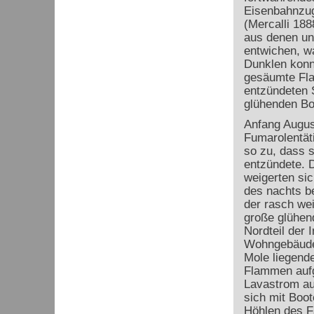
Eisenbahnzug
(Mercalli 188
aus denen un
entwichen, wa
Dunklen konn
gesäumte Fla
entzündeten 
glühenden Bo
Anfang August
Fumarolentät
so zu, dass s
entzündete. 
weigerten sic
des nachts be
der rasch wei
große glühend
Nordteil der 
Wohngebäude 
Mole liegende
Flammen aufgi
Lavastrom au
sich mit Boot
Höhlen des Fa