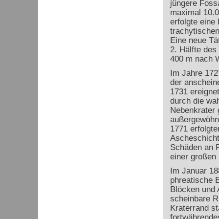
jüngere Fossa
maximal 10.0
erfolgte ein
trachytischen
Eine neue Tät
2. Hälfte des
400 m nach W
Im Jahre 172
der anschein
1731 ereignet
durch die wah
Nebenkrater 
außergewöhnli
1771 erfolgte
Ascheschicht 
Schäden an Pf
einer großen
Im Januar 18
phreatische 
Blöcken und 
scheinbare 
Kraterrand st
fortwährendes