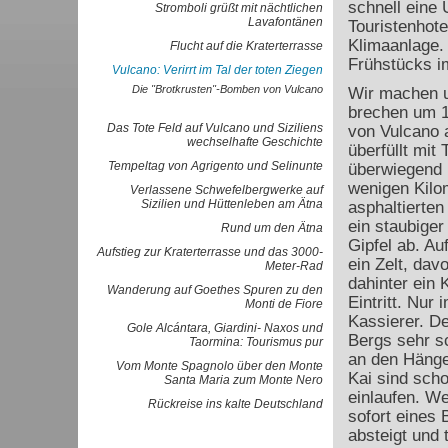
schnell eine 
Stromboli grüßt mit nächtlichen
Lavafontänen
Touristenhote
Klimaanlage.
Flucht auf die Kraterterrasse
Frühstücks i
Vulcano: Verirrt im Tal der toten Ziegen
Die "Brotkrusten"-Bomben von Vulcano
Wir machen u
brechen um 1
Das Tote Feld auf Vulcano und Siziliens
von Vulcano a
wechselhafte Geschichte
überfüllt mit 
Tempeltag von Agrigento und Selinunte
überwiegend 
wenigen Kilo
Verlassene Schwefelbergwerke auf
Sizilien und Hüttenleben am Ätna
asphaltierten
ein staubige
Rund um den Ätna
Gipfel ab. Au
Aufstieg zur Kraterterrasse und das 3000-
ein Zelt, dav
Meter-Rad
dahinter ein
Wanderung auf Goethes Spuren zu den
Eintritt. Nur
Monti de Fiore
Kassierer. De
Gole Alcántara, Giardini- Naxos und
Bergs sehr sc
Taormina: Tourismus pur
an den Hänge
Vom Monte Spagnolo über den Monte
Kai sind sch
Santa Maria zum Monte Nero
einlaufen. We
Rückreise ins kalte Deutschland
sofort eines 
absteigt und 