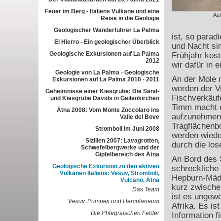
Feuer im Berg - Italiens Vulkane und eine
Auf
Reise in die Geologie
Geologischer Wanderführer La Palma
ist, so para
El Hierro - Ein geologischer Überblick
und Nacht si
Geologische Exkursionen auf La Palma
Frühjahr kos
2012
wir dafür in 
Geologie von La Palma - Geologische
An der Mole 
Exkursionen auf La Palma 2010 - 2011
werden der V
Geheimnisse einer Kiesgrube: Die Sand-
Fischverkäufe
und Kiesgrube Davids in Geilenkirchen
Timm macht d
Ätna 2008: Vom Monte Zoccolaro ins
aufzunehmen. 
Valle del Bove
Tragflächenbo
Stromboli im Juni 2008
werden wiede
Sizilien 2007: Lavagrotten,
durch die lo
Schwefelbergwerke und der
Gipfelbereich des Ätna
An Bord des S
Geologische Exkursion zu den aktiven
schreckliche
Vulkanen Italiens: Vesuv, Stromboli,
Hepburn-Mädel
Vulcano, Ätna
kurz zwische
Das Team
ist es ungewö
Vesuv, Pompeji und Herculaneum
Afrika. Es is
Die Phlegräischen Felder
Information f