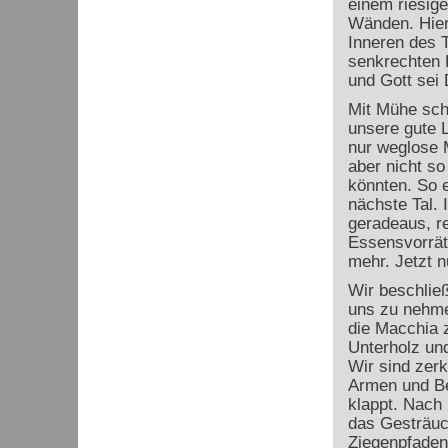
einem riesig
Wänden. Hier
Inneren des T
senkrechten 
und Gott sei 
Mit Mühe sch
unsere gute 
nur weglose M
aber nicht so
könnten. So e
nächste Tal. 
geradeaus, re
Essensvorrät
mehr. Jetzt n
Wir beschlie
uns zu nehme
die Macchia 
Unterholz un
Wir sind zerk
Armen und Be
klappt. Nach 
das Gesträuc
Ziegenpfaden 