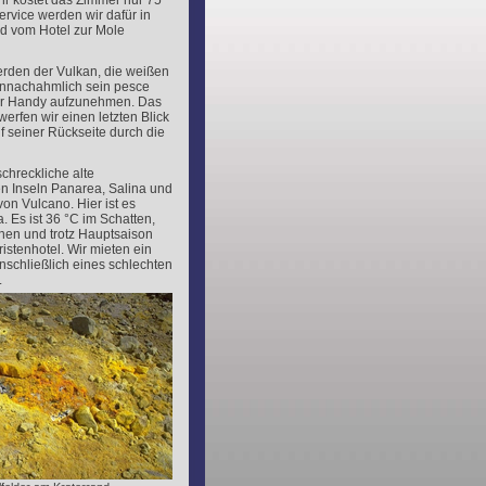
hr kostet das Zimmer nur 75
rvice werden wir dafür in
d vom Hotel zur Mole
erden der Vulkan, die weißen
 unnachahmlich sein pesce
per Handy aufzunehmen. Das
werfen wir einen letzten Blick
 seiner Rückseite durch die
schreckliche alte
n Inseln Panarea, Salina und
on Vulcano. Hier ist es
. Es ist 36 °C im Schatten,
nen und trotz Hauptsaison
ristenhotel. Wir mieten ein
nschließlich eines schlechten
.