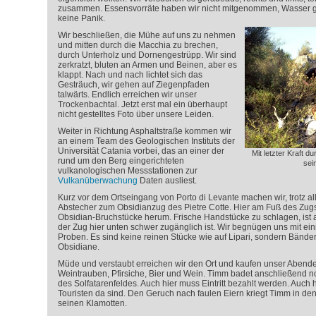
zusammen. Essensvorräte haben wir nicht mitgenommen, Wasser gibt
keine Panik.
Wir beschließen, die Mühe auf uns zu nehmen
und mitten durch die Macchia zu brechen,
durch Unterholz und Dornengestrüpp. Wir sind
zerkratzt, bluten an Armen und Beinen, aber es
klappt. Nach und nach lichtet sich das
Gesträuch, wir gehen auf Ziegenpfaden
talwärts. Endlich erreichen wir unser
Trockenbachtal. Jetzt erst mal ein überhaupt
nicht gestelltes Foto über unsere Leiden.
Weiter in Richtung Asphaltstraße kommen wir
an einem Team des Geologischen Instituts der
Universität Catania vorbei, das an einer der
Mit letzter Kraft d
rund um den Berg eingerichteten
sei
vulkanologischen Messstationen zur
Vulkanüberwachung
Daten ausliest.
Kurz vor dem Ortseingang von Porto di Levante machen wir, trotz al
Abstecher zum Obsidianzug des Pietre Cotte. Hier am Fuß des Zugs
Obsidian-Bruchstücke herum. Frische Handstücke zu schlagen, ist a
der Zug hier unten schwer zugänglich ist. Wir begnügen uns mit e
Proben. Es sind keine reinen Stücke wie auf Lipari, sondern Bände
Obsidiane.
Müde und verstaubt erreichen wir den Ort und kaufen unser Abende
Weintrauben, Pfirsiche, Bier und Wein. Timm badet anschließend
des Solfatarenfeldes. Auch hier muss Eintritt bezahlt werden. Auch
Touristen da sind. Den Geruch nach faulen Eiern kriegt Timm in de
seinen Klamotten.