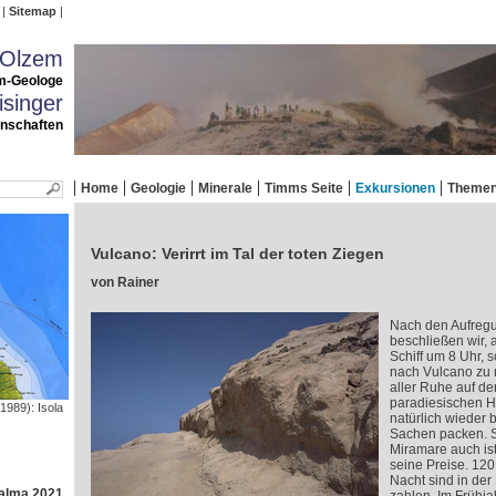
Sitemap
 Olzem
m-Geologe
singer
enschaften
Home
Geologie
Minerale
Timms Seite
Exkursionen
Theme
Vulcano: Verirrt im Tal der toten Ziegen
von Rainer
Nach den Aufregu
beschließen wir, 
Schiff um 8 Uhr,
nach Vulcano zu 
aller Ruhe auf de
paradiesischen H
1989): Isola
natürlich wieder 
Sachen packen. S
Miramare auch ist
seine Preise. 12
Nacht sind in de
Palma 2021