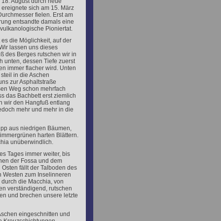
m 18. August durch neue
 ereignete sich am 15. März
Durchmesser fielen. Erst am
ierung entsandte damals eine
ulkanologische Pioniertat.
es die Möglichkeit, auf der
 Wir lassen uns dieses
 des Berges rutschen wir in
 unten, dessen Tiefe zuerst
en immer flacher wird. Unten
teil in die Aschen
uns zur Asphaltstraße
iesen Weg schon mehrfach
s das Bachbett erst ziemlich
n wir den Hangfuß entlang
edoch mehr und mehr in die
rüpp aus niedrigen Bäumen,
immergrünen harten Blättern.
hia unüberwindlich.
es Tages immer weiter, bis
chen der Fossa und dem
Osten fällt der Talboden des
ch Westen zum Inselinneren
 durch die Macchia, von
en verständigend, rutschen
fen und brechen unsere letzte
 Aschen eingeschnitten und