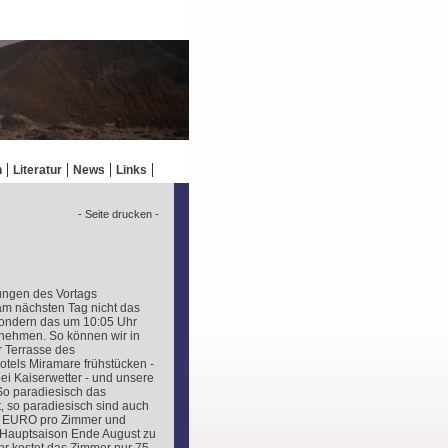
n
Literatur
News
Links
- Seite drucken -
ngen des Vortags
am nächsten Tag nicht das
 sondern das um 10:05 Uhr
nehmen. So können wir in
r Terrasse des
otels Miramare frühstücken -
bei Kaiserwetter - und unsere
o paradiesisch das
, so paradiesisch sind auch
0 EURO pro Zimmer und
r Hauptsaison Ende August zu