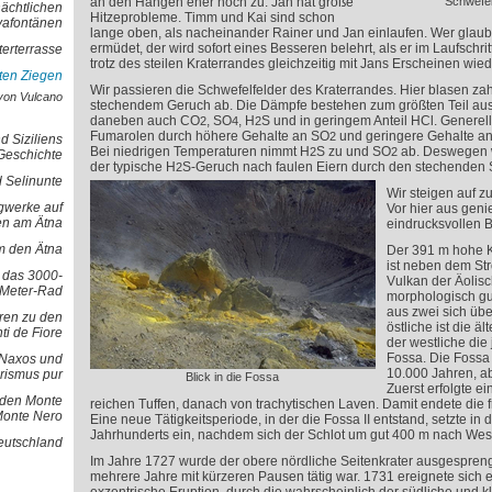
an den Hängen eher noch zu. Jan hat große
Schwefel
nächtlichen
Hitzeprobleme. Timm und Kai sind schon
vafontänen
lange oben, als nacheinander Rainer und Jan einlaufen. Wer glaubt
ermüdet, der wird sofort eines Besseren belehrt, als er im Laufschrit
terterrasse
trotz des steilen Kraterrandes gleichzeitig mit Jans Erscheinen wiede
oten Ziegen
Wir passieren die Schwefelfelder des Kraterrandes. Hier blasen zah
von Vulcano
stechendem Geruch ab. Die Dämpfe bestehen zum größten Teil au
daneben auch CO
, SO
, H
S und in geringem Anteil HCl. Generell 
2
4
2
Fumarolen durch höhere Gehalte an SO
und geringere Gehalte a
2
d Siziliens
Bei niedrigen Temperaturen nimmt H
S zu und SO
ab. Deswegen w
2
2
Geschichte
der typische H
S-Geruch nach faulen Eiern durch den stechenden
2
 Selinunte
Wir steigen auf z
gwerke auf
Vor hier aus geni
en am Ätna
eindrucksvollen B
 den Ätna
Der 391 m hohe K
ist neben dem Str
d das 3000-
Vulkan der Äolis
Meter-Rad
morphologisch gut
aus zwei sich üb
ren zu den
östliche ist die äl
ti de Fiore
der westliche die
Fossa. Die Fossa 
- Naxos und
10.000 Jahren, a
rismus pur
Blick in die Fossa
Zuerst erfolgte e
 den Monte
reichen Tuffen, danach von trachytischen Laven. Damit endete die fr
Monte Nero
Eine neue Tätigkeitsperiode, in der die Fossa II entstand, setzte in d
Jahrhunderts ein, nachdem sich der Schlot um gut 400 m nach West
Deutschland
Im Jahre 1727 wurde der obere nördliche Seitenkrater ausgespreng
mehrere Jahre mit kürzeren Pausen tätig war. 1731 ereignete sich 