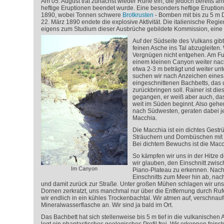
Am 05. August trat zunächst wieder Ruhe ein, die jedoch bereits a
heftige Eruptionen beendet wurde. Eine besonders heftige Eruption
1890, wobei Tonnen schwere
Brotkrusten
- Bomben mit bis zu 5 m 
22. März 1890 endete die explosive Aktivität. Die italienische Reg
eigens zum Studium dieser Ausbrüche gebildete Kommission, eine v
Auf der Südseite des Vulkans gibt 
feinen Asche ins Tal abzugleiten.
Vergnügen nicht entgehen. Am Fuß
einem kleinen Canyon weiter nach
etwa 2-3 m beträgt und weiter unt
suchen wir nach Anzeichen eines s
eingeschnittenen Bachbetts, das 
zurückbringen soll. Rainer ist d
gegangen, er weiß aber auch, das
weit im Süden beginnt. Also gehe
nach Südwesten, geraten dabei j
Macchia.
Die Macchia ist ein dichtes Gest
Sträuchern und Dornbüschen mit 
Bei dichtem Bewuchs ist die Macc
So kämpfen wir uns in der Hitze d
wir glauben, den Einschnitt zwis
Im Canyon
Piano-Plateau zu erkennen. Nach 
Einschnitts zum Meer hin ab, na
und damit zurück zur Straße. Unter großen Mühen schlagen wir uns
Dornen zerkratzt, uns manchmal nur über die Entfernung durch Ruf
wir endlich in ein kühles Trockenbachtal. Wir atmen auf, verschnau
Mineralwasserflasche an. Wir sind ja bald im Ort.
Das Bachbett hat sich stellenweise bis 5 m tief in die vulkanischen