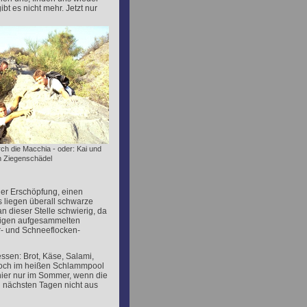
 es nicht mehr. Jetzt nur
urch die Macchia - oder: Kai und
n Ziegenschädel
ler Erschöpfung, einen
 liegen überall schwarze
n dieser Stelle schwierig, da
inigen aufgesammelten
r- und Schneeflocken-
ssen: Brot, Käse, Salami,
 noch im heißen Schlammpool
 hier nur im Sommer, wenn die
n nächsten Tagen nicht aus