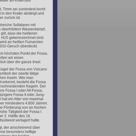
felder am Kraterrand
, Timm sei zumindest leicht
t in den Krater absteigt und
r zurück ist.
lreiche Solfataren mit
s überhitztem Wasserdampf,
gilt, dass die heißeren
n H
S gekennzeichnet sind.
2
ird an heißen Fumarolen
 SO
-
Geruch überdeckt.
2
um höchsten Punkt der Fossa.
eßen wir einen
lick über die ganze Insel.
egel der Fossa von Vulcano
omboli der zweite tätige
chen Inseln. Wie man
 erkennt, besteht die Fossa
erschneidenden Kegeln. Der
tere Fossa I oder Alt-Fossa,
 jüngere Fossa II oder Jung-
I hat ein Alter von maximal
ber mindestens 4.800 Jahren.
ine Förderung von an Aschen
ühe Tätigkeit der Fossa I.
er 2. Hälfte des 16.
südwest verlagert hatte.
t, der anscheinend über
eine besonders heftige