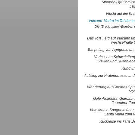
Stromboli grüßt mit 
La
Flucht auf die Kra
Vulcano: Verirrt im Tal der t
Die "Brotkrusten"-Bomben 
Das Tote Feld auf Vulcano un
wechselhafte 
Tempeltag von Agrigento und
Verlassene Schwefelber
Sizilien und Hüttenleb
Rund um
Aufstieg zur Kraterterrasse un
Wanderung auf Goethes Spu
Mon
Gole Alcántara, Giardini
Taormina: Tou
Vom Monte Spagnolo über
Santa Maria zum 
Rückreise ins kalte 