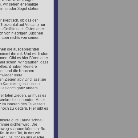
ste Kreuzschichtungen
li, wir sehen ehemalige
hirme oder Segel stehen
r skeptisch, ob das der
s Trockental auf Vulcano nur
das Gefälle nach Osten aber
uch von niedrigen Büschen
 aber nichts von seinen
ennen die ausgebleichten
immt ihn mit. Und wir finden
men. Gibt es hier Bären oder
hier schon. Wir glauben, dass
elleicht haben kleinere
ssen und die Knochen
r wieder leere
en Ziegen ab? Und lässt sie
en Karnickel geschossen
 alles doch ganz anders.
 der toten Ziegen. Er muss es
senkrechten, hundert Meter
 im Inneren des Talkessels
och zu klettern. Hier gibt es
unsere gute Laune schnell.
mmer dichter wird. Die
 hinweg schauen könnten. So
l. In das Tal, in das wir
ilen uns, finden uns wieder