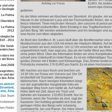
zahlen. Im Frühja
Aufstieg zur Fossa
EURO. Als Hotelse
e und eine
einem Ape-Dreira
e Geologie
gefahren.
 La Palma
An der Mole nehmen wir Abschied von Stromboli. Ich glaube, mir w
Häuser in der schwarzen Lava und der Fischverkäufer fehlen, der
r Überblick
fresco intoniert. Timm macht den Versuch, den canzone di pesce 
f La Palma
Original bleibt unübertroffen. Beim Einstieg in das Tragflächenboot 
2012
auf den Berg. Wir werden wiederkommen und ihn besteigen und auf
lose Asche zum Meer abgleiten.
eologische
010 - 2011
An Bord des Schiffes A. M. Lauro läuft über die Bordfernseher eine 
Musikschnulze aus den USA mit einem der Hepburn-Mädels. Auf de
 Die Sand-
Lipari landen wir kurz zwischen. Um 12 Uhr erreichen wir die Mole v
lenkirchen
ungewöhnlich heiß, man sagt uns, das sei der heiße Wind aus Afrika
ohne jeden Wind. Über die Information finden wir ohne Komplikatio
colaro ins
schnell eine Unterkunft im Hotel Rojas. Es ist ein mittelmäßiges Tou
e del Bove
großes Zimmer mit 4 Betten und Klimaanlage. Das Zimmer kostet ei
Frühstücks immerhin 176 EURO pro Nacht. Es ist eben Hochsaison
 Juni 2008
Wir machen uns kurz frisch und brechen um
avagrotten,
14:30 Uhr zur Fossa von Vulcano auf. Der Ort
e und der
ist überfüllt mit Touristen, überwiegend
h des Ätna
italienischen. Nach wenigen Kilometern biegt
en aktiven
von der asphaltierten Hauptstraße links ein
 Stromboli,
staubiger Weg hoch zum Gipfel ab. Auf halber
cano, Ätna
Höhe steht ein Zelt, davor ein Tisch und
dahinter ein Kassierer. 3 EURO Eintritt. Nur im
Das Team
Sommer, wenn die Touristen da sind, sagt der
erculaneum
Kassierer. Der Aufstieg gestaltet sich trotz der
geringen Höhe des Bergs sehr schwierig,
hen Felder
zumindest für Jan und Rainer. Die Hitze nimmt