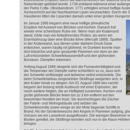
exzentrische Eruption, durch die wahrscheinlich der südliche und k
Nebenkrater gebildet wurde. 1739 entstand während einer außerge
der Pietre Cotte- Obsidianstrom. 1771 erfolgten erneut heftige Ausb
Ascheschicht auf der Nachbarinsel Lipari verursachten. Durch die
Haustieren litten die Liparoten damals unter einer großen Hungersn
Im Januar 1886 begann eine neue heftige phreatische
Eruption mit Auswurf von Blöcken und Aschen. Danach trat
wieder eine scheinbare Ruhe ein. Wenn man am Kraterrand
stand, hörte man ein fortwährendes Rollen, als wenn ein
Eisenbahnzug über eine Brücke führe (Mercalli 1888). Spalten
in der Kraterwand, aus denen unter starkem Druck Gase
entwichen, waren häufig rot glühend, im Dunklen konnte man
dort bläuliche und grün gesäumte Flammen von dem an der
Luft entzündeten Schwefelwasserstoff und den glühenden
Borsäure- Dämpfen erkennen.
Anfang August 1888 steigerte sich die Fumarolentätigkeit und
die Temperatur der Dämpfe nahm schließlich so zu, dass sich
der Schwefel verflüssigte und teilweise selbst entzündete. Die
beim Schwefelabbau eingesetzten Sträflinge weigerten sich, in
den Krater hinab zu steigen. Am 03. August 1888 des nachts
begann der bislang letzte Ausbruch mit einer Explosion, der
rasch weitere folgten, die an Heftigkeit zunahmen. Aschen und
große glühende Blöcke fielen bis zu 3 km entfernt auf den
bewohnten Nordteil der Insel. Sie durchschlugen die Dächer
der Fabrik- und Wohngebäude und setzten die
Schwefelvorräte sowie einige an der Mole liegende Schiffe in
Brand. Als der Ginsterbewuchs des Kegels in Flammen aufging, glau
Vulcano sei ein Lavastrom ausgeflossen. Die wenigen Bewohner vo
Booten gerettet, die Sträflinge konnten sich nur in die Alaun-Höhlen
bringen.