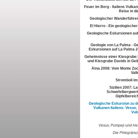
Feuer im Berg - Italiens Vulkan
Reise in di
Geologischer Wanderführer
El Hierro - Ein geologische
Geologische Exkursionen au
Geologie von La Palma - G
Exkursionen auf La Palma 2
Geheimnisse einer Kiesgrube:
und Kiesgrube Davids in Gei
Ätna 2008: Vom Monte Zoc
Vall
Stromboli im
Sizilien 2007: L
Schwefelbergwerk
Gipfelbereic
Geologische Exkursion zu d
Vulkanen Italiens: Vesuv,
Vul
Vesuv, Pompeji und H
Die Phlegräisc