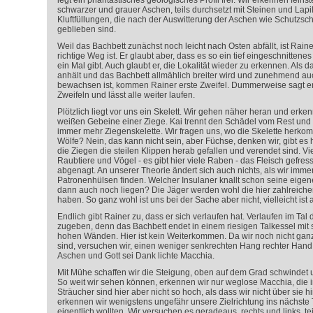
legt ein phantastisches geologisches Profil frei. Wir erkennen fein
schwarzer und grauer Aschen, teils durchsetzt mit Steinen und Lapi
Kluftfüllungen, die nach der Auswitterung der Aschen wie Schutzsc
geblieben sind.
Weil das Bachbett zunächst noch leicht nach Osten abfällt, ist Raine
richtige Weg ist. Er glaubt aber, dass es so ein tief eingeschnittene
ein Mal gibt. Auch glaubt er, die Lokalität wieder zu erkennen. Als 
anhält und das Bachbett allmählich breiter wird und zunehmend a
bewachsen ist, kommen Rainer erste Zweifel. Dummerweise sagt er
Zweifeln und lässt alle weiter laufen.
Plötzlich liegt vor uns ein Skelett. Wir gehen näher heran und erk
weißen Gebeine einer Ziege. Kai trennt den Schädel vom Rest und n
immer mehr Ziegenskelette. Wir fragen uns, wo die Skelette herkom
Wölfe? Nein, das kann nicht sein, aber Füchse, denken wir, gibt es 
die Ziegen die steilen Klippen herab gefallen und verendet sind. Vi
Raubtiere und Vögel - es gibt hier viele Raben - das Fleisch gefre
abgenagt. An unserer Theorie ändert sich auch nichts, als wir imme
Patronenhülsen finden. Welcher Insulaner knallt schon seine eigen
dann auch noch liegen? Die Jäger werden wohl die hier zahlreich
haben. So ganz wohl ist uns bei der Sache aber nicht, vielleicht ist
Endlich gibt Rainer zu, dass er sich verlaufen hat. Verlaufen im Tal
zugeben, denn das Bachbett endet in einem riesigen Talkessel mit 
hohen Wänden. Hier ist kein Weiterkommen. Da wir noch nicht ganz
sind, versuchen wir, einen weniger senkrechten Hang rechter Hand h
Aschen und Gott sei Dank lichte Macchia.
Mit Mühe schaffen wir die Steigung, oben auf dem Grad schwindet 
So weit wir sehen können, erkennen wir nur weglose Macchia, die i
Sträucher sind hier aber nicht so hoch, als dass wir nicht über sie
erkennen wir wenigstens ungefähr unsere Zielrichtung ins nächste Ta
eigentlich wollten. Wir versuchen es geradeaus, rechts und links, te