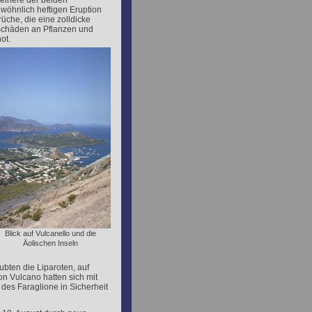
leinere der beiden
wöhnlich heftigen Eruption
rüche, die eine zolldicke
 Schäden an Pflanzen und
ot.
Blick auf Vulcanello und die
Äolischen Inseln
bten die Liparoten, auf
n Vulcano hatten sich mit
 des Faraglione in Sicherheit