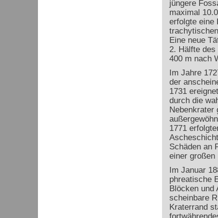
jüngere Fossa
maximal 10.0
erfolgte ein
trachytischen
Eine neue Tät
2. Hälfte des
400 m nach W
Im Jahre 172
der anschein
1731 ereignet
durch die wah
Nebenkrater 
außergewöhnli
1771 erfolgte
Ascheschicht 
Schäden an Pf
einer großen
Im Januar 18
phreatische 
Blöcken und 
scheinbare 
Kraterrand st
fortwährendes