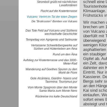
schnell eine 
Stromboli grüßt mit nächtlichen
Lavafontänen
Touristenhote
Klimaanlage.
Flucht auf die Kraterterrasse
Frühstücks i
Vulcano: Verirrt im Tal der toten Ziegen
Die "Brotkrusten"-Bomben von Vulcano
Wir machen u
brechen um 1
Das Tote Feld auf Vulcano und Siziliens
von Vulcano a
wechselhafte Geschichte
überfüllt mit 
Tempeltag von Agrigento und Selinunte
überwiegend 
wenigen Kilo
Verlassene Schwefelbergwerke auf
Sizilien und Hüttenleben am Ätna
asphaltierten
ein staubige
Rund um den Ätna
Gipfel ab. Au
Aufstieg zur Kraterterrasse und das 3000-
ein Zelt, dav
Meter-Rad
dahinter ein
Wanderung auf Goethes Spuren zu den
Eintritt. Nur
Monti de Fiore
Kassierer. De
Gole Alcántara, Giardini- Naxos und
Bergs sehr sc
Taormina: Tourismus pur
an den Hänge
Vom Monte Spagnolo über den Monte
Kai sind sch
Santa Maria zum Monte Nero
einlaufen. We
Rückreise ins kalte Deutschland
sofort eines 
absteigt und 