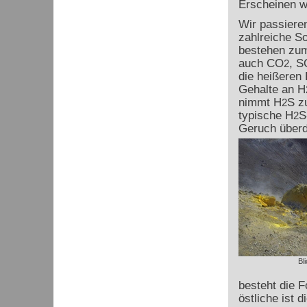
Erscheinen wi
Wir passieren
zahlreiche S
bestehen zum
auch CO
, S
2
die heißeren
Gehalte an H
nimmt H
S z
2
typische H
S
2
Geruch überd
Bl
besteht die 
östliche ist d