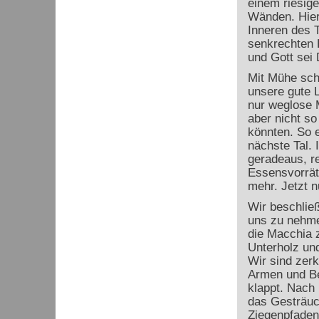
einem riesig
Wänden. Hier
Inneren des T
senkrechten 
und Gott sei 
Mit Mühe sch
unsere gute 
nur weglose M
aber nicht so
könnten. So e
nächste Tal. 
geradeaus, re
Essensvorrät
mehr. Jetzt n
Wir beschlie
uns zu nehme
die Macchia 
Unterholz un
Wir sind zerk
Armen und Be
klappt. Nach 
das Gesträuc
Ziegenpfaden 