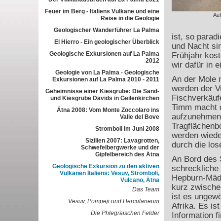
Feuer im Berg - Italiens Vulkane und eine
Auf
Reise in die Geologie
Geologischer Wanderführer La Palma
ist, so para
El Hierro - Ein geologischer Überblick
und Nacht si
Geologische Exkursionen auf La Palma
Frühjahr kos
2012
wir dafür in 
Geologie von La Palma - Geologische
An der Mole 
Exkursionen auf La Palma 2010 - 2011
werden der V
Geheimnisse einer Kiesgrube: Die Sand-
Fischverkäufe
und Kiesgrube Davids in Geilenkirchen
Timm macht d
Ätna 2008: Vom Monte Zoccolaro ins
aufzunehmen. 
Valle del Bove
Tragflächenbo
Stromboli im Juni 2008
werden wiede
Sizilien 2007: Lavagrotten,
durch die lo
Schwefelbergwerke und der
Gipfelbereich des Ätna
An Bord des S
Geologische Exkursion zu den aktiven
schreckliche
Vulkanen Italiens: Vesuv, Stromboli,
Hepburn-Mädel
Vulcano, Ätna
kurz zwische
Das Team
ist es ungewö
Vesuv, Pompeji und Herculaneum
Afrika. Es is
Die Phlegräischen Felder
Information f