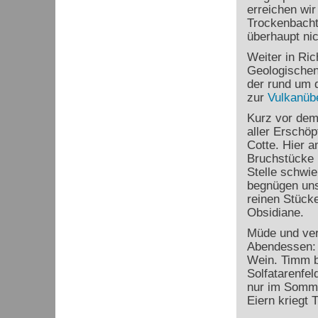
erreichen wir
Trockenbachta
überhaupt nic
Weiter in Ri
Geologischen 
der rund um 
zur
Vulkanüb
Kurz vor dem
aller Erschö
Cotte. Hier 
Bruchstücke 
Stelle schwie
begnügen uns
reinen Stücke
Obsidiane.
Müde und ver
Abendessen: B
Wein. Timm b
Solfatarenfel
nur im Somme
Eiern kriegt 