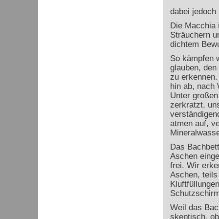
dabei jedoch
Die Macchia 
Sträuchern u
dichtem Bewu
So kämpfen wi
glauben, den
zu erkennen.
hin ab, nach
Unter großen
zerkratzt, u
verständigend
atmen auf, v
Mineralwasser
Das Bachbett 
Aschen einges
frei. Wir er
Aschen, teils
Kluftfüllunge
Schutzschirm
Weil das Bach
skeptisch, ob