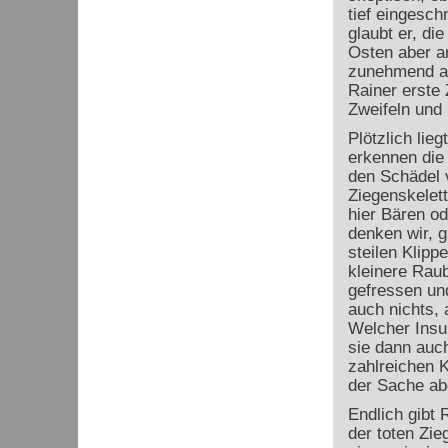
tief eingesch
glaubt er, di
Osten aber an
zunehmend a
Rainer erste
Zweifeln und l
Plötzlich lie
erkennen die 
den Schädel 
Ziegenskelett
hier Bären od
denken wir, g
steilen Klipp
kleinere Raub
gefressen un
auch nichts, 
Welcher Insul
sie dann auch
zahlreichen 
der Sache abe
Endlich gibt 
der toten Zi