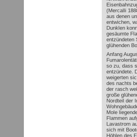
Eisenbahnzug
(Mercalli 188
aus denen un
entwichen, wa
Dunklen konn
gesäumte Fla
entzündeten 
glühenden Bo
Anfang August
Fumarolentät
so zu, dass s
entzündete. 
weigerten sic
des nachts be
der rasch wei
große glühend
Nordteil der 
Wohngebäude 
Mole liegende
Flammen aufgi
Lavastrom au
sich mit Boot
Höhlen des Fa