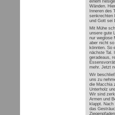
einem riesig
Wänden. Hier
Inneren des T
senkrechten 
und Gott sei 
Mit Mühe sch
unsere gute 
nur weglose M
aber nicht so
könnten. So e
nächste Tal. 
geradeaus, re
Essensvorrät
mehr. Jetzt n
Wir beschlie
uns zu nehme
die Macchia 
Unterholz un
Wir sind zerk
Armen und Be
klappt. Nach 
das Gesträuc
Ziegenpfaden 