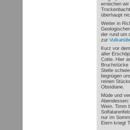
erreichen wir
Trockenbachta
überhaupt nic
Weiter in Ri
Geologischen 
der rund um 
zur
Vulkanüb
Kurz vor dem
aller Erschö
Cotte. Hier 
Bruchstücke 
Stelle schwie
begnügen uns
reinen Stücke
Obsidiane.
Müde und ver
Abendessen: B
Wein. Timm b
Solfatarenfel
nur im Somme
Eiern kriegt 