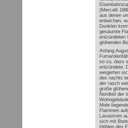
Eisenbahnzug
(Mercalli 188
aus denen un
entwichen, wa
Dunklen konn
gesäumte Fla
entzündeten 
glühenden Bo
Anfang August
Fumarolentät
so zu, dass s
entzündete. 
weigerten sic
des nachts be
der rasch wei
große glühend
Nordteil der 
Wohngebäude 
Mole liegende
Flammen aufgi
Lavastrom au
sich mit Boot
Höhlen des Fa