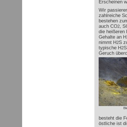
Erscheinen wi
Wir passieren
zahlreiche S
bestehen zum
auch CO
, S
2
die heißeren
Gehalte an H
nimmt H
S z
2
typische H
S
2
Geruch überd
Bl
besteht die 
östliche ist d