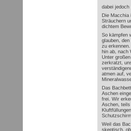
dabei jedoch
Die Macchia 
Sträuchern u
dichtem Bewu
So kämpfen wi
glauben, den
zu erkennen.
hin ab, nach
Unter großen
zerkratzt, u
verständigend
atmen auf, v
Mineralwasser
Das Bachbett 
Aschen einges
frei. Wir er
Aschen, teils
Kluftfüllunge
Schutzschirm
Weil das Bach
skeptisch, ob