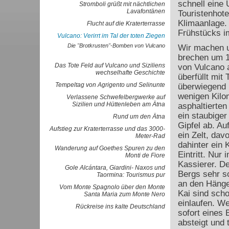
schnell eine 
Stromboli grüßt mit nächtlichen
Lavafontänen
Touristenhote
Klimaanlage.
Flucht auf die Kraterterrasse
Frühstücks i
Vulcano: Verirrt im Tal der toten Ziegen
Die "Brotkrusten"-Bomben von Vulcano
Wir machen u
brechen um 1
Das Tote Feld auf Vulcano und Siziliens
von Vulcano a
wechselhafte Geschichte
überfüllt mit 
Tempeltag von Agrigento und Selinunte
überwiegend 
wenigen Kilo
Verlassene Schwefelbergwerke auf
Sizilien und Hüttenleben am Ätna
asphaltierten
ein staubige
Rund um den Ätna
Gipfel ab. Au
Aufstieg zur Kraterterrasse und das 3000-
ein Zelt, dav
Meter-Rad
dahinter ein
Wanderung auf Goethes Spuren zu den
Eintritt. Nur
Monti de Fiore
Kassierer. De
Gole Alcántara, Giardini- Naxos und
Bergs sehr sc
Taormina: Tourismus pur
an den Hänge
Vom Monte Spagnolo über den Monte
Kai sind sch
Santa Maria zum Monte Nero
einlaufen. We
Rückreise ins kalte Deutschland
sofort eines 
absteigt und 