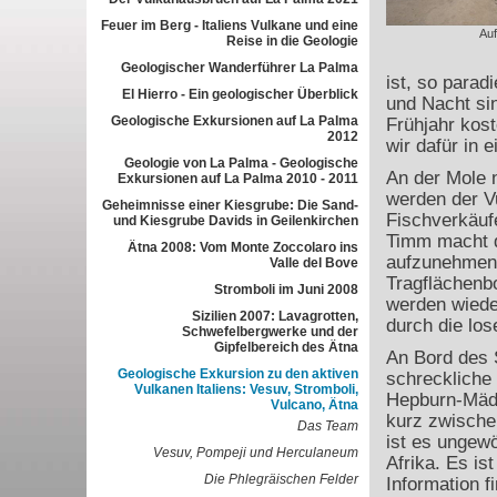
Feuer im Berg - Italiens Vulkane und eine
Auf
Reise in die Geologie
Geologischer Wanderführer La Palma
ist, so para
El Hierro - Ein geologischer Überblick
und Nacht si
Geologische Exkursionen auf La Palma
Frühjahr kos
2012
wir dafür in 
Geologie von La Palma - Geologische
An der Mole 
Exkursionen auf La Palma 2010 - 2011
werden der V
Geheimnisse einer Kiesgrube: Die Sand-
Fischverkäufe
und Kiesgrube Davids in Geilenkirchen
Timm macht d
Ätna 2008: Vom Monte Zoccolaro ins
aufzunehmen. 
Valle del Bove
Tragflächenbo
Stromboli im Juni 2008
werden wiede
Sizilien 2007: Lavagrotten,
durch die lo
Schwefelbergwerke und der
Gipfelbereich des Ätna
An Bord des S
Geologische Exkursion zu den aktiven
schreckliche
Vulkanen Italiens: Vesuv, Stromboli,
Hepburn-Mädel
Vulcano, Ätna
kurz zwische
Das Team
ist es ungewö
Vesuv, Pompeji und Herculaneum
Afrika. Es is
Die Phlegräischen Felder
Information f