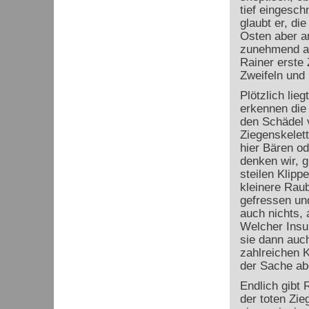
tief eingesch
glaubt er, di
Osten aber an
zunehmend a
Rainer erste
Zweifeln und l
Plötzlich lie
erkennen die 
den Schädel 
Ziegenskelett
hier Bären od
denken wir, g
steilen Klipp
kleinere Raub
gefressen un
auch nichts, 
Welcher Insul
sie dann auch
zahlreichen 
der Sache abe
Endlich gibt 
der toten Zi