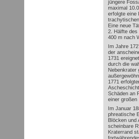
jüngere Fossa
maximal 10.0
erfolgte ein
trachytischen
Eine neue Tät
2. Hälfte des
400 m nach W
Im Jahre 172
der anschein
1731 ereignet
durch die wah
Nebenkrater 
außergewöhnli
1771 erfolgte
Ascheschicht 
Schäden an Pf
einer großen
Im Januar 18
phreatische 
Blöcken und 
scheinbare 
Kraterrand st
fortwährendes