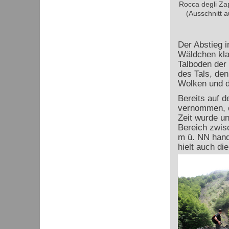
Rocca degli Zap
(Ausschnitt a
Der Abstieg i
Wäldchen kla
Talboden der
des Tals, de
Wolken und de
Bereits auf d
vernommen, d
Zeit wurde un
Bereich zwis
m ü. NN hand
hielt auch di