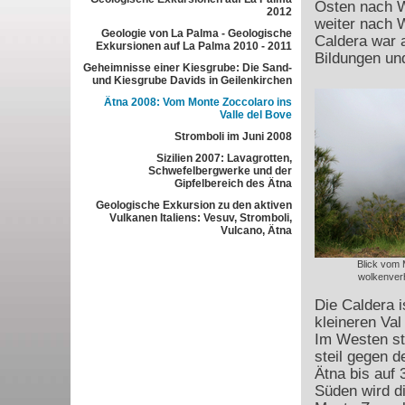
Osten nach W
2012
weiter nach 
Geologie von La Palma - Geologische
Caldera war 
Exkursionen auf La Palma 2010 - 2011
Bildungen und
Geheimnisse einer Kiesgrube: Die Sand-
und Kiesgrube Davids in Geilenkirchen
Ätna 2008: Vom Monte Zoccolaro ins
Valle del Bove
Stromboli im Juni 2008
Sizilien 2007: Lavagrotten,
Schwefelbergwerke und der
Gipfelbereich des Ätna
Geologische Exkursion zu den aktiven
Vulkanen Italiens: Vesuv, Stromboli,
Vulcano, Ätna
Blick vom 
wolkenverh
Die Caldera 
kleineren Val
Im Westen ste
steil gegen d
Ätna bis auf 
Süden wird d