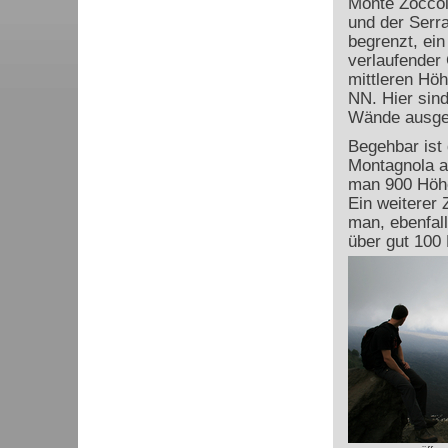
Monte Zoccol
und der Serra 
begrenzt, ei
verlaufender 
mittleren Höh
NN. Hier sin
Wände ausgeb
Begehbar ist
Montagnola au
man 900 Höhe
Ein weiterer 
man, ebenfal
über gut 100