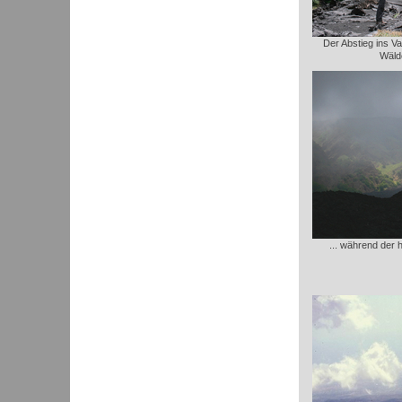
Der Abstieg ins Va
Wäldc
... während der