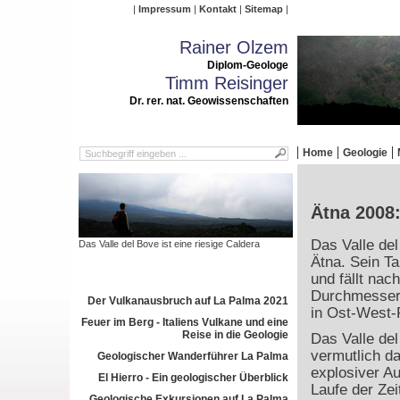
Impressum
Kontakt
Sitemap
Rainer Olzem
Diplom-Geologe
Timm Reisinger
Dr. rer. nat. Geowissenschaften
Home
Geologie
Ätna 2008:
Das Valle de
Das Valle del Bove ist eine riesige Caldera
Ätna. Sein Ta
und fällt nac
Durchmesser 
Der Vulkanausbruch auf La Palma 2021
in Ost-West-
Feuer im Berg - Italiens Vulkane und eine
Reise in die Geologie
Das Valle de
vermutlich d
Geologischer Wanderführer La Palma
explosiver A
El Hierro - Ein geologischer Überblick
Laufe der Zei
Geologische Exkursionen auf La Palma