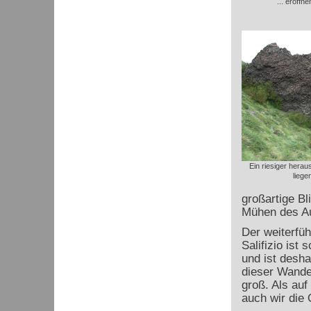
... eröffn
Ein riesiger herau
liege
großartige Bl
Mühen des Au
Der weiterfü
Salifizio ist
und ist desh
dieser Wande
groß. Als au
auch wir die 