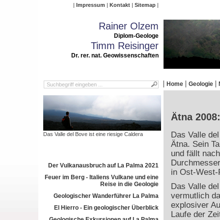
Impressum
Kontakt
Sitemap
Rainer Olzem
Diplom-Geologe
Timm Reisinger
Dr. rer. nat. Geowissenschaften
Home
Geologie
Ätna 2008:
Das Valle de
Das Valle del Bove ist eine riesige Caldera
Ätna. Sein Ta
und fällt nac
Durchmesser 
Der Vulkanausbruch auf La Palma 2021
in Ost-West-
Feuer im Berg - Italiens Vulkane und eine
Reise in die Geologie
Das Valle de
vermutlich d
Geologischer Wanderführer La Palma
explosiver A
El Hierro - Ein geologischer Überblick
Laufe der Zei
Geologische Exkursionen auf La Palma