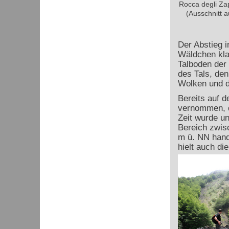
Rocca degli Zap
(Ausschnitt a
Der Abstieg i
Wäldchen kla
Talboden der
des Tals, de
Wolken und de
Bereits auf d
vernommen, d
Zeit wurde un
Bereich zwis
m ü. NN hand
hielt auch di