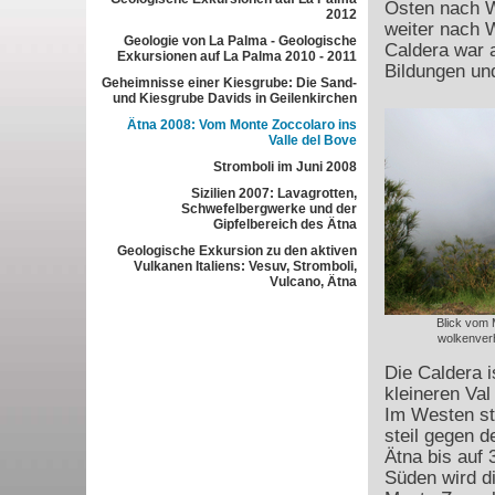
Osten nach W
2012
weiter nach 
Geologie von La Palma - Geologische
Caldera war 
Exkursionen auf La Palma 2010 - 2011
Bildungen und
Geheimnisse einer Kiesgrube: Die Sand-
und Kiesgrube Davids in Geilenkirchen
Ätna 2008: Vom Monte Zoccolaro ins
Valle del Bove
Stromboli im Juni 2008
Sizilien 2007: Lavagrotten,
Schwefelbergwerke und der
Gipfelbereich des Ätna
Geologische Exkursion zu den aktiven
Vulkanen Italiens: Vesuv, Stromboli,
Vulcano, Ätna
Blick vom 
wolkenverh
Die Caldera 
kleineren Val
Im Westen ste
steil gegen d
Ätna bis auf 
Süden wird d