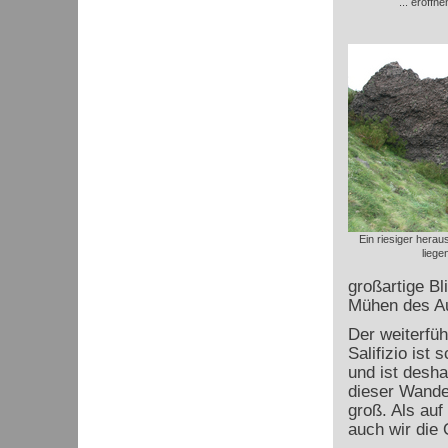
... eröffn
Ein riesiger herau
liege
großartige Bl
Mühen des Au
Der weiterfü
Salifizio ist
und ist desh
dieser Wande
groß. Als au
auch wir die 