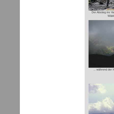
Der Abstieg ins Va
Wäldc
... während der