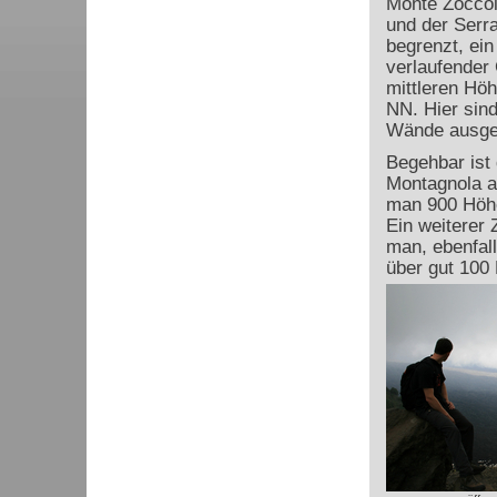
Monte Zoccol
und der Serra 
begrenzt, ei
verlaufender 
mittleren Höh
NN. Hier sin
Wände ausgeb
Begehbar ist
Montagnola au
man 900 Höhe
Ein weiterer 
man, ebenfal
über gut 100