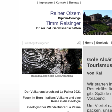
Impressum
Kontakt
Sitemap
Rainer Olzem
Diplom-Geologe
Timm Reisinger
Dr. rer. nat. Geowissenschaften
Home
Geologie
Gole Alcán
Tourismus
von Kai
Basaltsäulen in der Gole Alcántara
Wir starten i
Restefrühstü
Der Vulkanausbruch auf La Palma 2021
gibt Spätzle
Feuer im Berg - Italiens Vulkane und eine
Vorabend.
Reise in die Geologie
Um Viertel n
Geologischer Wanderführer La Palma
packen, unse