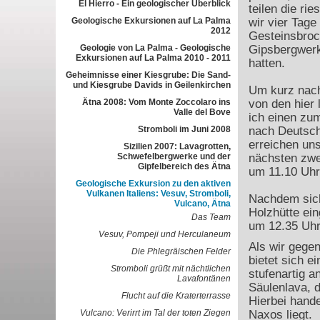
El Hierro - Ein geologischer Überblick
teilen die rie
Geologische Exkursionen auf La Palma
wir vier Tag
2012
Gesteinsbroc
Geologie von La Palma - Geologische
Gipsbergwerk
Exkursionen auf La Palma 2010 - 2011
hatten.
Geheimnisse einer Kiesgrube: Die Sand-
und Kiesgrube Davids in Geilenkirchen
Um kurz nach
Ätna 2008: Vom Monte Zoccolaro ins
von den hier
Valle del Bove
ich einen zu
Stromboli im Juni 2008
nach Deutsch
erreichen uns
Sizilien 2007: Lavagrotten,
Schwefelbergwerke und der
nächsten zwe
Gipfelbereich des Ätna
um 11.10 Uhr
Geologische Exkursion zu den aktiven
Vulkanen Italiens: Vesuv, Stromboli,
Nachdem sich
Vulcano, Ätna
Holzhütte ein
Das Team
um 12.35 Uhr 
Vesuv, Pompeji und Herculaneum
Als wir gege
Die Phlegräischen Felder
bietet sich ei
Stromboli grüßt mit nächtlichen
stufenartig a
Lavafontänen
Säulenlava, 
Flucht auf die Kraterterrasse
Hierbei hand
Vulcano: Verirrt im Tal der toten Ziegen
Naxos liegt.