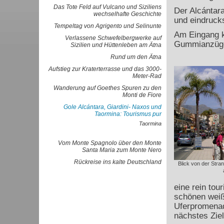
Das Tote Feld auf Vulcano und Siziliens
Der Alcántara
wechselhafte Geschichte
und eindrucks
Tempeltag von Agrigento und Selinunte
Am Eingang k
Verlassene Schwefelbergwerke auf
Gummianzüge 
Sizilien und Hüttenleben am Ätna
Rund um den Ätna
Aufstieg zur Kraterterrasse und das 3000-
Meter-Rad
Wanderung auf Goethes Spuren zu den
Monti de Fiore
Gole Alcántara, Giardini- Naxos und
Taormina: Tourismus pur
Taormina
Vom Monte Spagnolo über den Monte
Santa Maria zum Monte Nero
Rückreise ins kalte Deutschland
Blick von der Str
eine rein tou
schönen weiß
Uferpromenad
nächstes Ziel