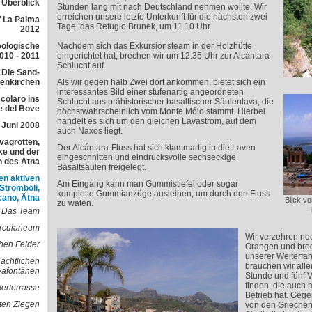
r Überblick
Stunden lang mit nach Deutschland nehmen wollte. Wir
erreichen unsere letzte Unterkunft für die nächsten zwei
f La Palma
Tage, das Refugio Brunek, um 11.10 Uhr.
2012
eologische
Nachdem sich das Exkursionsteam in der Holzhütte
010 - 2011
eingerichtet hat, brechen wir um 12.35 Uhr zur Alcántara-
Schlucht auf.
 Die Sand-
lenkirchen
Als wir gegen halb Zwei dort ankommen, bietet sich ein
interessantes Bild einer stufenartig angeordneten
colaro ins
Schlucht aus prähistorischer basaltischer Säulenlava, die
e del Bove
höchstwahrscheinlich vom Monte Móio stammt. Hierbei
handelt es sich um den gleichen Lavastrom, auf dem
 Juni 2008
auch Naxos liegt.
avagrotten,
Der Alcántara-Fluss hat sich klammartig in die Laven
e und der
eingeschnitten und eindrucksvolle sechseckige
h des Ätna
Basaltsäulen freigelegt.
en aktiven
Am Eingang kann man Gummistiefel oder sogar
 Stromboli,
komplette Gummianzüge ausleihen, um durch den Fluss
cano, Ätna
Blick v
zu waten.
Das Team
erculaneum
Wir verzehren noc
hen Felder
Orangen und brec
unserer Weiterfa
nächtlichen
brauchen wir alle
vafontänen
Stunde und fünf V
finden, die auch 
terterrasse
Betrieb hat. Gege
oten Ziegen
von den Griechen