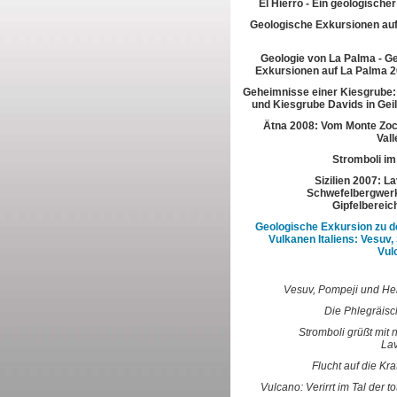
El Hierro - Ein geologische
Geologische Exkursionen au
Geologie von La Palma - G
Exkursionen auf La Palma 2
Geheimnisse einer Kiesgrube:
und Kiesgrube Davids in Gei
Ätna 2008: Vom Monte Zoc
Vall
Stromboli im
Sizilien 2007: L
Schwefelbergwerk
Gipfelbereic
Geologische Exkursion zu d
Vulkanen Italiens: Vesuv,
Vul
Vesuv, Pompeji und H
Die Phlegräisc
Stromboli grüßt mit 
La
Flucht auf die Kra
Vulcano: Verirrt im Tal der t