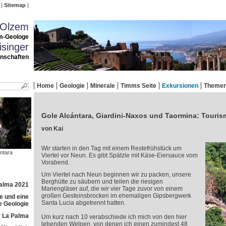
Sitemap
 Olzem
m-Geologe
singer
enschaften
Home
Geologie
Minerale
Timms Seite
Exkursionen
Theme
Gole Alcántara, Giardini-Naxos und Taormina: Touris
von Kai
Wir starten in den Tag mit einem Restefrühstück um
ántara
Viertel vor Neun. Es gibt Spätzle mit Käse-Eiersauce vom
Vorabend.
Um Viertel nach Neun beginnen wir zu packen, unsere
Berghütte zu säubern und teilen die riesigen
Palma 2021
Mariengläser auf, die wir vier Tage zuvor von einem
großen Gesteinsbrocken im ehemaligen Gipsbergwerk
e und eine
Santa Lucia abgetrennt hatten.
e Geologie
 La Palma
Um kurz nach 10 verabschiede ich mich von den hier
lebenden Welpen, von denen ich einen zumindest 48