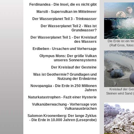
Ferdinandea - Die Insel, die es nicht gibt
Marsili - Supervulkan im Mittelmeer
Der Wasserplanet Teil 3 - Trinkwasser
Der Wasserplanet Teil 2 - Was ist
Grundwasser?
Der Wasserplanet Teil 1 - Der Kreislauf
Die Erde ist ein 
des Wassers
(Ralf Gros, foto
Erdbeben - Ursachen und Vorhersage
Olympus Mons: Der größe Vulkan
unseres Sonnensystems
Der Kreislauf der Gesteine
Was ist Geothermie? Grundlagen und
Nutzung der Erdwärme
Novopangäa - Die Erde in 250 Millionen
Kreislauf der Ge
Jahren
Steinen wird Sand 
Naturkatastrophen - Fazit einer Hysterie
Vulkanüberwachung - Vorhersage von
Vulkanausbrüchen
Salomon Kroonenberg: Der lange Zyklus
- Die Erde in 10.000 Jahren (Leseprobe)