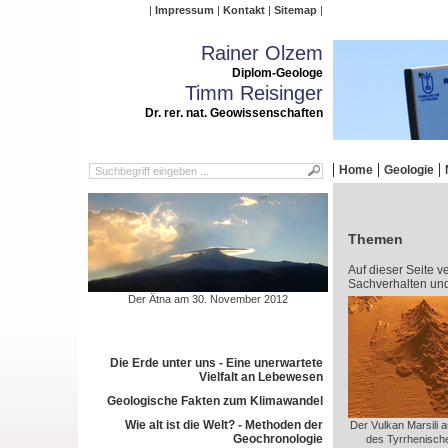
Impressum
Kontakt
Sitemap
Rainer Olzem
Diplom-Geologe
Timm Reisinger
Dr. rer. nat. Geowissenschaften
Home
Geologie
Themen
Auf dieser Seite v
Sachverhalten un
Der Ätna am 30. November 2012
Die Erde unter uns - Eine unerwartete
Vielfalt an Lebewesen
Geologische Fakten zum Klimawandel
Wie alt ist die Welt? - Methoden der
Der Vulkan Marsili 
Geochronologie
des Tyrrhenisch