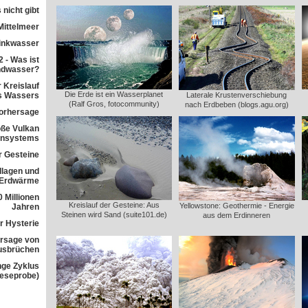
 nicht gibt
Mittelmeer
rinkwasser
 - Was ist
ndwasser?
 Kreislauf
Die Erde ist ein Wasserplanet
s Wassers
Laterale Krustenverschiebung
(Ralf Gros, fotocommunity)
nach Erdbeben (blogs.agu.org)
orhersage
ße Vulkan
ensystems
r Gesteine
dlagen und
 Erdwärme
 Millionen
Kreislauf der Gesteine: Aus
Yellowstone: Geothermie - Energie
Jahren
Steinen wird Sand (suite101.de)
aus dem Erdinneren
r Hysterie
rsage von
usbrüchen
nge Zyklus
Leseprobe)