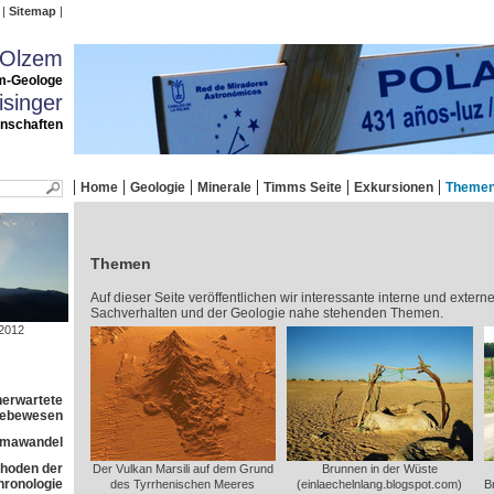
Sitemap
 Olzem
m-Geologe
singer
enschaften
Home
Geologie
Minerale
Timms Seite
Exkursionen
Theme
Themen
Auf dieser Seite veröffentlichen wir interessante interne und extern
Sachverhalten und der Geologie nahe stehenden Themen.
2012
nerwartete
 Lebewesen
imawandel
ethoden der
Der Vulkan Marsili auf dem Grund
Brunnen in der Wüste
ronologie
des Tyrrhenischen Meeres
(einlaechelnlang.blogspot.com)
B