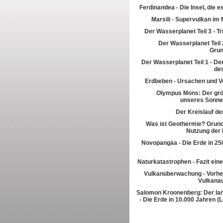
Ferdinandea - Die Insel, die es
Marsili - Supervulkan im 
Der Wasserplanet Teil 3 - T
Der Wasserplanet Teil 2
Gru
Der Wasserplanet Teil 1 - Der
de
Erdbeben - Ursachen und V
Olympus Mons: Der grö
unseres Sonn
Der Kreislauf de
Was ist Geothermie? Grun
Nutzung der
Novopangäa - Die Erde in 250
Naturkatastrophen - Fazit eine
Vulkanüberwachung - Vorhe
Vulkana
Salomon Kroonenberg: Der la
- Die Erde in 10.000 Jahren (