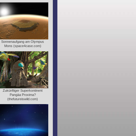
Sonnenaufgang am Olympus
Mons (space4case.com)
Zukünftiger Superkontinent
Pangäa Proxima?
(thefutureiswild.com)