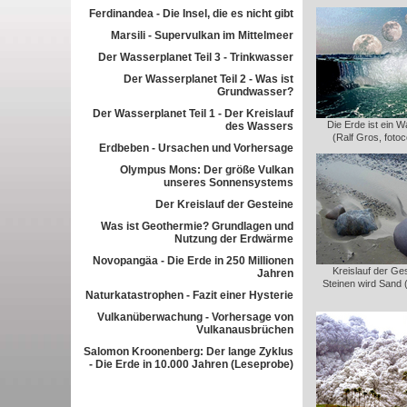
Ferdinandea - Die Insel, die es nicht gibt
Marsili - Supervulkan im Mittelmeer
Der Wasserplanet Teil 3 - Trinkwasser
Der Wasserplanet Teil 2 - Was ist
Grundwasser?
Der Wasserplanet Teil 1 - Der Kreislauf
Die Erde ist ein 
des Wassers
(Ralf Gros, foto
Erdbeben - Ursachen und Vorhersage
Olympus Mons: Der größe Vulkan
unseres Sonnensystems
Der Kreislauf der Gesteine
Was ist Geothermie? Grundlagen und
Nutzung der Erdwärme
Novopangäa - Die Erde in 250 Millionen
Kreislauf der Ge
Jahren
Steinen wird Sand 
Naturkatastrophen - Fazit einer Hysterie
Vulkanüberwachung - Vorhersage von
Vulkanausbrüchen
Salomon Kroonenberg: Der lange Zyklus
- Die Erde in 10.000 Jahren (Leseprobe)