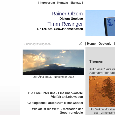
Impressum
Kontakt
Sitemap
Rainer Olzem
Diplom-Geologe
Timm Reisinger
Dr. rer. nat. Geowissenschaften
Home
Geologie
Themen
Auf dieser Seite v
Sachverhalten un
Der Ätna am 30. November 2012
Die Erde unter uns - Eine unerwartete
Vielfalt an Lebewesen
Geologische Fakten zum Klimawandel
Wie alt ist die Welt? - Methoden der
Der Vulkan Marsili 
Geochronologie
des Tyrrhenisch