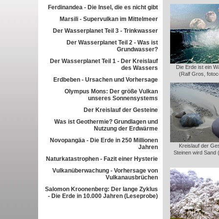
Ferdinandea - Die Insel, die es nicht gibt
Marsili - Supervulkan im Mittelmeer
Der Wasserplanet Teil 3 - Trinkwasser
Der Wasserplanet Teil 2 - Was ist
Grundwasser?
Der Wasserplanet Teil 1 - Der Kreislauf
Die Erde ist ein 
des Wassers
(Ralf Gros, foto
Erdbeben - Ursachen und Vorhersage
Olympus Mons: Der größe Vulkan
unseres Sonnensystems
Der Kreislauf der Gesteine
Was ist Geothermie? Grundlagen und
Nutzung der Erdwärme
Novopangäa - Die Erde in 250 Millionen
Kreislauf der Ge
Jahren
Steinen wird Sand 
Naturkatastrophen - Fazit einer Hysterie
Vulkanüberwachung - Vorhersage von
Vulkanausbrüchen
Salomon Kroonenberg: Der lange Zyklus
- Die Erde in 10.000 Jahren (Leseprobe)