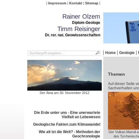
Impressum
Kontakt
Sitemap
Rainer Olzem
Diplom-Geologe
Timm Reisinger
Dr. rer. nat. Geowissenschaften
Home
Geologie
Themen
Auf dieser Seite v
Sachverhalten un
Der Ätna am 30. November 2012
Die Erde unter uns - Eine unerwartete
Vielfalt an Lebewesen
Geologische Fakten zum Klimawandel
Wie alt ist die Welt? - Methoden der
Der Vulkan Marsili 
Geochronologie
des Tyrrhenisch