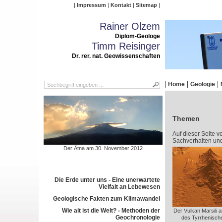
Impressum
Kontakt
Sitemap
Rainer Olzem
Diplom-Geologe
Timm Reisinger
Dr. rer. nat. Geowissenschaften
Home
Geologie
Themen
Auf dieser Seite v
Sachverhalten un
Der Ätna am 30. November 2012
Die Erde unter uns - Eine unerwartete
Vielfalt an Lebewesen
Geologische Fakten zum Klimawandel
Wie alt ist die Welt? - Methoden der
Der Vulkan Marsili 
Geochronologie
des Tyrrhenisch