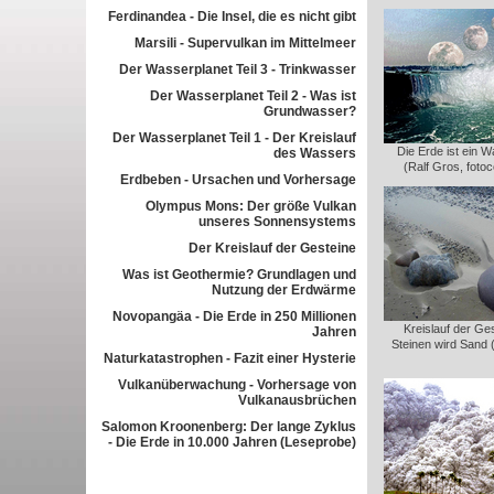
Ferdinandea - Die Insel, die es nicht gibt
Marsili - Supervulkan im Mittelmeer
Der Wasserplanet Teil 3 - Trinkwasser
Der Wasserplanet Teil 2 - Was ist
Grundwasser?
Der Wasserplanet Teil 1 - Der Kreislauf
Die Erde ist ein 
des Wassers
(Ralf Gros, foto
Erdbeben - Ursachen und Vorhersage
Olympus Mons: Der größe Vulkan
unseres Sonnensystems
Der Kreislauf der Gesteine
Was ist Geothermie? Grundlagen und
Nutzung der Erdwärme
Novopangäa - Die Erde in 250 Millionen
Kreislauf der Ge
Jahren
Steinen wird Sand 
Naturkatastrophen - Fazit einer Hysterie
Vulkanüberwachung - Vorhersage von
Vulkanausbrüchen
Salomon Kroonenberg: Der lange Zyklus
- Die Erde in 10.000 Jahren (Leseprobe)