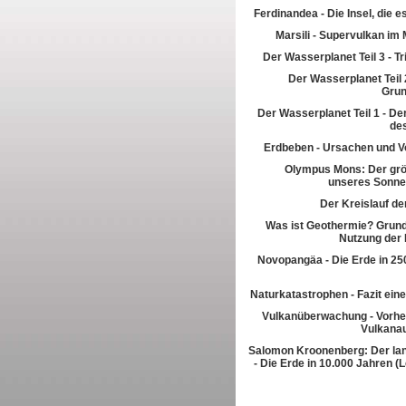
Ferdinandea - Die Insel, die es
Marsili - Supervulkan im 
Der Wasserplanet Teil 3 - T
Der Wasserplanet Teil 2
Gru
Der Wasserplanet Teil 1 - Der
de
Erdbeben - Ursachen und V
Olympus Mons: Der grö
unseres Sonn
Der Kreislauf de
Was ist Geothermie? Grun
Nutzung der
Novopangäa - Die Erde in 250
Naturkatastrophen - Fazit eine
Vulkanüberwachung - Vorhe
Vulkana
Salomon Kroonenberg: Der la
- Die Erde in 10.000 Jahren (