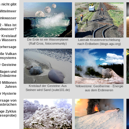
 nicht gibt
Mittelmeer
rinkwasser
 - Was ist
ndwasser?
 Kreislauf
Die Erde ist ein Wasserplanet
s Wassers
Laterale Krustenverschiebung
(Ralf Gros, fotocommunity)
nach Erdbeben (blogs.agu.org)
orhersage
ße Vulkan
ensystems
r Gesteine
dlagen und
 Erdwärme
 Millionen
Kreislauf der Gesteine: Aus
Yellowstone: Geothermie - Energie
Jahren
Steinen wird Sand (suite101.de)
aus dem Erdinneren
r Hysterie
rsage von
usbrüchen
nge Zyklus
Leseprobe)