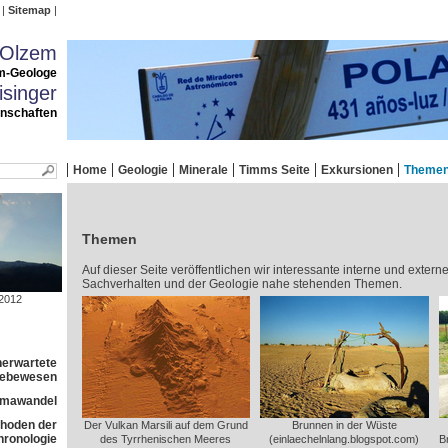
Sitemap
 Olzem
m-Geologe
singer
enschaften
Home
Geologie
Minerale
Timms Seite
Exkursionen
Theme
Themen
Auf dieser Seite veröffentlichen wir interessante interne und extern
Sachverhalten und der Geologie nahe stehenden Themen.
2012
nerwartete
 Lebewesen
imawandel
ethoden der
Der Vulkan Marsili auf dem Grund
Brunnen in der Wüste
ronologie
des Tyrrhenischen Meeres
(einlaechelnlang.blogspot.com)
B