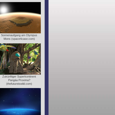
Sonnenaufgang am Olympus
Mons (space4case.com)
Zukünftiger Superkontinent
Pangäa Proxima?
(thefutureiswild.com)