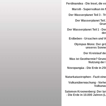
Ferdinandea - Die Insel, die es
Marsili - Supervulkan im 
Der Wasserplanet Teil 3 - T
Der Wasserplanet Teil 2
Gru
Der Wasserplanet Teil 1 - Der
de
Erdbeben - Ursachen und V
Olympus Mons: Der grö
unseres Sonn
Der Kreislauf de
Was ist Geothermie? Grun
Nutzung der
Novopangäa - Die Erde in 250
Naturkatastrophen - Fazit eine
Vulkanüberwachung - Vorhe
Vulkana
Salomon Kroonenberg: Der la
- Die Erde in 10.000 Jahren (