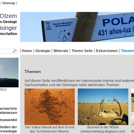
Sitemap
 Olzem
m-Geologe
singer
enschaften
Home
Geologie
Minerale
Timms Seite
Exkursionen
Theme
Themen
Auf dieser Seite veröffentlichen wir interessante interne und extern
Sachverhalten und der Geologie nahe stehenden Themen.
2012
nerwartete
 Lebewesen
imawandel
ethoden der
Der Vulkan Marsili auf dem Grund
Brunnen in der Wüste
ronologie
des Tyrrhenischen Meeres
(einlaechelnlang.blogspot.com)
B