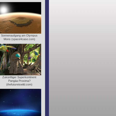
Sonnenaufgang am Olympus
Mons (space4case.com)
Zukünftiger Superkontinent
Pangäa Proxima?
(thefutureiswild.com)