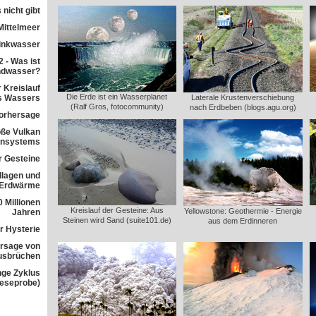
 nicht gibt
Mittelmeer
rinkwasser
 - Was ist
ndwasser?
 Kreislauf
Die Erde ist ein Wasserplanet
s Wassers
Laterale Krustenverschiebung
(Ralf Gros, fotocommunity)
nach Erdbeben (blogs.agu.org)
orhersage
ße Vulkan
ensystems
r Gesteine
dlagen und
 Erdwärme
 Millionen
Kreislauf der Gesteine: Aus
Yellowstone: Geothermie - Energie
Jahren
Steinen wird Sand (suite101.de)
aus dem Erdinneren
r Hysterie
rsage von
usbrüchen
nge Zyklus
Leseprobe)