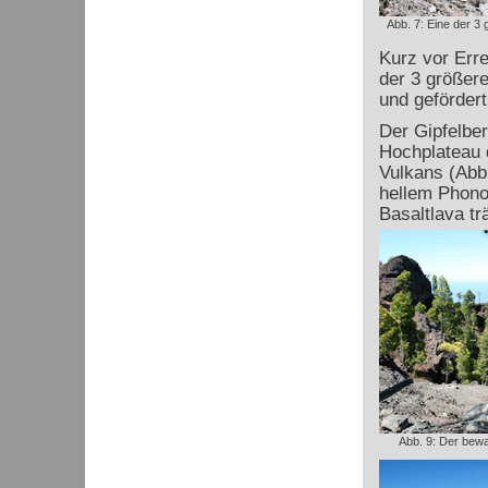
Abb. 7: Eine der 3 
Kurz vor Err
der 3 größer
und gefördert
Der Gipfelber
Hochplateau 
Vulkans (Abb
hellem Phonol
Basaltlava tr
Abb. 9: Der bewa