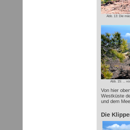
Abb. 13: Die mäc
Abb. 15: ... v
Von hier oben
Westküste der
und dem Meer
Die Klipp