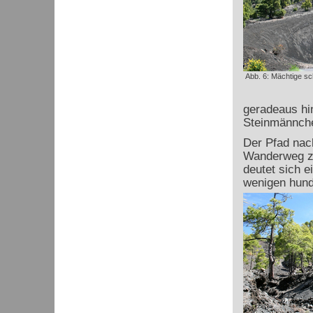
Abb. 6: Mächtige s
geradeaus hin
Steinmännche
Der Pfad nach
Wanderweg 
deutet sich e
wenigen hunde