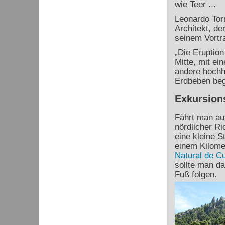
wie Teer ...
Leonardo Torr
Architekt, de
seinem Vortr
„Die Eruptio
Mitte, mit e
andere hochh
Erdbeben begl
Exkursion
Fährt man au
nördlicher R
eine kleine S
einem Kilome
Natural de C
sollte man da
Fuß folgen.