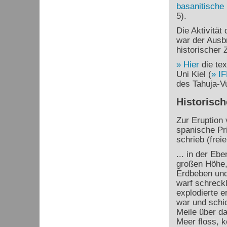
basanitische
5).
Die Aktivität
war der Ausb
historischer Z
Hier
die tex
Uni Kiel (
I
des Tahuja-V
Historisch
Zur Eruption
spanische Pri
schrieb (frei
... in der Eb
großen Höhe,
Erdbeben und
warf schreck
explodierte e
war und schic
Meile über da
Meer floss, 