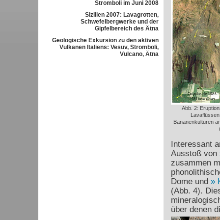
Stromboli im Juni 2008
Sizilien 2007: Lavagrotten,
Schwefelbergwerke und der
Gipfelbereich des Ätna
Geologische Exkursion zu den aktiven
Vulkanen Italiens: Vesuv, Stromboli,
Vulcano, Ätna
Abb. 2: Eruption
Lavaflüssen
Bananenkulturen an
Interessant a
Ausstoß von
zusammen mit
phonolithisc
Dome und
(Abb. 4). Die
mineralogisc
über denen di