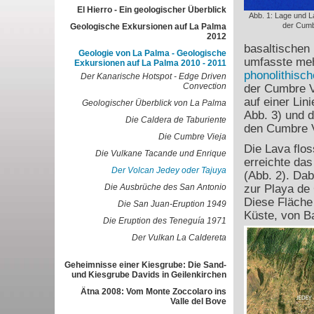
El Hierro - Ein geologischer Überblick
Abb. 1: Lage und L
der Cum
Geologische Exkursionen auf La Palma
2012
basaltischen 
Geologie von La Palma - Geologische
umfasste meh
Exkursionen auf La Palma 2010 - 2011
phonolithisc
Der Kanarische Hotspot - Edge Driven
Convection
der Cumbre V
auf einer Lini
Geologischer Überblick von La Palma
Abb. 3) und 
Die Caldera de Taburiente
den Cumbre V
Die Cumbre Vieja
Die Lava flo
Die Vulkane Tacande und Enrique
erreichte das
Der Volcan Jedey oder Tajuya
(Abb. 2). Dab
Die Ausbrüche des San Antonio
zur Playa de
Diese Fläche 
Die San Juan-Eruption 1949
Küste, von 
Die Eruption des Teneguía 1971
Der Vulkan La Caldereta
Geheimnisse einer Kiesgrube: Die Sand-
und Kiesgrube Davids in Geilenkirchen
Ätna 2008: Vom Monte Zoccolaro ins
Valle del Bove