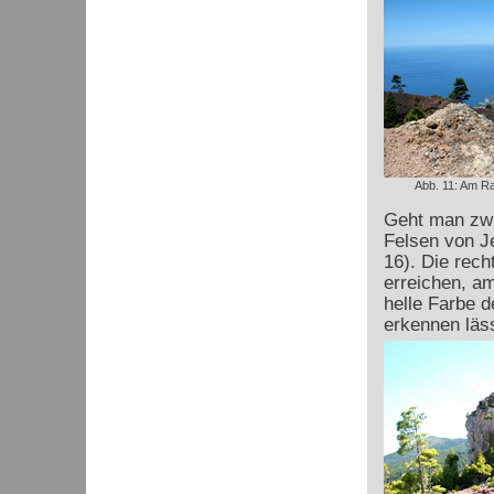
Abb. 11: Am Ran
Geht man zwi
Felsen von Je
16). Die rech
erreichen, am
helle Farbe d
erkennen läss