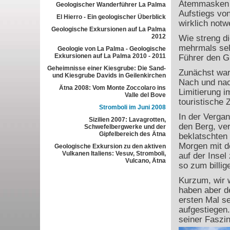
Atemmasken s
Geologischer Wanderführer La Palma
Aufstiegs von
El Hierro - Ein geologischer Überblick
wirklich notw
Geologische Exkursionen auf La Palma
2012
Wie streng d
mehrmals sel
Geologie von La Palma - Geologische
Exkursionen auf La Palma 2010 - 2011
Führer den Gi
Geheimnisse einer Kiesgrube: Die Sand-
Zunächst war
und Kiesgrube Davids in Geilenkirchen
Nach und nac
Ätna 2008: Vom Monte Zoccolaro ins
Limitierung i
Valle del Bove
touristische 
Stromboli im Juni 2008
In der Vergan
Sizilien 2007: Lavagrotten,
den Berg, ver
Schwefelbergwerke und der
Gipfelbereich des Ätna
beklatschten
Morgen mit de
Geologische Exkursion zu den aktiven
Vulkanen Italiens: Vesuv, Stromboli,
auf der Insel
Vulcano, Ätna
so zum billig
Kurzum, wir w
haben aber d
ersten Mal se
aufgestiegen.
seiner Faszin