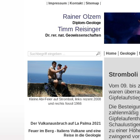
Impressum
Kontakt
Sitemap
Rainer Olzem
Diplom-Geologe
Timm Reisinger
Dr. rer. nat. Geowissenschaften
Home
Geologie
Stromboli 
Vom 09. bis 
waren überra
Gipfelaufstie
Kleine Abi-Feier auf Stromboli, links rezent 2008
und rechts fossil 1966
Die Besteigun
zahlenmäßig 
Gipfelaufenth
Der Vulkanausbruch auf La Palma 2021
Schaulustigen
zu einer Höh
Feuer im Berg - Italiens Vulkane und eine
Reise in die Geologie
zwingend vor