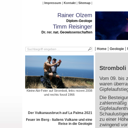
Impressum
Kontakt
Sitemap
Rainer Olzem
Diplom-Geologe
Timm Reisinger
Dr. rer. nat. Geowissenschaften
Home
Geologie
Stromboli 
Vom 09. bis 
waren überra
Gipfelaufstie
Kleine Abi-Feier auf Stromboli, links rezent 2008
und rechts fossil 1966
Die Besteigun
zahlenmäßig 
Gipfelaufenth
Der Vulkanausbruch auf La Palma 2021
Schaulustigen
zu einer Höh
Feuer im Berg - Italiens Vulkane und eine
Reise in die Geologie
zwingend vor