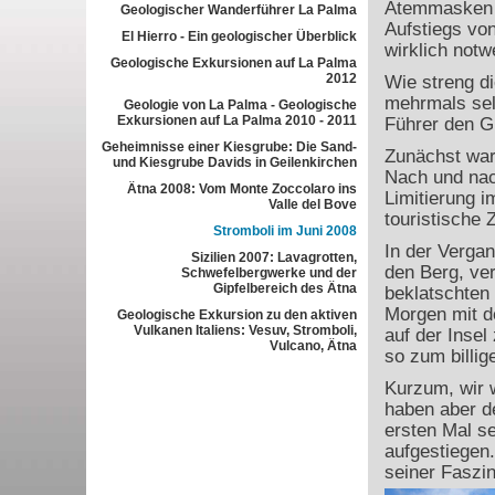
Atemmasken s
Geologischer Wanderführer La Palma
Aufstiegs von
El Hierro - Ein geologischer Überblick
wirklich notw
Geologische Exkursionen auf La Palma
2012
Wie streng d
mehrmals sel
Geologie von La Palma - Geologische
Exkursionen auf La Palma 2010 - 2011
Führer den Gi
Geheimnisse einer Kiesgrube: Die Sand-
Zunächst war
und Kiesgrube Davids in Geilenkirchen
Nach und nac
Ätna 2008: Vom Monte Zoccolaro ins
Limitierung i
Valle del Bove
touristische 
Stromboli im Juni 2008
In der Vergan
Sizilien 2007: Lavagrotten,
den Berg, ver
Schwefelbergwerke und der
Gipfelbereich des Ätna
beklatschten
Morgen mit de
Geologische Exkursion zu den aktiven
Vulkanen Italiens: Vesuv, Stromboli,
auf der Insel
Vulcano, Ätna
so zum billig
Kurzum, wir w
haben aber d
ersten Mal se
aufgestiegen.
seiner Faszin