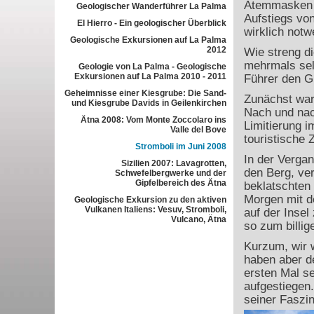
Atemmasken s
Geologischer Wanderführer La Palma
Aufstiegs von
El Hierro - Ein geologischer Überblick
wirklich notw
Geologische Exkursionen auf La Palma
2012
Wie streng d
mehrmals sel
Geologie von La Palma - Geologische
Exkursionen auf La Palma 2010 - 2011
Führer den Gi
Geheimnisse einer Kiesgrube: Die Sand-
Zunächst war
und Kiesgrube Davids in Geilenkirchen
Nach und nac
Ätna 2008: Vom Monte Zoccolaro ins
Limitierung i
Valle del Bove
touristische 
Stromboli im Juni 2008
In der Vergan
Sizilien 2007: Lavagrotten,
den Berg, ver
Schwefelbergwerke und der
Gipfelbereich des Ätna
beklatschten
Morgen mit de
Geologische Exkursion zu den aktiven
Vulkanen Italiens: Vesuv, Stromboli,
auf der Insel
Vulcano, Ätna
so zum billig
Kurzum, wir w
haben aber d
ersten Mal se
aufgestiegen.
seiner Faszin