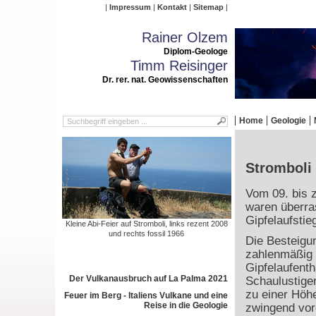
Impressum
Kontakt
Sitemap
Rainer Olzem
Diplom-Geologe
Timm Reisinger
Dr. rer. nat. Geowissenschaften
Home
Geologie
Stromboli 
Vom 09. bis 
waren überra
Gipfelaufstie
Kleine Abi-Feier auf Stromboli, links rezent 2008
und rechts fossil 1966
Die Besteigun
zahlenmäßig 
Gipfelaufenth
Der Vulkanausbruch auf La Palma 2021
Schaulustigen
zu einer Höh
Feuer im Berg - Italiens Vulkane und eine
Reise in die Geologie
zwingend vor