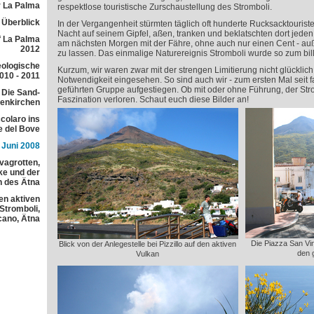
 La Palma
respektlose touristische Zurschaustellung des Stromboli.
r Überblick
In der Vergangenheit stürmten täglich oft hunderte Rucksacktourist
Nacht auf seinem Gipfel, aßen, tranken und beklatschten dort je
f La Palma
am nächsten Morgen mit der Fähre, ohne auch nur einen Cent - auße
2012
zu lassen. Das einmalige Naturereignis Stromboli wurde so zum bill
eologische
Kurzum, wir waren zwar mit der strengen Limitierung nicht glücklic
010 - 2011
Notwendigkeit eingesehen. So sind auch wir - zum ersten Mal seit fa
geführten Gruppe aufgestiegen. Ob mit oder ohne Führung, der Stro
 Die Sand-
Faszination verloren. Schaut euch diese Bilder an!
lenkirchen
colaro ins
e del Bove
 Juni 2008
avagrotten,
e und der
h des Ätna
en aktiven
 Stromboli,
cano, Ätna
Die Piazza San Vi
Blick von der Anlegestelle bei Pizzillo auf den aktiven
den 
Vulkan