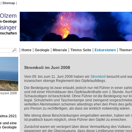
Sitemap
 Olzem
m-Geologe
singer
enschaften
Home
Geologie
Minerale
Timms Seite
Exkursionen
Theme
Stromboli im Juni 2008
Vom 09. bis zum 11. Juni 2008 haben wir
Stromboli
besucht und war
inzwischen strenge Reglement des Gipfelaufstiegs.
Die Besteigung ist zwar erlaubt, jedoch nur mit Führer in einer zah
und mit einer Höchstdauer des Gipfelaufenthalts von 1 Stunde. Auc
s rezent 2008
Schaulustigen ist beschränkt. Ohne Führer ist die Besteigung nur 
legal. Schutzhelm und Taschenlampe sind zwingend vorgeschriebe
verteilten Atemmasken scheinen allerdings eher den Preis des gef
pro Person zu rechtfertigen, als dass sie wirklich notwendig wären.
Wie streng diese Beschränkungen eingehalten werden, haben wir m
Palma 2021
ist praktisch kaum möglich, ohne Führer den Gipfel zu erreichen.
e und eine
Zunächst waren wir verärgert über diese Vermarktung des Vulkans
e Geologie
gewannen wir die Überzeugung, dass diese Limitierung immer noch 