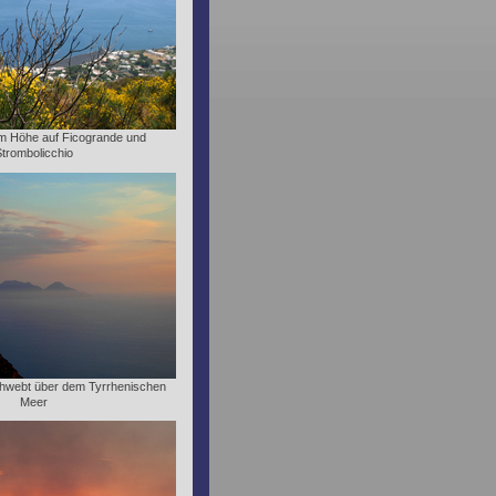
 m Höhe auf Ficogrande und
trombolicchio
schwebt über dem Tyrrhenischen
Meer