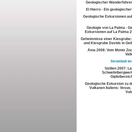
Geologischer Wanderführer
El Hierro - Ein geologische
Geologische Exkursionen au
Geologie von La Palma - G
Exkursionen auf La Palma 2
Geheimnisse einer Kiesgrube:
und Kiesgrube Davids in Gei
Ätna 2008: Vom Monte Zoc
Vall
Stromboli im
Sizilien 2007: L
Schwefelbergwerk
Gipfelbereic
Geologische Exkursion zu d
Vulkanen Italiens: Vesuv,
Vul