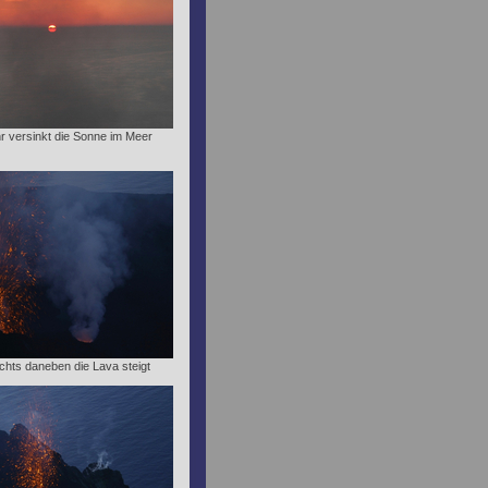
 versinkt die Sonne im Meer
echts daneben die Lava steigt