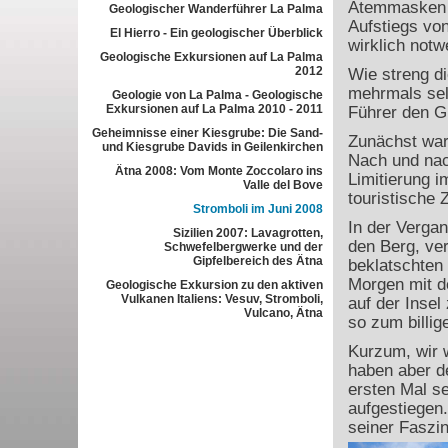
Atemmasken s
Geologischer Wanderführer La Palma
Aufstiegs von
El Hierro - Ein geologischer Überblick
wirklich notw
Geologische Exkursionen auf La Palma
2012
Wie streng d
mehrmals sel
Geologie von La Palma - Geologische
Exkursionen auf La Palma 2010 - 2011
Führer den Gi
Geheimnisse einer Kiesgrube: Die Sand-
Zunächst war
und Kiesgrube Davids in Geilenkirchen
Nach und nac
Ätna 2008: Vom Monte Zoccolaro ins
Limitierung i
Valle del Bove
touristische 
Stromboli im Juni 2008
In der Vergan
Sizilien 2007: Lavagrotten,
den Berg, ver
Schwefelbergwerke und der
Gipfelbereich des Ätna
beklatschten
Morgen mit de
Geologische Exkursion zu den aktiven
Vulkanen Italiens: Vesuv, Stromboli,
auf der Insel
Vulcano, Ätna
so zum billig
Kurzum, wir w
haben aber d
ersten Mal se
aufgestiegen.
seiner Faszin