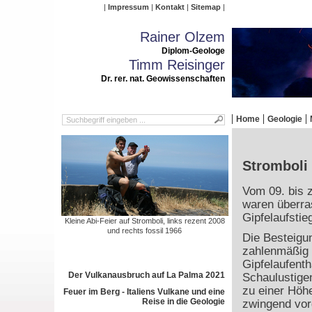
Impressum
Kontakt
Sitemap
Rainer Olzem
Diplom-Geologe
Timm Reisinger
Dr. rer. nat. Geowissenschaften
Home
Geologie
Stromboli 
Vom 09. bis 
waren überra
Gipfelaufstie
Kleine Abi-Feier auf Stromboli, links rezent 2008
und rechts fossil 1966
Die Besteigun
zahlenmäßig 
Gipfelaufenth
Der Vulkanausbruch auf La Palma 2021
Schaulustigen
zu einer Höh
Feuer im Berg - Italiens Vulkane und eine
Reise in die Geologie
zwingend vor