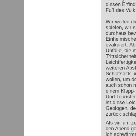
diesen Erfind
Fuß des Vulk
Wir wollen di
spielen, wir 
durchaus be
Einheimischen
evakuiert. Ab
Unfälle, die
Trittsicherhei
Leichtfertigk
weiteren Abst
Schlafsack u
wollen, um do
auch schon m
einem Klapp-
Und Touristen
ist diese Leic
Geologen, de
zurück schläg
Als wir um ze
den Abend ge
ich schwärme