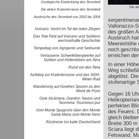
Geologische Entwicklung des Stromboli
Die ak
Die aktive Kraterterrasse des Stromboli
Ausbrüche des Stromboli von 2002 bis 2004
serpentinenar
Vallonazzo-Sc
Vulcano: Verirrt im Tal der toten Ziegen
des großen A
Das Tote Feld auf Vulcano und Siziliens
Ausbruch hat
wechselhafte Geschichte
Meereshöhe e
Tempeltag von Agrigento und Selinunte
noch geschlo
erreichen de
Verlassene Schwefelbergwerke auf
Sizilien und Hüttenleben am Ätna
In einer Höh
Rund um den Ätna
Weg schließl
Aufstieg zur Kraterterrasse und das 3000-
abgelöst. Di
Meter-Rad
stufenartige
Wanderung auf Goethes Spuren zu den
Monti de Fiore
Gegen 16 Uhr
Gole Alcántara, Giardini- Naxos und
Helikopterlan
Taormina: Tourismus pur
perfekten Bli
Vom Monte Spagnolo über den Monte
des Feuers. D
Santa Maria zum Monte Nero
gleich bleibe
Rückreise ins kalte Deutschland
Breite 300 m
Sciara liegt 
Felswand. Ma