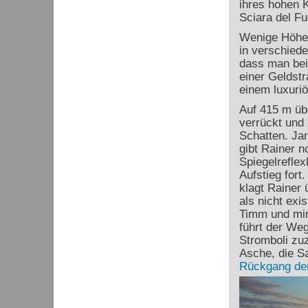
ihres hohen K
Sciara del Fu
Wenige Höhen
in verschiede
dass man bei
einer Geldstr
einem luxuriö
Auf 415 m üb
verrückt und 
Schatten. Ja
gibt Rainer n
Spiegelrefle
Aufstieg fort
klagt Rainer 
als nicht exi
Timm und mir,
führt der Weg
Stromboli zuz
Asche, die S
Rückgang der