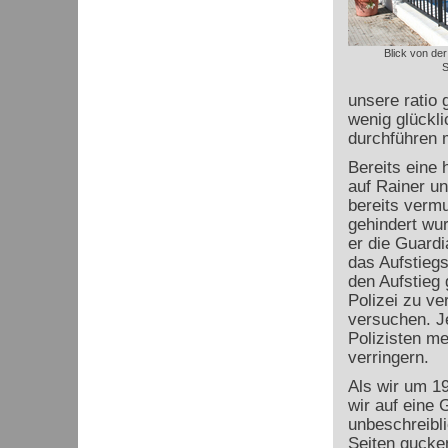
Blick von de
S
unsere ratio 
wenig glückli
durchführen 
Bereits eine 
auf Rainer u
bereits vermu
gehindert wu
er die Guardi
das Aufstiegs
den Aufstieg 
Polizei zu ve
versuchen. J
Polizisten m
verringern.
Als wir um 19
wir auf eine 
unbeschreibl
Seiten gucke