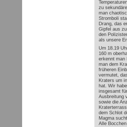
Temperaturen 
zu sekundäre
man chaotisc
Stromboli sta
Drang, das e
Gipfel aus z
den Poliziste
als unsere E
Um 18.19 Uhr 
160 m oberha
erkennt man 
man dem Krat
früheren Einb
vermutet, da
Kraters um i
hat. Wir habe
insgesamt fün
Ausbreitung v
sowie die An
Kraterterrass
dem Schlot de
Magma sucht 
Alle Bocchen 