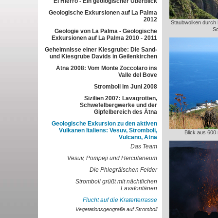
El Hierro - Ein geologischer Überblick
Geologische Exkursionen auf La Palma
2012
Staubwolken durch 
Sc
Geologie von La Palma - Geologische
Exkursionen auf La Palma 2010 - 2011
Geheimnisse einer Kiesgrube: Die Sand-
und Kiesgrube Davids in Geilenkirchen
Ätna 2008: Vom Monte Zoccolaro ins
Valle del Bove
Stromboli im Juni 2008
Sizilien 2007: Lavagrotten,
Schwefelbergwerke und der
Gipfelbereich des Ätna
Geologische Exkursion zu den aktiven
Vulkanen Italiens: Vesuv, Stromboli,
Blick aus 600
Vulcano, Ätna
Das Team
Vesuv, Pompeji und Herculaneum
Die Phlegräischen Felder
Stromboli grüßt mit nächtlichen
Lavafontänen
Flucht auf die Kraterterrasse
Vegetationsgeografie auf Stromboli