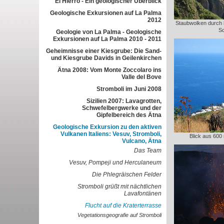
El Hierro - Ein geologischer Überblick
Geologische Exkursionen auf La Palma
2012
Staubwolken durch 
Sc
Geologie von La Palma - Geologische
Exkursionen auf La Palma 2010 - 2011
Geheimnisse einer Kiesgrube: Die Sand-
und Kiesgrube Davids in Geilenkirchen
Ätna 2008: Vom Monte Zoccolaro ins
Valle del Bove
Stromboli im Juni 2008
Sizilien 2007: Lavagrotten,
Schwefelbergwerke und der
Gipfelbereich des Ätna
Geologische Exkursion zu den aktiven
Vulkanen Italiens: Vesuv, Stromboli,
Blick aus 600
Vulcano, Ätna
Das Team
Vesuv, Pompeji und Herculaneum
Die Phlegräischen Felder
Stromboli grüßt mit nächtlichen
Lavafontänen
Flucht auf die Kraterterrasse
Vegetationsgeografie auf Stromboli