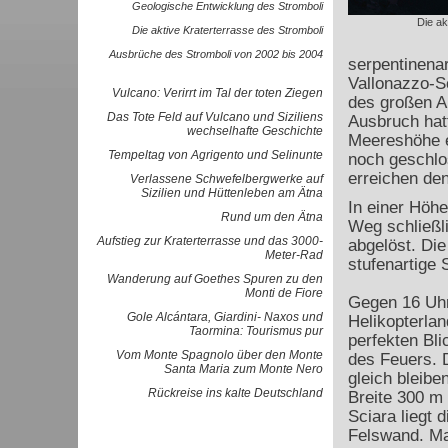
Geologische Entwicklung des Stromboli
Die ak
Die aktive Kraterterrasse des Stromboli
Ausbrüche des Stromboli von 2002 bis 2004
serpentinenar
Vallonazzo-Sc
Vulcano: Verirrt im Tal der toten Ziegen
des großen A
Das Tote Feld auf Vulcano und Siziliens
Ausbruch hat
wechselhafte Geschichte
Meereshöhe e
Tempeltag von Agrigento und Selinunte
noch geschlo
erreichen de
Verlassene Schwefelbergwerke auf
Sizilien und Hüttenleben am Ätna
In einer Höh
Rund um den Ätna
Weg schließl
Aufstieg zur Kraterterrasse und das 3000-
abgelöst. Di
Meter-Rad
stufenartige
Wanderung auf Goethes Spuren zu den
Monti de Fiore
Gegen 16 Uhr
Gole Alcántara, Giardini- Naxos und
Helikopterlan
Taormina: Tourismus pur
perfekten Bli
Vom Monte Spagnolo über den Monte
des Feuers. D
Santa Maria zum Monte Nero
gleich bleibe
Rückreise ins kalte Deutschland
Breite 300 m
Sciara liegt 
Felswand. Ma