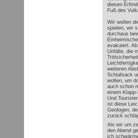
diesen Erfind
Fuß des Vulk
Wir wollen di
spielen, wir 
durchaus be
Einheimischen
evakuiert. Ab
Unfälle, die
Trittsicherhei
Leichtfertigk
weiteren Abst
Schlafsack u
wollen, um do
auch schon m
einem Klapp-
Und Touristen
ist diese Leic
Geologen, de
zurück schläg
Als wir um ze
den Abend ge
ich schwärme