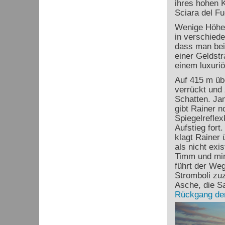
ihres hohen K
Sciara del Fu
Wenige Höhen
in verschiede
dass man bei
einer Geldstr
einem luxuriö
Auf 415 m üb
verrückt und 
Schatten. Ja
gibt Rainer n
Spiegelrefle
Aufstieg fort
klagt Rainer 
als nicht exi
Timm und mir,
führt der Weg
Stromboli zuz
Asche, die S
Rückgang der