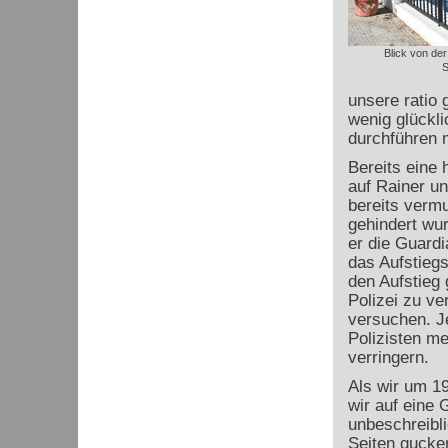
Blick von de
S
unsere ratio 
wenig glückli
durchführen 
Bereits eine 
auf Rainer u
bereits vermu
gehindert wu
er die Guardi
das Aufstiegs
den Aufstieg 
Polizei zu ve
versuchen. J
Polizisten m
verringern.
Als wir um 19
wir auf eine 
unbeschreibl
Seiten gucke