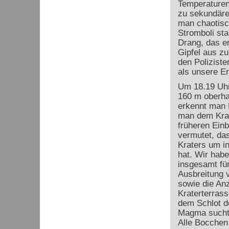
Temperaturen 
zu sekundäre
man chaotisc
Stromboli sta
Drang, das e
Gipfel aus z
den Poliziste
als unsere E
Um 18.19 Uhr 
160 m oberha
erkennt man 
man dem Krat
früheren Einb
vermutet, da
Kraters um i
hat. Wir habe
insgesamt fün
Ausbreitung v
sowie die An
Kraterterrass
dem Schlot de
Magma sucht 
Alle Bocchen 