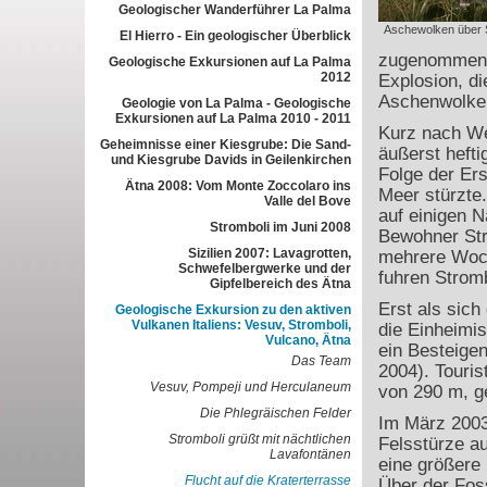
Geologischer Wanderführer La Palma
Aschewolken über 
El Hierro - Ein geologischer Überblick
zugenommen u
Geologische Exkursionen auf La Palma
2012
Explosion, di
Aschenwolke 
Geologie von La Palma - Geologische
Exkursionen auf La Palma 2010 - 2011
Kurz nach We
Geheimnisse einer Kiesgrube: Die Sand-
äußerst hefti
und Kiesgrube Davids in Geilenkirchen
Folge der Er
Ätna 2008: Vom Monte Zoccolaro ins
Meer stürzte.
Valle del Bove
auf einigen 
Stromboli im Juni 2008
Bewohner Stro
Sizilien 2007: Lavagrotten,
mehrere Woch
Schwefelbergwerke und der
fuhren Stromb
Gipfelbereich des Ätna
Erst als sich
Geologische Exkursion zu den aktiven
Vulkanen Italiens: Vesuv, Stromboli,
die Einheimis
Vulcano, Ätna
ein Besteigen
Das Team
2004). Touris
Vesuv, Pompeji und Herculaneum
von 290 m, ge
Die Phlegräischen Felder
Im März 2003
Stromboli grüßt mit nächtlichen
Felsstürze au
Lavafontänen
eine größere 
Flucht auf die Kraterterrasse
Über der Foss