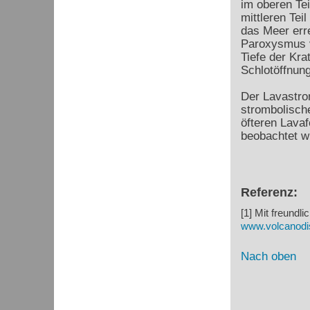
im oberen Tei
mittleren Tei
das Meer erre
Paroxysmus v
Tiefe der Kra
Schlotöffnung
Der Lavastrom
strombolische
öfteren Lava
beobachtet w
Referenz:
[1] Mit freund
www.volcanodi
Nach oben