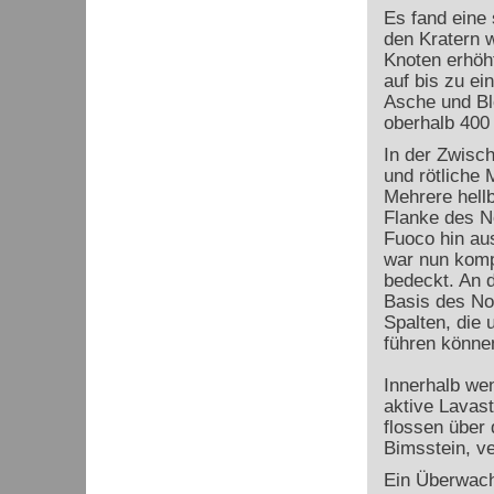
Es fand eine 
den Kratern 
Knoten erhöht
auf bis zu ei
Asche und Blö
oberhalb 400 
In der Zwisc
und rötliche 
Mehrere hell
Flanke des No
Fuoco hin aus
war nun kompl
bedeckt. An 
Basis des Nor
Spalten, die
führen könne
Innerhalb we
aktive Lavas
flossen über 
Bimsstein, ve
Ein Überwachu