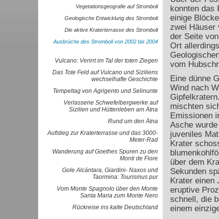
Vegetationsgeografie auf Stromboli
konnten das 
einige Blöcke
Geologische Entwicklung des Stromboli
zwei Häuser 
Die aktive Kraterterrasse des Stromboli
der Seite von
Ausbrüche des Stromboli von 2002 bis 2004
Ort allerding
Geologischen 
Vulcano: Verirrt im Tal der toten Ziegen
vom Hubschr
Das Tote Feld auf Vulcano und Siziliens
Eine dünne G
wechselhafte Geschichte
Wind nach We
Tempeltag von Agrigento und Selinunte
Gipfelkratern
Verlassene Schwefelbergwerke auf
mischten sich
Sizilien und Hüttenleben am Ätna
Emissionen in
Rund um den Ätna
Asche wurde 
Aufstieg zur Kraterterrasse und das 3000-
juveniles Mat
Meter-Rad
Krater schos
Wanderung auf Goethes Spuren zu den
blumenkohlför
Monti de Fiore
über dem Kra
Gole Alcántara, Giardini- Naxos und
Sekunden spä
Taormina: Tourismus pur
Krater einen 
Vom Monte Spagnolo über den Monte
eruptive Proz
Santa Maria zum Monte Nero
schnell, die 
Rückreise ins kalte Deutschland
einem einzig