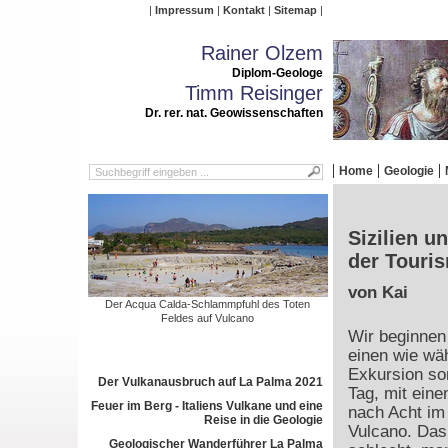
Impressum
Kontakt
Sitemap
Rainer Olzem
Diplom-Geologe
Timm Reisinger
Dr. rer. nat. Geowissenschaften
Home
Geologie
Sizilien u
der Touris
von Kai
Der Acqua Calda-Schlammpfuhl des Toten
Feldes auf Vulcano
Wir beginnen
einen wie wä
Exkursion so
Der Vulkanausbruch auf La Palma 2021
Tag, mit ein
Feuer im Berg - Italiens Vulkane und eine
nach Acht im
Reise in die Geologie
Vulcano. Das
Geologischer Wanderführer La Palma