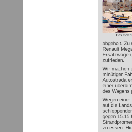
Das maleri
abgeholt. Zu
Renault Mega
Ersatzwagen,
zufrieden.
Wir machen u
minütiger Fah
Autostrada en
einer überdim
des Wagens p
Wegen einer 
auf die Land
schleppenden 
gegen 15.15 U
Strandpromena
zu essen. Hie