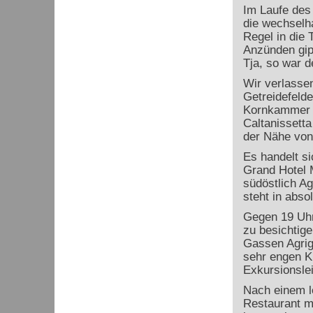
Im Laufe des
die wechselha
Regel in die 
Anzünden gipf
Tja, so war 
Wir verlasse
Getreidefelde
Kornkammer n
Caltanissetta
der Nähe von
Es handelt si
Grand Hotel 
südöstlich Ag
steht in abso
Gegen 19 Uhr
zu besichtige
Gassen Agrige
sehr engen K
Exkursionslei
Nach einem l
Restaurant m