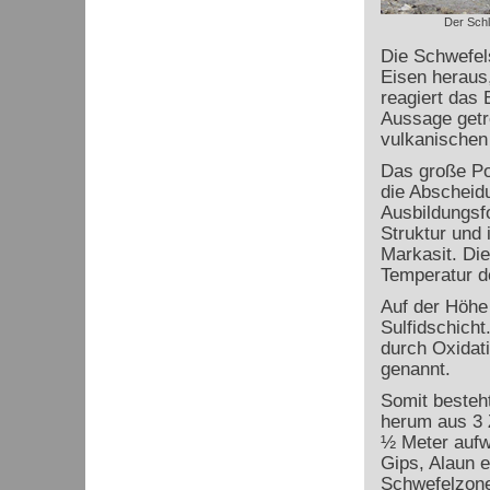
Der Schl
Die Schwefels
Eisen heraus
reagiert das 
Aussage getr
vulkanischen
Das große Po
die Abscheidu
Ausbildungsfo
Struktur und 
Markasit. Di
Temperatur d
Auf der Höhe 
Sulfidschich
durch Oxidat
genannt.
Somit besteh
herum aus 3 Z
½ Meter aufwe
Gips, Alaun e
Schwefelzone