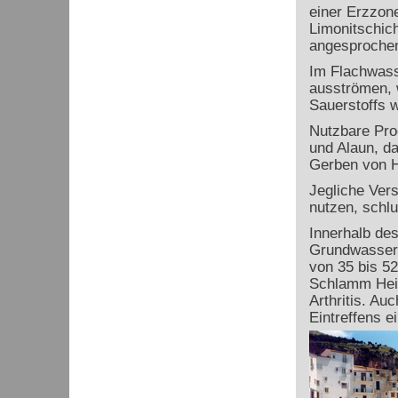
einer Erzzone
Limonitschich
angesprochen
Im Flachwass
ausströmen, 
Sauerstoffs 
Nutzbare Pro
und Alaun, d
Gerben von H
Jegliche Ver
nutzen, schlu
Innerhalb des
Grundwassers
von 35 bis 52
Schlamm Hei
Arthritis. A
Eintreffens 