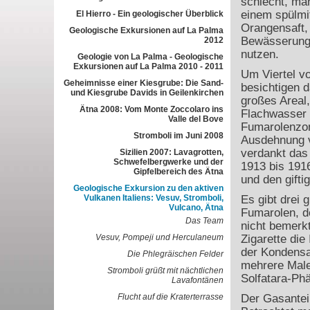
schlecht, ma
einem spülmit
El Hierro - Ein geologischer Überblick
Orangensaft, 
Geologische Exkursionen auf La Palma
Bewässerung
2012
nutzen.
Geologie von La Palma - Geologische
Exkursionen auf La Palma 2010 - 2011
Um Viertel v
Geheimnisse einer Kiesgrube: Die Sand-
besichtigen d
und Kiesgrube Davids in Geilenkirchen
großes Areal
Ätna 2008: Vom Monte Zoccolaro ins
Flachwasser b
Valle del Bove
Fumarolenzone
Stromboli im Juni 2008
Ausdehnung v
verdankt das 
Sizilien 2007: Lavagrotten,
Schwefelbergwerke und der
1913 bis 191
Gipfelbereich des Ätna
und den gift
Geologische Exkursion zu den aktiven
Vulkanen Italiens: Vesuv, Stromboli,
Es gibt drei 
Vulcano, Ätna
Fumarolen, d
Das Team
nicht bemerk
Vesuv, Pompeji und Herculaneum
Zigarette die
der Kondensa
Die Phlegräischen Felder
mehrere Male
Stromboli grüßt mit nächtlichen
Solfatara-Ph
Lavafontänen
Flucht auf die Kraterterrasse
Der Gasanteil