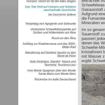
Betrachtet m
Vulcano: Verirrt im Tal der toten Ziegen
Schwefelwass
Das Tote Feld auf Vulcano und Siziliens
Gasausstoß a
wechselhafte Geschichte
Aufgrund ein
Die Geschichte Siziliens
die Fumarole
Mineralien wi
Tempeltag von Agrigento und Selinunte
Im so genannt
Verlassene Schwefelbergwerke auf
Sizilien und Hüttenleben am Ätna
Sauerstoff z
passiert jedo
Rund um den Ätna
denen das Was
Aufstieg zur Kraterterrasse und das 3000-
Schwefel-Mil
Meter-Rad
kristallisiert
Wanderung auf Goethes Spuren zu den
mit Wasser zu
Monti de Fiore
ergibt Schwef
Gole Alcántara, Giardini- Naxos und
Taormina: Tourismus pur
Vom Monte Spagnolo über den Monte
Santa Maria zum Monte Nero
Rückreise ins kalte Deutschland