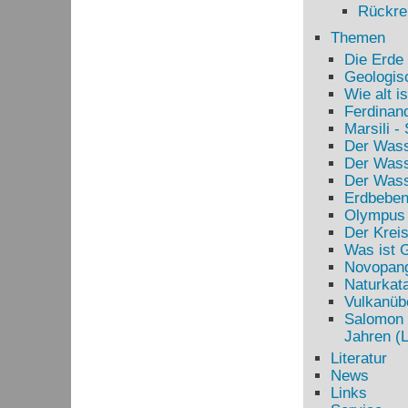
Rückrei
Themen
Die Erde 
Geologis
Wie alt i
Ferdinand
Marsili -
Der Wasse
Der Wass
Der Wasse
Erdbeben
Olympus 
Der Kreis
Was ist 
Novopangä
Naturkata
Vulkanüb
Salomon 
Jahren (
Literatur
News
Links