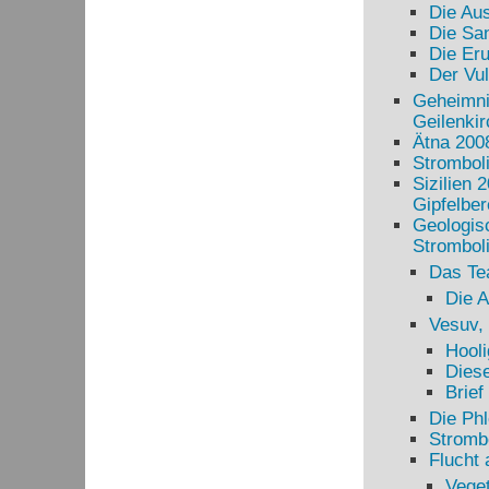
Die Au
Die Sa
Die Eru
Der Vul
Geheimni
Geilenki
Ätna 200
Stromboli
Sizilien 
Gipfelber
Geologisc
Stromboli
Das T
Die A
Vesuv,
Hooli
Diese
Brief
Die Phl
Strombo
Flucht 
Veget