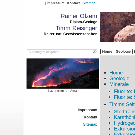
Impressum
Kontakt
Sitemap
Rainer Olzem
Diplom-Geologe
Timm Reisinger
Dr. rer. nat. Geowissenschaften
Home
Geologie
Home
Geologie
Minerale
Fluorite
Lavastrom am Ätna
Fluorite:
Timms Seit
Impressum
Stofftran
Karsthöh
Kontakt
Hydrogeo
Sitemap
Exkursio
Exkursio