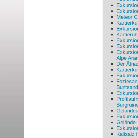
Exkursion
Exkursio
Meteor C
Kartierku
Exkursion
Kartierüb
Exkursio
Exkursio
Exkursion
Alpe Ara
Der Ätna:
Kartierk
Exkursio
Faziesana
Buntsand
Exkursio
Profilau
Burgruin
Geländeüb
Exkursion
Gelände-
Exkursio
Kalisalz