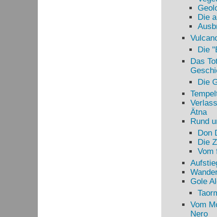
Geolo
Die a
Ausbr
Vulcano
Die 
Das Tot
Geschi
Die G
Tempelt
Verlass
Ätna
Rund u
Don 
Die 
Vom f
Aufstie
Wander
Gole Al
Taor
Vom Mo
Nero