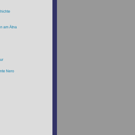
hichte
en am Ätna
ur
nte Nero