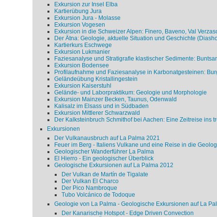
Exkursion zur Insel Elba
Kartierübung Jura
Exkursion Jura - Molasse
Exkursion Vogesen
Exkursion in die Schweizer Alpen: Finero, Baveno, Val Verzas
Der Ätna: Geologie, aktuelle Situation und Geschichte (Diash
Kartierkurs Eschwege
Exkursion Lukmanier
Faziesanalyse und Stratigrafie klastischer Sedimente: Bunts
Exkursion Bodensee
Profilaufnahme und Faziesanalyse in Karbonatgesteinen: Bu
Geländeübung Kristallingestein
Exkursion Kaiserstuhl
Gelände- und Laborpraktikum: Geologie und Morphologie
Exkursion Mainzer Becken, Taunus, Odenwald
Kalisalz im Elsass und in Südbaden
Exkursion Mittlerer Schwarzwald
Der Kalksteinbruch Schmithof bei Aachen: Eine Zeitreise ins 
Exkursionen
Der Vulkanausbruch auf La Palma 2021
Feuer im Berg - Italiens Vulkane und eine Reise in die Geolog
Geologischer Wanderführer La Palma
El Hierro - Ein geologischer Überblick
Geologische Exkursionen auf La Palma 2012
Der Vulkan de Martín de Tigalate
Der Vulkan El Charco
Der Pico Nambroque
Tubo Volcánico de Todoque
Geologie von La Palma - Geologische Exkursionen auf La Pa
Der Kanarische Hotspot - Edge Driven Convection