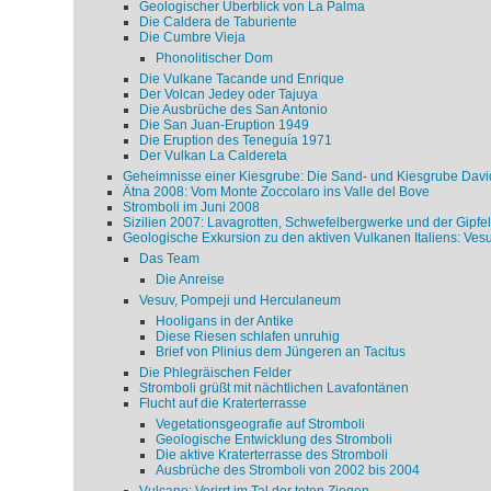
Geologischer Überblick von La Palma
Die Caldera de Taburiente
Die Cumbre Vieja
Phonolitischer Dom
Die Vulkane Tacande und Enrique
Der Volcan Jedey oder Tajuya
Die Ausbrüche des San Antonio
Die San Juan-Eruption 1949
Die Eruption des Teneguía 1971
Der Vulkan La Caldereta
Geheimnisse einer Kiesgrube: Die Sand- und Kiesgrube David
Ätna 2008: Vom Monte Zoccolaro ins Valle del Bove
Stromboli im Juni 2008
Sizilien 2007: Lavagrotten, Schwefelbergwerke und der Gipfe
Geologische Exkursion zu den aktiven Vulkanen Italiens: Vesu
Das Team
Die Anreise
Vesuv, Pompeji und Herculaneum
Hooligans in der Antike
Diese Riesen schlafen unruhig
Brief von Plinius dem Jüngeren an Tacitus
Die Phlegräischen Felder
Stromboli grüßt mit nächtlichen Lavafontänen
Flucht auf die Kraterterrasse
Vegetationsgeografie auf Stromboli
Geologische Entwicklung des Stromboli
Die aktive Kraterterrasse des Stromboli
Ausbrüche des Stromboli von 2002 bis 2004