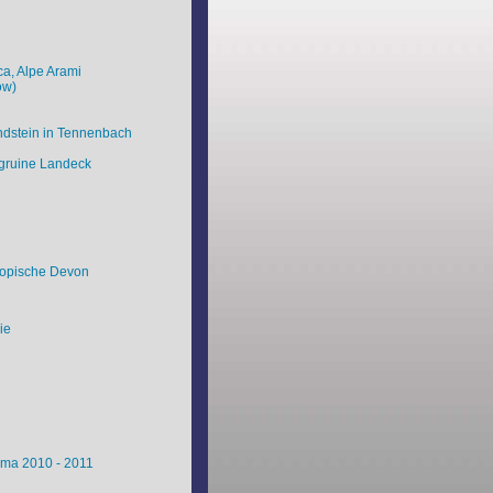
ca, Alpe Arami
ow)
andstein in Tennenbach
rgruine Landeck
tropische Devon
ie
lma 2010 - 2011