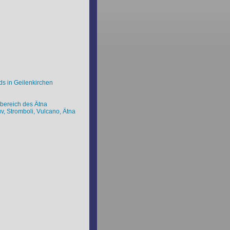
s in Geilenkirchen
lbereich des Ätna
v, Stromboli, Vulcano, Ätna