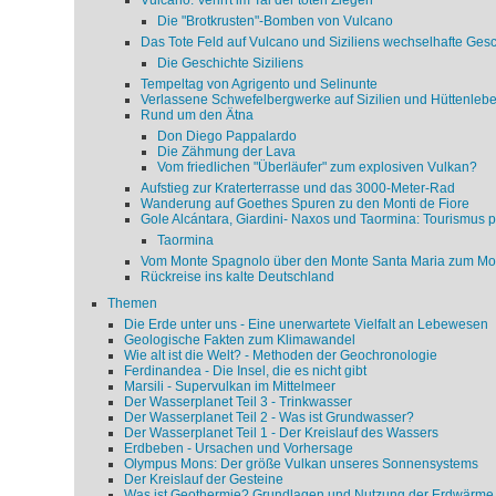
Vulcano: Verirrt im Tal der toten Ziegen
Die "Brotkrusten"-Bomben von Vulcano
Das Tote Feld auf Vulcano und Siziliens wechselhafte Gesc
Die Geschichte Siziliens
Tempeltag von Agrigento und Selinunte
Verlassene Schwefelbergwerke auf Sizilien und Hüttenleb
Rund um den Ätna
Don Diego Pappalardo
Die Zähmung der Lava
Vom friedlichen "Überläufer" zum explosiven Vulkan?
Aufstieg zur Kraterterrasse und das 3000-Meter-Rad
Wanderung auf Goethes Spuren zu den Monti de Fiore
Gole Alcántara, Giardini- Naxos und Taormina: Tourismus p
Taormina
Vom Monte Spagnolo über den Monte Santa Maria zum Mo
Rückreise ins kalte Deutschland
Themen
Die Erde unter uns - Eine unerwartete Vielfalt an Lebewesen
Geologische Fakten zum Klimawandel
Wie alt ist die Welt? - Methoden der Geochronologie
Ferdinandea - Die Insel, die es nicht gibt
Marsili - Supervulkan im Mittelmeer
Der Wasserplanet Teil 3 - Trinkwasser
Der Wasserplanet Teil 2 - Was ist Grundwasser?
Der Wasserplanet Teil 1 - Der Kreislauf des Wassers
Erdbeben - Ursachen und Vorhersage
Olympus Mons: Der größe Vulkan unseres Sonnensystems
Der Kreislauf der Gesteine
Was ist Geothermie? Grundlagen und Nutzung der Erdwärme