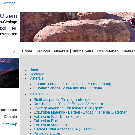
Sitemap
 Olzem
m-Geologe
singer
enschaften
Home
Geologie
Minerale
Timms Seite
Exkursionen
Theme
Home
Geologie
Minerale
Fluorite: Farben und Ursachen der Farbgebung
Fluorite: Schöne Stufen und ihre Fundorte
Timms Seite
Stofftransport im Tiefengrundwasser
Karsthöhlen in Yucatán/México (Vorschau)
Hydrogeologische Exkursion zur Zugspitze
mpressum
Exkursion Malenco - Bergell - Engadin: Thema Gletscher
Exkursion Saar-Nahe-Becken
Kontakt
Exkursion Eifel
Sitemap
Exkursion Ardennen
Meteor Crater Arizona/USA (Diashow)
Kartierkurs Elba