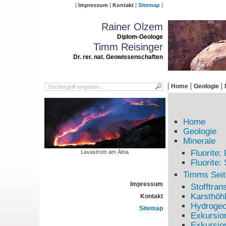
Impressum
Kontakt
Sitemap
Rainer Olzem
Diplom-Geologe
Timm Reisinger
Dr. rer. nat. Geowissenschaften
Home
Geologie
Home
Geologie
Minerale
Fluorite
Lavastrom am Ätna
Fluorite:
Timms Seit
Impressum
Stofftran
Karsthöh
Kontakt
Hydrogeo
Sitemap
Exkursio
Exkursio