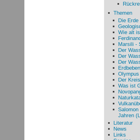
Rückrei
Themen
Die Erde 
Geologis
Wie alt i
Ferdinand
Marsili -
Der Wasse
Der Wass
Der Wasse
Erdbeben
Olympus 
Der Kreis
Was ist 
Novopangä
Naturkata
Vulkanüb
Salomon 
Jahren (
Literatur
News
Links