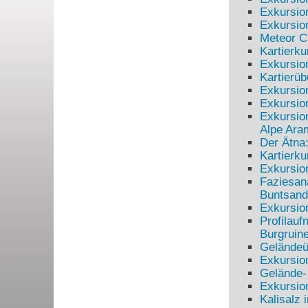
Exkursion
Exkursio
Meteor C
Kartierku
Exkursion
Kartierüb
Exkursio
Exkursio
Exkursion
Alpe Ara
Der Ätna:
Kartierk
Exkursio
Faziesana
Buntsand
Exkursio
Profilau
Burgruin
Geländeüb
Exkursion
Gelände-
Exkursio
Kalisalz