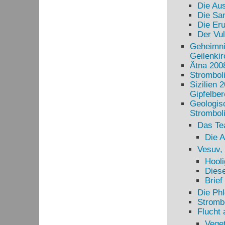
Die Au
Die Sa
Die Eru
Der Vul
Geheimni
Geilenki
Ätna 200
Stromboli
Sizilien 
Gipfelber
Geologisc
Stromboli
Das T
Die A
Vesuv,
Hooli
Diese
Brief
Die Phl
Strombo
Flucht 
Veget