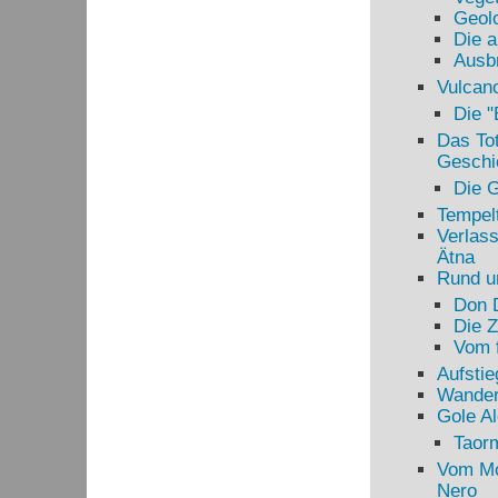
Geolo
Die a
Ausbr
Vulcano
Die 
Das Tot
Geschi
Die G
Tempelt
Verlass
Ätna
Rund u
Don 
Die 
Vom f
Aufstie
Wander
Gole Al
Taor
Vom Mo
Nero