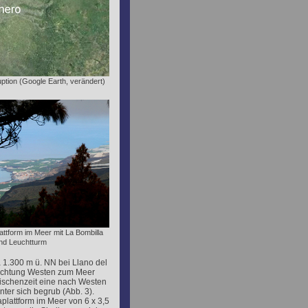
uption (Google Earth, verändert)
attform im Meer mit La Bombilla
nd Leuchtturm
a 1.300 m ü. NN bei Llano del
Richtung Westen zum Meer
wischenzeit eine nach Westen
nter sich begrub (Abb. 3).
aplattform im Meer von 6 x 3,5