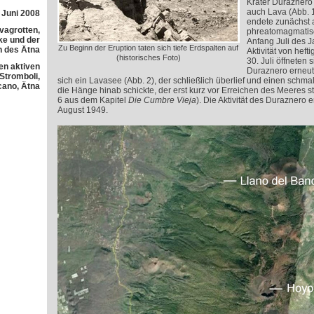
Krater Duraznero 
auch Lava (Abb. 
 Juni 2008
endete zunächst a
avagrotten,
phreatomagmatisc
e und der
Anfang Juli des J
Zu Beginn der Eruption taten sich tiefe Erdspalten auf
h des Ätna
Aktivität von hef
(historisches Foto)
30. Juli öffneten 
en aktiven
Duraznero erneut.
 Stromboli,
sich ein Lavasee (Abb. 2), der schließlich überlief und einen sch
cano, Ätna
die Hänge hinab schickte, der erst kurz vor Erreichen des Meeres s
6 aus dem Kapitel
Die Cumbre Vieja
). Die Aktivität des Duraznero 
August 1949.