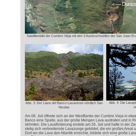
Satellitenbild der Cumbre Vieja mit den 3 Ausbruchstellen der San Juan-Er
Abb. 4: Die Lavapl
Abb. 3: Der Llano del Banco-Lavastrom nördlich San
u
Nicolas
Am 08. Juli öffnete sich an der Westflanke der Cumbre Vieja in etw
Banco eine Spalte, aus der große Mengen Lava austraten und in 
strömten. Die Lavaförderung endete am 26. Juli und hatte in der Z
stetig sich verbreiternde Lavazunge gebildet, die ein großes Areal u
Dort wo die Lava den Atlantik erreichte, bildete sich eine große Lav