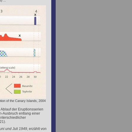
) ...
ution of the Canary Islands, 2004
Ablauf der Eruptionsserien
an-Ausbruch entlang einer
unterschiedlicher
21).
uni und Juli 1949
, erzählt von