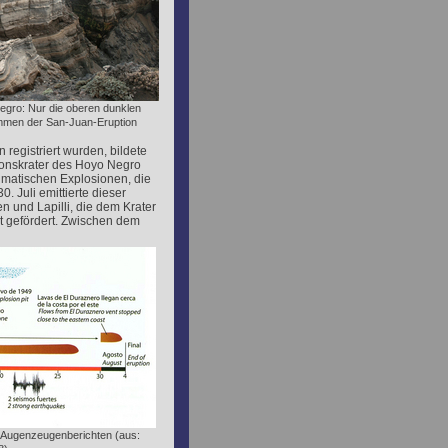
egro: Nur die oberen dunklen
men der San-Juan-Eruption
 registriert wurden, bildete
ionskrater des Hoyo Negro
agmatischen Explosionen, die
. Juli emittierte dieser
 und Lapilli, die dem Krater
 gefördert. Zwischen dem
h Augenzeugenberichten (aus: