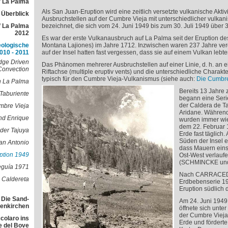
 La Palma
Als San Juan-Eruption wird eine zeitlich versetzte vulkanische Aktiv
r Überblick
Ausbruchstellen auf der Cumbre Vieja mit unterschiedlicher vulkani
f La Palma
bezeichnet, die sich vom 24. Juni 1949 bis zum 30. Juli 1949 über 
2012
Es war der erste Vulkanausbruch auf La Palma seit der Eruption de
eologische
Montana Lajiones) im Jahre 1712. Inzwischen waren 237 Jahre v
010 - 2011
auf der Insel hatten fast vergessen, dass sie auf einem Vulkan lebte
dge Driven
Das Phänomen mehrerer Ausbruchstellen auf einer Linie, d. h. an ei
Convection
Riftachse (multiple eruptiv vents) und die unterschiedliche Charakte
typisch für den Cumbre Vieja-Vulkanismus (siehe auch:
Die Cumbre
n La Palma
Bereits 13 Jahre 
Taburiente
begann eine Ser
der Caldera de Ta
mbre Vieja
Aridane. Während
nd Enrique
wurden immer wie
dem 22. Februar 1
der Tajuya
Erde fast täglich.
Süden der Insel e
an Antonio
dass Mauern eins
ption 1949
Ost-West verlauf
(SCHMINCKE und
eguía 1971
Nach CARRACEDO
 Caldereta
Erdbebenserie 19
Eruption südlich 
 Die Sand-
Am 24. Juni 1949
lenkirchen
öffnete sich unter
der Cumbre Vieja
colaro ins
Erde und fördert
e del Bove