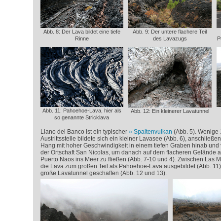
Abb. 8: Der Lava bildet eine tiefe
Abb. 9: Der untere flachere Teil
Rinne
des Lavazugs
P
Abb. 11: Pahoehoe-Lava, hier als
Abb. 12: Ein kleinerer Lavatunnel
so genannte Stricklava
Llano del Banco ist ein typischer
Spaltenvulkan
(Abb. 5). Wenige 
Austrittsstelle bildete sich ein kleiner Lavasee (Abb. 6), anschließe
Hang mit hoher Geschwindigkeit in einem tiefen Graben hinab und ve
der Ortschaft San Nicolas, um danach auf dem flacheren Gelände al
Puerto Naos ins Meer zu fließen (Abb. 7-10 und 4). Zwischen Las M
die Lava zum großen Teil als Pahoehoe-Lava ausgebildet (Abb. 11) 
große Lavatunnel geschaffen (Abb. 12 und 13).