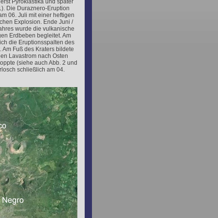
erst Pyroklastika und später
1). Die Duraznero-Eruption
m 06. Juli mit einer heftigen
hen Explosion. Ende Juni /
ahres wurde die vulkanische
tigen Erdbeben begleitet. Am
sich die Eruptionsspalten des
 Am Fuß des Kraters bildete
malen Lavastrom nach Osten
toppte (siehe auch Abb. 2 und
erlosch schließlich am 04.