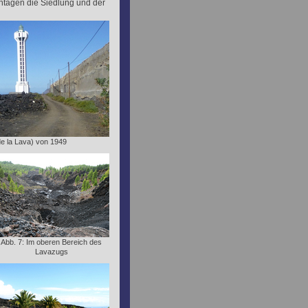
ntagen die Siedlung und der
de la Lava) von 1949
Abb. 7: Im oberen Bereich des
Lavazugs