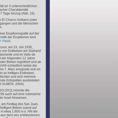
ität an 3 unterschiedlichen
scher Charakteristik
37 Tage hinzog (Abb. 16).
s El Charco-Vulkans (oder
ergangen und die Menschen
n.
ner Eruptionsspalte auf der
ristik der Eruptionen sind
 Vieja
).
zuvor, am 23. Juli 1936,
ie von Erdbeben am Südrand
buriente und im Valle de
 der folgenden 12 Jahre
der Beben registriert und ab
949 schließlich bebte die
 Am 7. März ereignete sich im
in so heftiges Erdbeben,
türzten und sich mehrere
ende Erdspalten ausbildeten
 SUMITA, 2004).
 (2011) könnte die
36 auch auf eine submarine
der Insel hinweisen.
, am Festtag des San Juan,
 heftigen Beben zuerst auf
 in etwa 1.800 m ü. NN die
e aus dem neu entstandenen