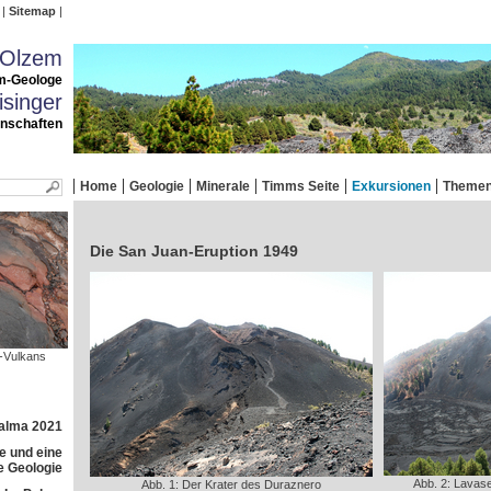
Sitemap
 Olzem
m-Geologe
singer
enschaften
Home
Geologie
Minerale
Timms Seite
Exkursionen
Theme
Die San Juan-Eruption 1949
o-Vulkans
Palma 2021
e und eine
e Geologie
Abb. 2: Lavas
Abb. 1: Der Krater des Duraznero