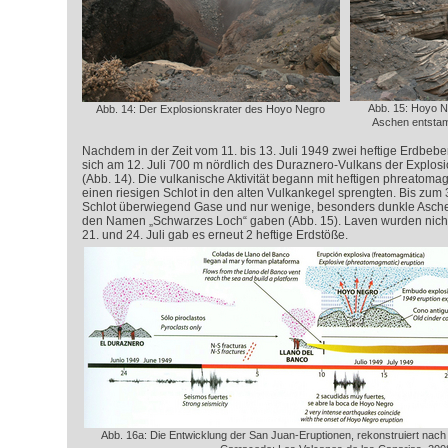
Abb. 15: Hoyo N
Abb. 14: Der Explosionskrater des Hoyo Negro
Aschen entstam
Nachdem in der Zeit vom 11. bis 13. Juli 1949 zwei heftige Erdbeben
sich am 12. Juli 700 m nördlich des Duraznero-Vulkans der Explos
(Abb. 14). Die vulkanische Aktivität begann mit heftigen phreatom
einen riesigen Schlot in den alten Vulkankegel sprengten. Bis zum 30
Schlot überwiegend Gase und nur wenige, besonders dunkle Aschen
den Namen „Schwarzes Loch“ gaben (Abb. 15). Laven wurden nicht
21. und 24. Juli gab es erneut 2 heftige Erdstöße.
Abb. 16a: Die Entwicklung der San Juan-Eruptionen, rekonstruiert nac