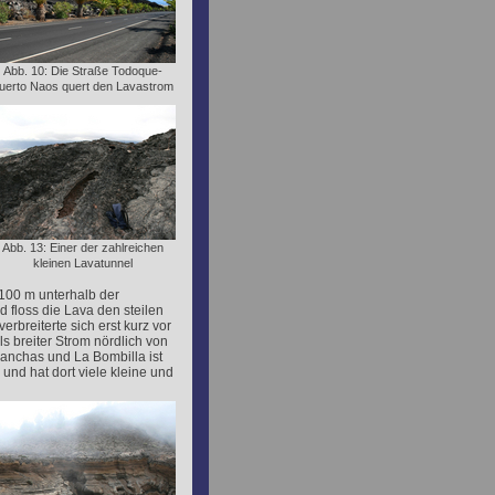
Abb. 10: Die Straße Todoque-
uerto Naos quert den Lavastrom
Abb. 13: Einer der zahlreichen
kleinen Lavatunnel
100 m unterhalb der
nd floss die Lava den steilen
rbreiterte sich erst kurz vor
s breiter Strom nördlich von
anchas und La Bombilla ist
und hat dort viele kleine und