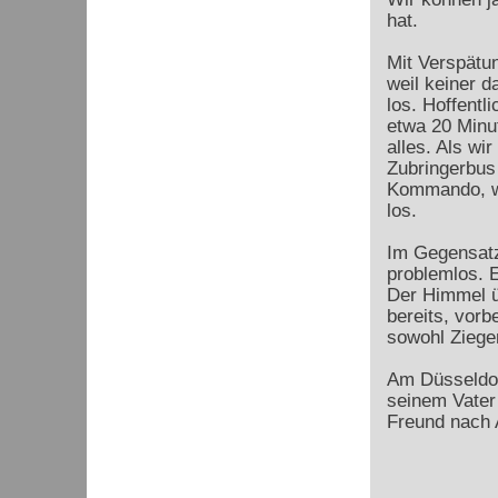
hat.
Mit Verspätun
weil keiner d
los. Hoffentl
etwa 20 Minu
alles. Als wi
Zubringerbus
Kommando, wi
los.
Im Gegensatz
problemlos. E
Der Himmel ü
bereits, vor
sowohl Ziege
Am Düsseldorf
seinem Vater
Freund nach 