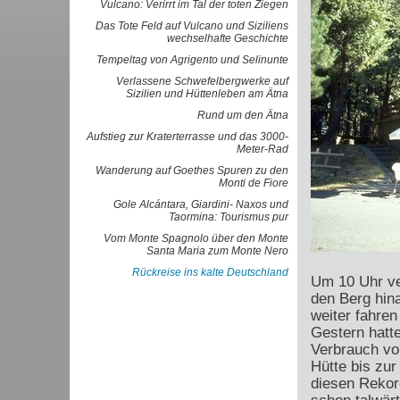
Vulcano: Verirrt im Tal der toten Ziegen
Das Tote Feld auf Vulcano und Siziliens
wechselhafte Geschichte
Tempeltag von Agrigento und Selinunte
Verlassene Schwefelbergwerke auf
Sizilien und Hüttenleben am Ätna
Rund um den Ätna
Aufstieg zur Kraterterrasse und das 3000-
Meter-Rad
Wanderung auf Goethes Spuren zu den
Monti de Fiore
Gole Alcántara, Giardini- Naxos und
Taormina: Tourismus pur
Vom Monte Spagnolo über den Monte
Santa Maria zum Monte Nero
Rückreise ins kalte Deutschland
Um 10 Uhr ve
den Berg hina
weiter fahre
Gestern hatte
Verbrauch von
Hütte bis zur
diesen Rekor