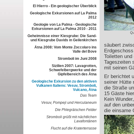
El Hierro - Ein geologischer Überblick
Geologische Exkursionen auf La Palma
2012
Geologie von La Palma - Geologische
Exkursionen auf La Palma 2010 - 2011
Qu
Geheimnisse einer Kiesgrube: Die Sand-
und Kiesgrube Davids in Geilenkirchen
säubert zwis
Ätna 2008: Vom Monte Zoccolaro ins
Erdgeschoss 
Valle del Bove
Toiletten und
Stromboli im Juni 2008
Tageszeiten s
Sizilien 2007: Lavagrotten,
mit seinen G
Schwefelbergwerke und der
Gipfelbereich des Ätna
Er berichtet 
Geologische Exkursion zu den aktiven
seiner Hütte 
Vulkanen Italiens: Vesuv, Stromboli,
die Straße un
Vulcano, Ätna
15 Gäste hier
Das Team
Kein Wunder, 
Vesuv, Pompeji und Herculaneum
auf den unbe
Die Phlegräischen Felder
die einsame G
Stromboli grüßt mit nächtlichen
Lavafontänen
Flucht auf die Kraterterrasse