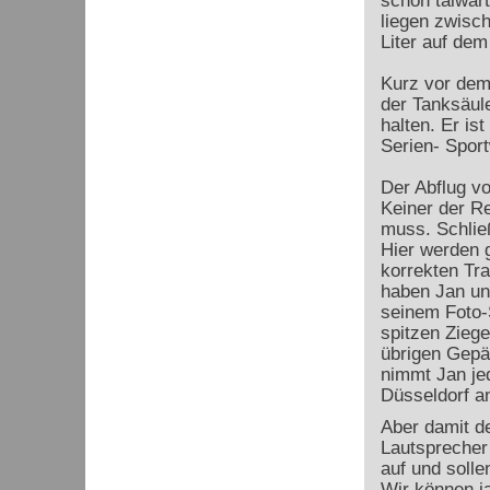
schon talwärt
liegen zwisch
Liter auf dem
Kurz vor dem 
der Tanksäule
halten. Er is
Serien- Sport
Der Abflug vo
Keiner der R
muss. Schlie
Hier werden g
korrekten Tra
haben Jan un
seinem Foto-
spitzen Zieg
übrigen Gepäc
nimmt Jan jed
Düsseldorf 
Aber damit de
Lautsprecher
auf und solle
Wir können ja