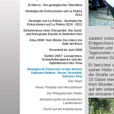
El Hierro - Ein geologischer Überblick
Geologische Exkursionen auf La Palma
2012
Geologie von La Palma - Geologische
Exkursionen auf La Palma 2010 - 2011
Qu
Geheimnisse einer Kiesgrube: Die Sand-
und Kiesgrube Davids in Geilenkirchen
säubert zwis
Ätna 2008: Vom Monte Zoccolaro ins
Erdgeschoss 
Valle del Bove
Toiletten und
Stromboli im Juni 2008
Tageszeiten s
Sizilien 2007: Lavagrotten,
mit seinen G
Schwefelbergwerke und der
Gipfelbereich des Ätna
Er berichtet 
Geologische Exkursion zu den aktiven
seiner Hütte 
Vulkanen Italiens: Vesuv, Stromboli,
die Straße un
Vulcano, Ätna
15 Gäste hier
Das Team
Kein Wunder, 
Vesuv, Pompeji und Herculaneum
auf den unbe
Die Phlegräischen Felder
die einsame G
Stromboli grüßt mit nächtlichen
Lavafontänen
Flucht auf die Kraterterrasse