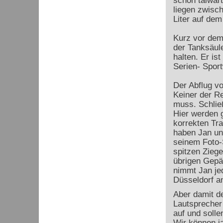
schon talwärt
liegen zwisch
Liter auf dem
Kurz vor dem 
der Tanksäule
halten. Er is
Serien- Sport
Der Abflug vo
Keiner der R
muss. Schlie
Hier werden g
korrekten Tra
haben Jan un
seinem Foto-
spitzen Zieg
übrigen Gepäc
nimmt Jan jed
Düsseldorf 
Aber damit de
Lautsprecher
auf und solle
Wir können ja