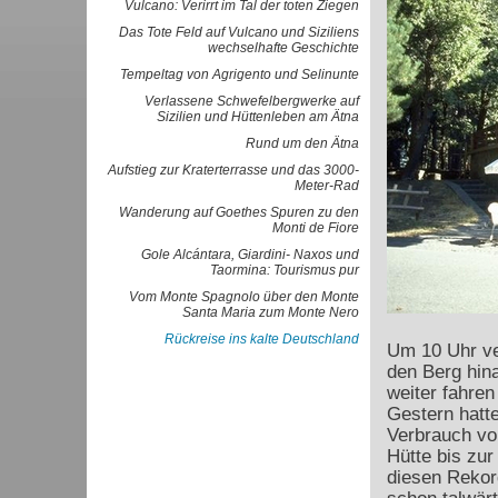
Vulcano: Verirrt im Tal der toten Ziegen
Das Tote Feld auf Vulcano und Siziliens
wechselhafte Geschichte
Tempeltag von Agrigento und Selinunte
Verlassene Schwefelbergwerke auf
Sizilien und Hüttenleben am Ätna
Rund um den Ätna
Aufstieg zur Kraterterrasse und das 3000-
Meter-Rad
Wanderung auf Goethes Spuren zu den
Monti de Fiore
Gole Alcántara, Giardini- Naxos und
Taormina: Tourismus pur
Vom Monte Spagnolo über den Monte
Santa Maria zum Monte Nero
Rückreise ins kalte Deutschland
Um 10 Uhr ve
den Berg hina
weiter fahre
Gestern hatte
Verbrauch von
Hütte bis zur
diesen Rekor