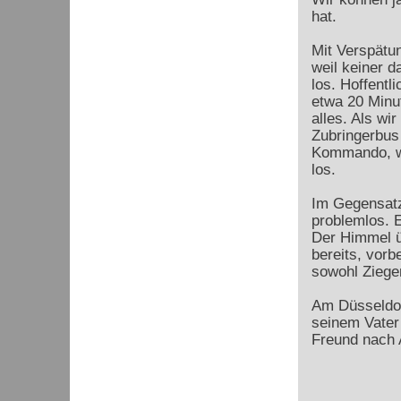
hat.
Mit Verspätun
weil keiner d
los. Hoffentl
etwa 20 Minu
alles. Als wi
Zubringerbus
Kommando, wi
los.
Im Gegensatz
problemlos. E
Der Himmel ü
bereits, vor
sowohl Ziege
Am Düsseldorf
seinem Vater
Freund nach 