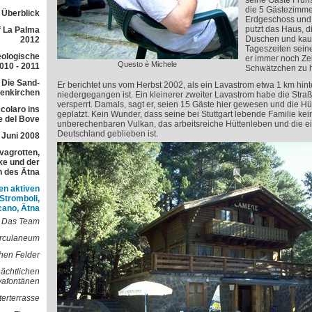
seine Gäste Früh
die 5 Gästezimmer
r Überblick
Erdgeschoss und 
putzt das Haus, d
f La Palma
Duschen und kauf
2012
Tageszeiten seine
eologische
er immer noch Zei
Questo è Michele
010 - 2011
Schwätzchen zu h
 Die Sand-
Er berichtet uns vom Herbst 2002, als ein Lavastrom etwa 1 km hint
lenkirchen
niedergegangen ist. Ein kleinerer zweiter Lavastrom habe die Straß
versperrt. Damals, sagt er, seien 15 Gäste hier gewesen und die Hü
colaro ins
geplatzt. Kein Wunder, dass seine bei Stuttgart lebende Familie ke
e del Bove
unberechenbaren Vulkan, das arbeitsreiche Hüttenleben und die e
Deutschland geblieben ist.
 Juni 2008
avagrotten,
e und der
h des Ätna
en aktiven
 Stromboli,
cano, Ätna
Das Team
erculaneum
hen Felder
nächtlichen
vafontänen
terterrasse