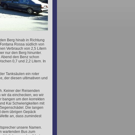
den Berg hinab in Richtung
 Fontana Rossa südlich von
nen Verbrauch von 2,5 Litern
mer nur den Berg hinunter.
rn Abend den Benz schon
wischen 0,7 und 2,2 Litern. In
der Tanksäulen ein roter
ige, der diesen ultimativen und
ch. Keiner der Reisenden
 wir da einchecken, wo wir
Wir bangen um den korrekten
und Kai Schwierigkeiten mit
 Ziegenschädel. Die langen
it dem übrigen Gepäck
 Wette an, dass zumindest
autsprecher unsere Namen.
den wartenden Bus zum