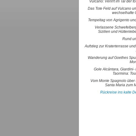
Vulcano: Verirrt im Tal der t
Das Tote Feld auf Vulcano un
wechselhafte 
Tempeltag von Agrigento und
Verlassene Schwefelber
Sizilien und Hüttenleb
Rund um
Aufstieg zur Kraterterrasse un
Wanderung auf Goethes Spu
Mon
Gole Alcántara, Giardini
Taormina: Tou
Vom Monte Spagnolo über
Santa Maria zum 
Rückreise ins kalte 