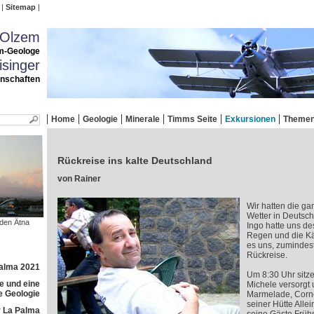
Sitemap
 Olzem
m-Geologe
singer
enschaften
Home
Geologie
Minerale
Timms Seite
Exkursionen
Theme
Rückreise ins kalte Deutschland
von Rainer
Wir hatten die ga
Wetter in Deutsch
 den Ätna
Ingo hatte uns de
Regen und die Käl
es uns, zumindest
Rückreise.
Palma 2021
Um 8:30 Uhr sitze
e und eine
Michele versorgt u
e Geologie
Marmelade, Cornet
seiner Hütte Allei
 La Palma