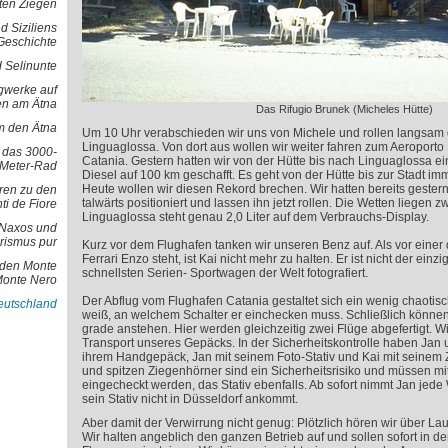
oten Ziegen
d Siziliens
Geschichte
 Selinunte
gwerke auf
en am Ätna
Das Rifugio Brunek (Micheles Hütte)
 den Ätna
Um 10 Uhr verabschieden wir uns von Michele und rollen langsam 
Linguaglossa. Von dort aus wollen wir weiter fahren zum Aeroporto
d das 3000-
Catania. Gestern hatten wir von der Hütte bis nach Linguaglossa ei
Meter-Rad
Diesel auf 100 km geschafft. Es geht von der Hütte bis zur Stadt im
Heute wollen wir diesen Rekord brechen. Wir hatten bereits geste
ren zu den
talwärts positioniert und lassen ihn jetzt rollen. Die Wetten liegen z
ti de Fiore
Linguaglossa steht genau 2,0 Liter auf dem Verbrauchs-Display.
- Naxos und
rismus pur
Kurz vor dem Flughafen tanken wir unseren Benz auf. Als vor einer 
Ferrari Enzo steht, ist Kai nicht mehr zu halten. Er ist nicht der einz
 den Monte
schnellsten Serien- Sportwagen der Welt fotografiert.
Monte Nero
Der Abflug vom Flughafen Catania gestaltet sich ein wenig chaotis
Deutschland
weiß, an welchem Schalter er einchecken muss. Schließlich können
grade anstehen. Hier werden gleichzeitig zwei Flüge abgefertigt. 
Transport unseres Gepäcks. In der Sicherheitskontrolle haben Jan 
ihrem Handgepäck, Jan mit seinem Foto-Stativ und Kai mit seinem
und spitzen Ziegenhörner sind ein Sicherheitsrisiko und müssen m
eingecheckt werden, das Stativ ebenfalls. Ab sofort nimmt Jan jede
sein Stativ nicht in Düsseldorf ankommt.
Aber damit der Verwirrung nicht genug: Plötzlich hören wir über L
Wir halten angeblich den ganzen Betrieb auf und sollen sofort in 