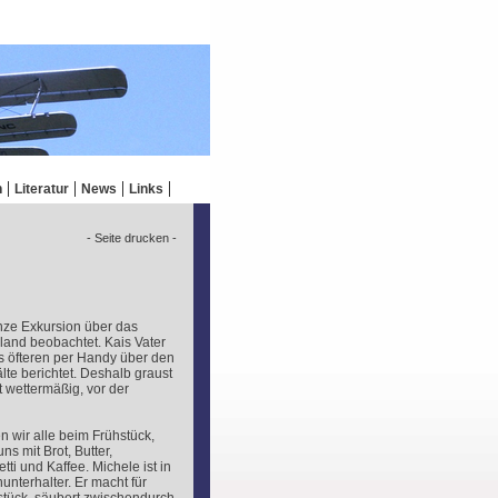
n
Literatur
News
Links
- Seite drucken -
nze Exkursion über das
land beobachtet. Kais Vater
s öfteren per Handy über den
te berichtet. Deshalb graust
 wettermäßig, vor der
n wir alle beim Frühstück,
ns mit Brot, Butter,
ti und Kaffee. Michele ist in
nunterhalter. Er macht für