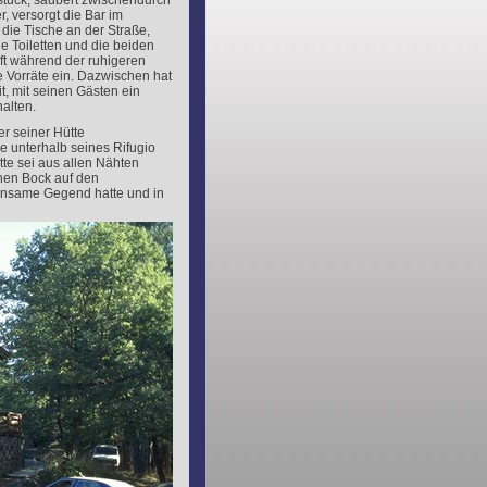
stück, säubert zwischendurch
, versorgt die Bar im
die Tische an der Straße,
ie Toiletten und die beiden
t während der ruhigeren
 Vorräte ein. Dazwischen hat
t, mit seinen Gästen ein
alten.
er seiner Hütte
e unterhalb seines Rifugio
tte sei aus allen Nähten
inen Bock auf den
insame Gegend hatte und in