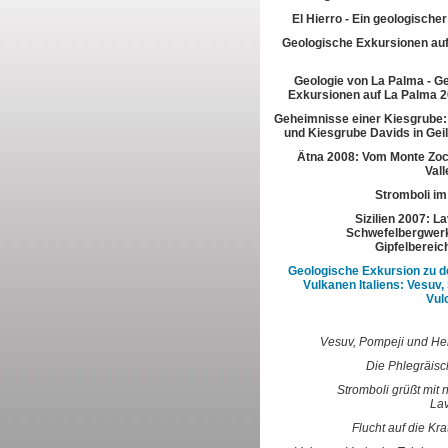
El Hierro - Ein geologische
Geologische Exkursionen au
Geologie von La Palma - G
Exkursionen auf La Palma 2
Geheimnisse einer Kiesgrube:
und Kiesgrube Davids in Gei
Ätna 2008: Vom Monte Zoc
Vall
Stromboli im
Sizilien 2007: L
Schwefelbergwerk
Gipfelbereic
Geologische Exkursion zu d
Vulkanen Italiens: Vesuv,
Vul
Vesuv, Pompeji und H
Die Phlegräisc
Stromboli grüßt mit 
La
Flucht auf die Kra