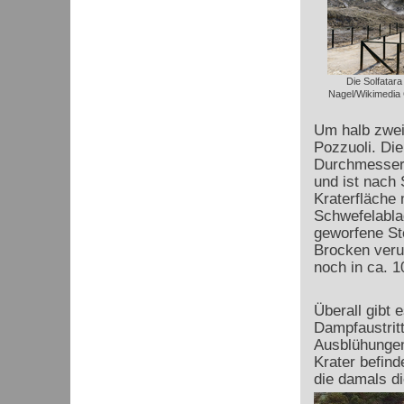
Die Solfatara
Nagel/Wikimedia
Um halb zwei 
Pozzuoli. Die
Durchmesser 
und ist nach
Kraterfläche
Schwefelabla
geworfene St
Brocken veru
noch in ca. 
Überall gibt
Dampfaustritt
Ausblühungen
Krater befind
die damals d