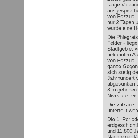
tätige Vulka
ausgesproche
von Pozzuoli
nur 2 Tagen 
wurde eine H
Die Phlegräis
Felder - lieg
Stadtgebiet v
bekannten Au
von Pozzuoli 
ganze Gegend 
sich stetig d
Jahrhundert 
abgesunken u
8 m gehoben.
Niveau erreic
Die vulkanisc
unterteilt wer
Die 1. Period
erdgeschicht
und 11.800 J
Nach einer l