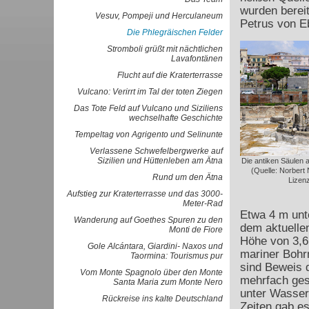
wurden bereit
Vesuv, Pompeji und Herculaneum
Petrus von Eb
Die Phlegräischen Felder
Stromboli grüßt mit nächtlichen
Lavafontänen
Flucht auf die Kraterterrasse
Vulcano: Verirrt im Tal der toten Ziegen
Das Tote Feld auf Vulcano und Siziliens
wechselhafte Geschichte
Tempeltag von Agrigento und Selinunte
Verlassene Schwefelbergwerke auf
Sizilien und Hüttenleben am Ätna
Die antiken Säulen 
(Quelle: Norber
Rund um den Ätna
Lizen
Aufstieg zur Kraterterrasse und das 3000-
Meter-Rad
Etwa 4 m unt
Wanderung auf Goethes Spuren zu den
dem aktuellen
Monti de Fiore
Höhe von 3,6
Gole Alcántara, Giardini- Naxos und
mariner Bohr
Taormina: Tourismus pur
sind Beweis d
Vom Monte Spagnolo über den Monte
mehrfach ges
Santa Maria zum Monte Nero
unter Wasser
Rückreise ins kalte Deutschland
Zeiten gab es