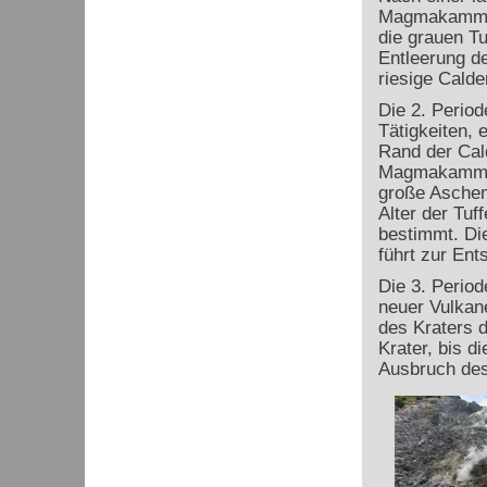
Magmakammer 
die grauen T
Entleerung d
riesige Cald
Die 2. Period
Tätigkeiten, 
Rand der Cald
Magmakammer 
große Aschem
Alter der Tuf
bestimmt. Di
führt zur Ent
Die 3. Period
neuer Vulkane
des Kraters d
Krater, bis d
Ausbruch des