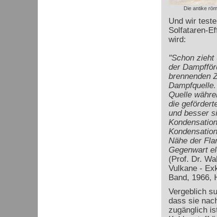
Die antike rö
Und wir test
Solfataren-Ef
wird:
"Schon zieht 
der Dampfför
brennenden Z
Dampfquelle. 
Quelle währe
die geförder
und besser si
Kondensation 
Kondensation
Nähe der Flam
Gegenwart ele
(Prof. Dr. Wa
Vulkane - Exk
Band, 1966, H
Vergeblich su
dass sie nac
zugänglich is