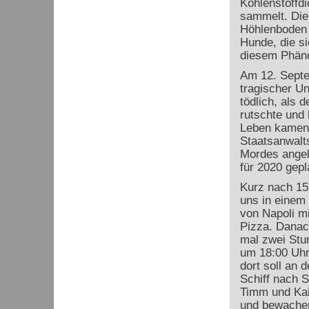
Kohlenstoffd
sammelt. Die
Höhlenboden v
Hunde, die s
diesem Phäno
Am 12. Septem
tragischer Un
tödlich, als 
rutschte und 
Leben kamen.
Staatsanwalts
Mordes angekl
für 2020 gepl
Kurz nach 15
uns in einem
von Napoli mi
Pizza. Danac
mal zwei Stu
um 18:00 Uhr
dort soll an 
Schiff nach S
Timm und Kai
und bewache