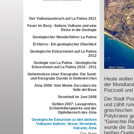
Der Vulkanausbruch auf La Palma 2021
Feuer im Berg - Italiens Vulkane und eine
Reise in die Geologie
Geologischer Wanderführer La Palma
El Hierro - Ein geologischer Überblick
Geologische Exkursionen auf La Palma
2012
Geologie von La Palma - Geologische
Exkursionen auf La Palma 2010 - 2011
Geheimnisse einer Kiesgrube: Die Sand-
Heute wollen
und Kiesgrube Davids in Geilenkirchen
der Mondland
Ätna 2008: Vom Monte Zoccolaro ins
Pozzuoli und 
Valle del Bove
Stromboli im Juni 2008
Die Stadt Poz
und zählt run
Sizilien 2007: Lavagrotten,
Schwefelbergwerke und der
griechischen
Gipfelbereich des Ätna
Polykrates g
Geologische Exkursion zu den aktiven
"Gerechte Reg
Vulkanen Italiens: Vesuv, Stromboli,
wurde die St
Vulcano, Ätna
heißen Quelle
Das Team