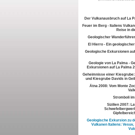
Der Vulkanausbruch auf La 
Feuer im Berg - Italiens Vulkan
Reise in di
Geologischer Wanderführer
El Hierro - Ein geologische
Geologische Exkursionen au
Geologie von La Palma - G
Exkursionen auf La Palma 2
Geheimnisse einer Kiesgrube:
und Kiesgrube Davids in Gei
Ätna 2008: Vom Monte Zoc
Vall
Stromboli im
Sizilien 2007: L
Schwefelbergwerk
Gipfelbereic
Geologische Exkursion zu d
Vulkanen Italiens: Vesuv,
Vul