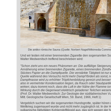
Die antike römische Sauna (Quelle: Norbert Nagel/Wikimedia Commo
Und wir testen mit einer brennenden Zigarette den sogenannten Solf
Walter Medwenitsch treffend beschrieben wird:
"Schon zieht uns ein neues Phänomen an: Die auffällige Steigerun
Annäherung einer brennenden Zigarette, eines brennenden Zündh
Stückes Papier an die Dampfquelle. Die verstärkte Tätigkeit ist nur 
Quelle während des Versuchs nicht mehr Dampf fördert als sonst, nu
Dampfmasse wird zu erhöhter Tröpfchenbildung gereizt und besser 
also in vermehrter Kondensation liegen, da Rauch oder Staubparti
wirken; dazu kommt noch, dass die Luft in der Nähe der Flamme ioni
Wirkung durch die Gegenwart elektrisch geladener Teilchen wesentli
(Prof. Dr. Walter Medwenitsch: Zur Geologie der süditalienischen Vu
Mitt. Geologische Gesellschaft Wien, 59. Band, 1966, Heft 1)
Vergeblich suchen wir die sogenannten Hundsgrotte, später hören w
Weltkrieg zugemauert wurde und nicht mehr zugänglich ist. In der Hu
vulkanische Aktivitäten Kohlenstoffdioxid aus, das sich wegen der