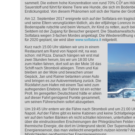
sammelt. Die extrem hohe Konzentration von rund 70% CO² am Hö
Sauerstoff und führt für kleine Tiere wie Hunde, die sich im Bodenb
Erstickungstod. Von diesem Phänomen soll sich der Name der Grott
Am 12. September 2017 ereignete sich auf der Solfatara ein tragisch
und seine Eltern verunglückten tödlich, als der elfjährige Lorenzo i
Bodenspalte rutschte und beim Versuch, ihr Kind zu retten, auch b
Seitdem ist der Zugang für Besucher gesperrt. Die Staatsanwaltscha
Solfatara wegen 3-fachen Mordes angeklagt. Die Wiedereröffnung de
für 2020 geplant, sie wird über
www.solfatara.it
mitgeteilt.
Kurz nach 15:00 Uhr stärken wir uns in einem
Restaurant am Rand von Napoli mit, na was
schon: mit Pizza. Danach hängen wir erst mal
zwei Stunden herum, bis wir um 18:00 Uhr
zum Hafen fahren, dort soll an der Mole 16 das
Schiff nach Stromboli ablegen. Timm und Kai
bleiben an der Mole und bewachen unser
Gepäck, Jan und Rainer betanken unser Auto
und bringen es zur Autovermietung zurück. Die
Rückfahrt zum Hafen mit einem Taxi wird zum
aufregenden Erlebnis, der Fahrer ist ein echter
Profi. Im geregelten Deutschland hätte er allein
auf dieser Fahrt genügend Punkte gesammelt,
Au
um seinen Führerschein sofort abzugeben.
Um 19:45 Uhr entern wir die Fähre nach Stromboli und um 21:00 U
Napoli. Auf der Fähre gibt es keine Kabinen und keine Schlafgeleg
wir auf den harten Bänken eh nicht schlafen könnnen, unterhalten w
über die eindrucksvollen Erscheinungen der Phlegräischen Felder 
thermische Energie, die dort im Untergrund steckt. Der Supervulkan 
Energiereservoir, das man vielleicht energetisch nutzen könnte? Als
Möglichkeiten geothermischer Energiegewinnung.