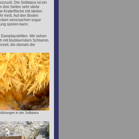
zuoli. Die Solfatara ist ein
 drei Seiten sehr steile
 Kraterfläche mit steilen
hr heiß. Auf den Boden
ocken verursachen sogar
ung spüren kann.
 Dampfaustritten. Wir sehen
och mit blubberndem Schlamm.
rzeit, die damals die
lühungen in der Solfatara