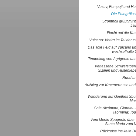
Vesuv, Pompeji und H
Die Phlegräisc
Stromboli grüßt mit 
La
Flucht auf die Kra
Vulcano: Verirrt im Tal der t
Das Tote Feld auf Vulcano un
wechselhafte 
Tempeltag von Agrigento und
Verlassene Schwefelber
Sizilien und Hüttenleb
Rund um
Aufstieg zur Kraterterrasse un
Wanderung auf Goethes Spu
Mon
Gole Alcántara, Giardini
Taormina: Tou
Vom Monte Spagnolo über
Santa Maria zum 
Rückreise ins kalte 