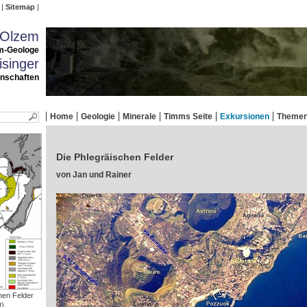
Sitemap
 Olzem
m-Geologe
singer
enschaften
Home
Geologie
Minerale
Timms Seite
Exkursionen
Theme
Die Phlegräischen Felder
von Jan und Rainer
hen Felder
t)