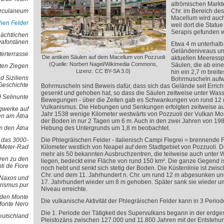
altrömischen Markt
erculaneum
Chr. im Bereich de
Macellum wird auc
hen Felder
weil dort die Statue
Serapis gefunden 
nächtlichen
vafontänen
Etwa 4 m unterhalb
Geländeniveaus un
terterrasse
Die antiken Säulen auf dem Macellum von Pozzuoli
aktuellen Meeresspi
(Quelle: Norbert Nagel/Wikimedia Commons,
Säulen, die ab ein
oten Ziegen
Lizenz: CC BY-SA 3.0)
hin ein 2,7 m brei
d Siziliens
Bohrmuscheln aufw
Geschichte
Bohrmuscheln sind Beweis dafür, dass sich das Gelände seit Erric
gesenkt und gehoben hat, so dass die Säulen zeitweise unter Wass
 Selinunte
Bewegungen - über die Zeiten gab es Schwankungen von rund 12 m - 
Vulkanismus. Die Hebungen und Senkungen erfolgten zeitweise au
gwerke auf
Jahr 1538 wenige Kilometer westwärts von Pozzuoli der Vulkan Mo
en am Ätna
der Boden in nur 2 Tagen um 6 m. Auch in den zwei Jahren von 19
 den Ätna
Hebung des Untergrunds um 1,8 m beobachtet.
d das 3000-
Die Phlegräischen Felder - italienisch Campi Flegrei = brennende F
Meter-Rad
Kilometer westlich von Neapel auf dem Stadtgebiet von Pozzuoli. D
mehr als 50 bekannten Ausbruchzentren, die teilweise auch unter W
ren zu den
liegen, bedeckt eine Fläche von rund 150 km². Die ganze Gegend ist
ti de Fiore
noch hebt und senkt sich stetig der Boden. Die Küstenlinie ist zwis
Chr. und dem 11. Jahrhundert n. Chr. um rund 12 m abgesunken un
- Naxos und
17. Jahrhundert wieder um 8 m gehoben. Später sank sie wieder um
rismus pur
Niveau erreichte.
 den Monte
Die vulkanische Aktivität der Phlegräischen Felder kann in 3 Period
Monte Nero
Die 1. Periode der Tätigkeit des Supervulkans begann in der erdge
Deutschland
Pleistozäns zwischen 127.000 und 11.800 Jahren mit der Entstehu