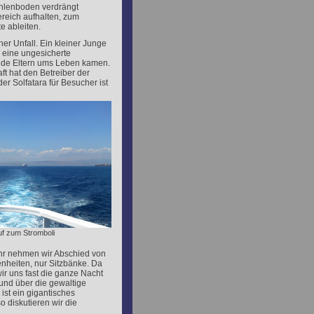
hlenboden verdrängt
ereich aufhalten, zum
e ableiten.
er Unfall. Ein kleiner Junge
n eine ungesicherte
eide Eltern ums Leben kamen.
ft hat den Betreiber der
r Solfatara für Besucher ist
f zum Stromboli
hr nehmen wir Abschied von
enheiten, nur Sitzbänke. Da
ir uns fast die ganze Nacht
und über die gewaltige
ist ein gigantisches
o diskutieren wir die