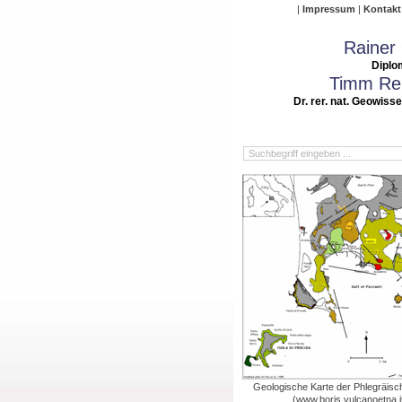
Impressum
Kontakt
Rainer
Diplo
Timm Rei
Dr. rer. nat. Geowiss
Geologische Karte der Phlegräisc
(www.boris.vulcanoetna.i