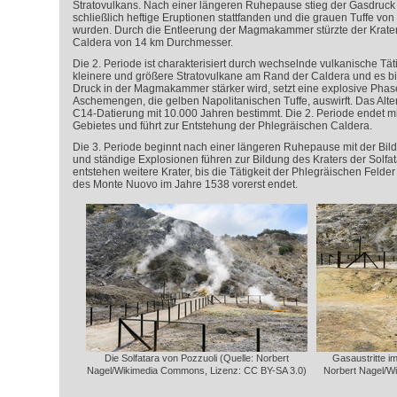
Stratovulkans. Nach einer längeren Ruhepause stieg der Gasdruc
schließlich heftige Eruptionen stattfanden und die grauen Tuffe v
wurden. Durch die Entleerung der Magmakammer stürzte der Krater 
Caldera von 14 km Durchmesser.
Die 2. Periode ist charakterisiert durch wechselnde vulkanische Tät
kleinere und größere Stratovulkane am Rand der Caldera und es bil
Druck in der Magmakammer stärker wird, setzt eine explosive Phase
Aschemengen, die gelben Napolitanischen Tuffe, auswirft. Das Alte
C14-Datierung mit 10.000 Jahren bestimmt. Die 2. Periode endet m
Gebietes und führt zur Entstehung der Phlegräischen Caldera.
Die 3. Periode beginnt nach einer längeren Ruhepause mit der Bild
und ständige Explosionen führen zur Bildung des Kraters der Solfata
entstehen weitere Krater, bis die Tätigkeit der Phlegräischen Felde
des Monte Nuovo im Jahre 1538 vorerst endet.
Die Solfatara von Pozzuoli (Quelle: Norbert
Gasaustritte im
Nagel/Wikimedia Commons, Lizenz: CC BY-SA 3.0)
Norbert Nagel/W