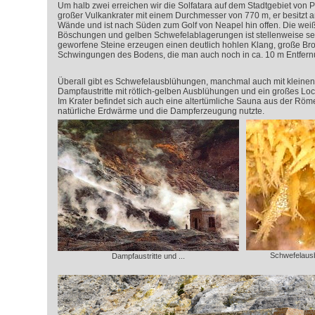
Um halb zwei erreichen wir die Solfatara auf dem Stadtgebiet von Poz
großer Vulkankrater mit einem Durchmesser von 770 m, er besitzt an
Wände und ist nach Süden zum Golf von Neapel hin offen. Die weiße
Böschungen und gelben Schwefelablagerungen ist stellenweise se
geworfene Steine erzeugen einen deutlich hohlen Klang, große Br
Schwingungen des Bodens, die man auch noch in ca. 10 m Entfern
Überall gibt es Schwefelausblühungen, manchmal auch mit kleinen
Dampfaustritte mit rötlich-gelben Ausblühungen und ein großes L
Im Krater befindet sich auch eine altertümliche Sauna aus der Röme
natürliche Erdwärme und die Dampferzeugung nutzte.
Schwefelausb
Dampfaustritte und ...