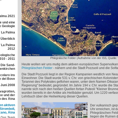
Palma 2021
e und eine
e Geologie
 La Palma
r Überblick
f La Palma
2012
eologische
Phlegräische Felder (Aufnahme von der ISS, Quelle: 
010 - 2011
Heute wollen wir uns mutig dem aktiven europäischen Supervulkan
 Die Sand-
Phlegräischen Felder
- nähern und die Stadt Pozzuoli und die Solfa
lenkirchen
Die Stadt Pozzuoli liegt in der Region Kampanien westlich von Nea
colaro ins
Einwohner. Die Stadt wurde 531 v. Chr. von griechischen Koloniste
e del Bove
Tyrannei des Polykrates geflohen waren, unter dem Namen Dikaiar
 Juni 2008
Regierung" bedeutet, gegründet. Im Jahre 194 v. Chr. wurde die St
nannte sich nach den heißen Quellen fortan Puteoli "Kleiner Brunn
avagrotten,
wurden bereits in der Antike als Heilbäder genutzt. Um 1220 verfas
e und der
Lehrbuch über die Heilwirkung dieser Quellen.
h des Ätna
en aktiven
Der vulkanisch gepr
 Stromboli,
Uhr erreichen, ist 
cano, Ätna
Phlegräischen Felder
liegen die Ruinen 
Das Team