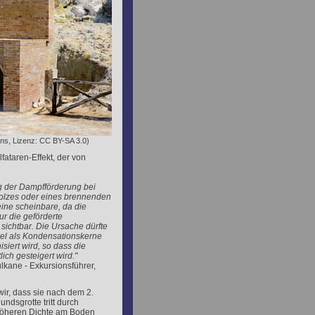
ns, Lizenz: CC BY-SA 3.0)
ataren-Effekt, der von
g der Dampfförderung bei
olzes oder eines brennenden
eine scheinbare, da die
r die geförderte
sichtbar. Die Ursache dürfte
kel als Kondensationskerne
siert wird, so dass die
ch gesteigert wird."
lkane - Exkursionsführer,
ir, dass sie nach dem 2.
ndsgrotte tritt durch
 höheren Dichte am Boden