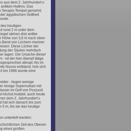
es aus dem 2. Jahrhundert v.
s antiken Hafens. Das
h Serapis-Tempel genannt,
 der ägyptischen Gottheit
wurde.
 des heutigen
d rund 2 m unter dem
egel stehen drei antike
er Höhe von 3,6 m nach oben
tes Band von Löchern mariner
eisen. Diese Löcher der
htung der Säulen mehrfach
er lagen. Die Ursache dieser
ist der hier überall tätige
sgesprochen abrupt: Als im
nte Nuovo entstand, hob sich
84 bis 1986 wurde eine
elder - liegen wenige
er riesige Supervulkan mit
asser im Golf von Pozzuoli
 höchst instabil, auch heute
chen dem 2. Jahrhundert v.
d hat sich danach bis zum
 5 m, bis sie das heutige
en unterteilt werden:
schichtlichen Zeit des Oberen
ng eines großen