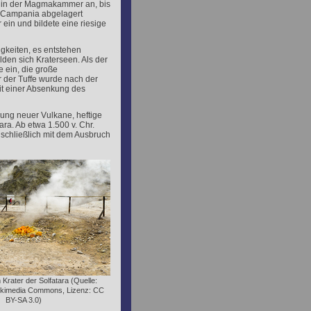
k in der Magmakammer an, bis
on Campania abgelagert
ein und bildete eine riesige
igkeiten, es entstehen
den sich Kraterseen. Als der
 ein, die große
r der Tuffe wurde nach der
it einer Absenkung des
ung neuer Vulkane, heftige
ra. Ab etwa 1.500 v. Chr.
r schließlich mit dem Ausbruch
 Krater der Solfatara (Quelle:
ikimedia Commons, Lizenz: CC
BY-SA 3.0)