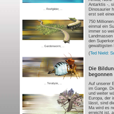
Antarktis -, 
Dinosaurier 
... Reefglider, ...
erst seit ein
750 Millione
einmal ein Su
immer so weit
Landmassen d
den Superkon
gewaltigsten 
... Gardenworm, ...
(
Ted Nield: S
Die Bildun
begonnen
Auf unserer E
... Terabyte, ...
im Gange. Die
und weiter w
Europa, der 
lässt, sind 
Ma wird es no
erreicht ist,