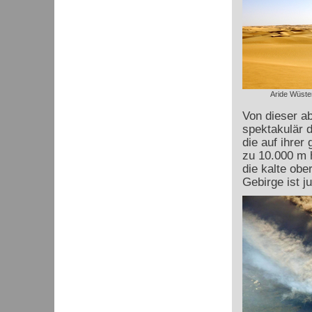
Aride Wüsten
Von dieser a
spektakulär 
die auf ihrer
zu 10.000 m h
die kalte ob
Gebirge ist j