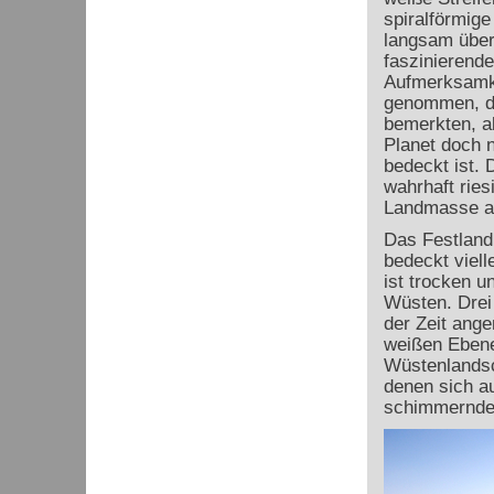
spiralförmig
langsam über
faszinierende
Aufmerksamke
genommen, da
bemerkten, a
Planet doch n
bedeckt ist. D
wahrhaft ri
Landmasse a
Das Festland 
bedeckt viell
ist trocken u
Wüsten. Drei
der Zeit ang
weißen Ebene
Wüstenlandsc
denen sich au
schimmernden