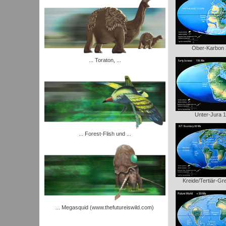
Ober-Karbon
... Toraton, ...
Unter-Jura 
... Forest-Flish und ...
Kreide/Tertiär-G
... Megasquid (www.thefutureiswild.com)