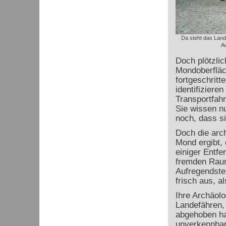
Da steht das Land
Au
Doch plötzlic
Mondoberfläc
fortgeschritt
identifiziere
Transportfah
Sie wissen n
noch, dass s
Doch die arc
Mond ergibt, 
einiger Entfe
fremden Raum
Aufregendste
frisch aus, a
Ihre Archäol
Landefähren,
abgehoben ha
unverkennbar