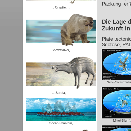
Packung“ erf
... Cryptile, ...
Die Lage d
Zukunft in
Plate tectoni
Scotese, PA
... Snowstalker, ...
Neo-Proterozoi
... Scrofa, ...
Mittel-Silur 
... Ocean Phantom, ...