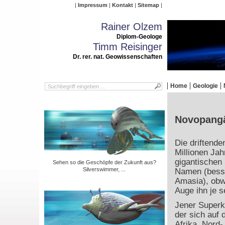
Impressum
Kontakt
Sitemap
Rainer Olzem
Diplom-Geologe
Timm Reisinger
Dr. rer. nat. Geowissenschaften
Home
Geologie
Novopangäa
Die driftende
Millionen Ja
gigantischen 
Sehen so die Geschöpfe der Zukunft aus?
Silverswimmer, ...
Namen (besse
Amasia), obw
Auge ihn je s
Jener Superko
der sich auf 
Afrika, Nord-