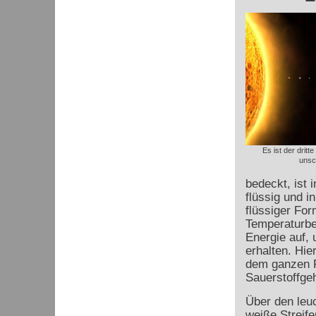
Es ist der dritt
unsc
bedeckt, ist 
flüssig und i
flüssiger Fo
Temperaturber
Energie auf,
erhalten. Hi
dem ganzen P
Sauerstoffgeh
Über den leu
weiße Streif