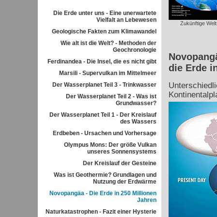
Die Erde unter uns - Eine unerwartete
Vielfalt an Lebewesen
Zukünftige Welt
Geologische Fakten zum Klimawandel
Wie alt ist die Welt? - Methoden der
Geochronologie
Novopangä
Ferdinandea - Die Insel, die es nicht gibt
die Erde i
Marsili - Supervulkan im Mittelmeer
Unterschiedli
Der Wasserplanet Teil 3 - Trinkwasser
Kontinentalpl
Der Wasserplanet Teil 2 - Was ist
Grundwasser?
Der Wasserplanet Teil 1 - Der Kreislauf
des Wassers
Erdbeben - Ursachen und Vorhersage
Olympus Mons: Der größe Vulkan
unseres Sonnensystems
Der Kreislauf der Gesteine
Was ist Geothermie? Grundlagen und
Nutzung der Erdwärme
Novopangäa - Die Erde in 250 Millionen
Jahren
Naturkatastrophen - Fazit einer Hysterie