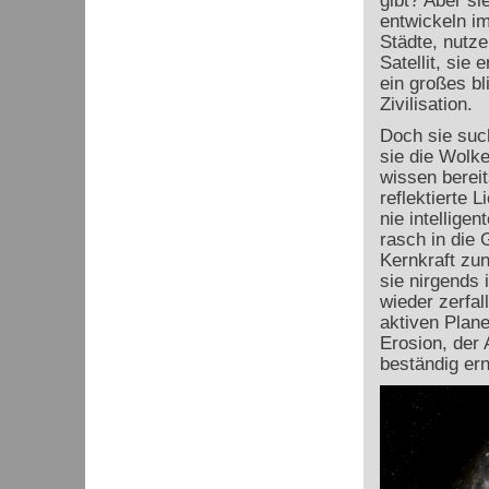
gibt? Aber si
entwickeln i
Städte, nutze
Satellit, sie
ein großes bl
Zivilisation.
Doch sie such
sie die Wolke
wissen bereit
reflektierte 
nie intellige
rasch in die
Kernkraft zu
sie nirgends 
wieder zerfa
aktiven Plan
Erosion, der 
beständig ern