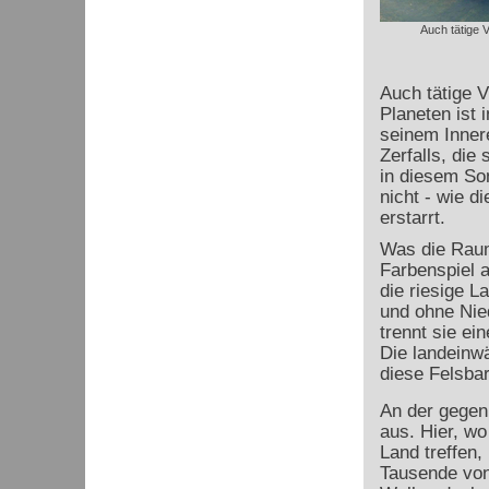
Auch tätige V
Auch tätige V
Planeten ist 
seinem Innere
Zerfalls, die
in diesem So
nicht - wie d
erstarrt.
Was die Raumf
Farbenspiel a
die riesige L
und ohne Nie
trennt sie ei
Die landeinw
diese Felsbar
An der gegen
aus. Hier, w
Land treffen,
Tausende von