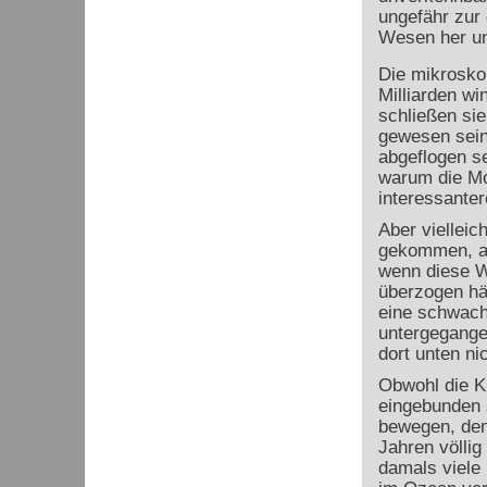
ungefähr zur
Wesen her un
Die mikrosko
Milliarden wi
schließen sie
gewesen sein
abgeflogen se
warum die Mo
interessanter
Aber viellei
gekommen, au
wenn diese W
überzogen hä
eine schwach
untergegange
dort unten ni
Obwohl die Kr
eingebunden s
bewegen, den
Jahren völli
damals viele 