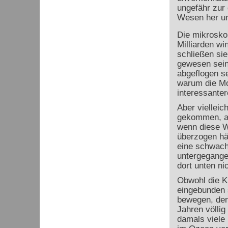
ungefähr zur
Wesen her un
Die mikrosko
Milliarden wi
schließen sie
gewesen sein
abgeflogen se
warum die Mo
interessanter
Aber viellei
gekommen, au
wenn diese W
überzogen hä
eine schwach
untergegange
dort unten ni
Obwohl die Kr
eingebunden s
bewegen, den
Jahren völli
damals viele 