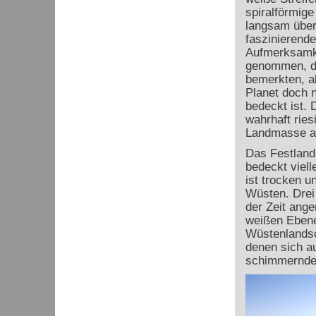
spiralförmig
langsam über
faszinierende
Aufmerksamke
genommen, da
bemerkten, a
Planet doch n
bedeckt ist. D
wahrhaft ri
Landmasse a
Das Festland 
bedeckt viell
ist trocken u
Wüsten. Drei
der Zeit ang
weißen Ebene
Wüstenlandsc
denen sich au
schimmernden