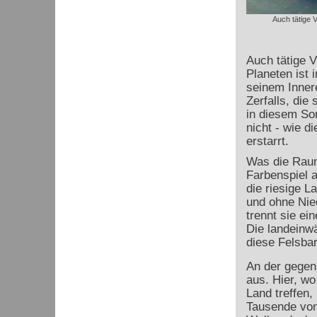
Auch tätige V
Auch tätige V
Planeten ist 
seinem Innere
Zerfalls, die
in diesem So
nicht - wie d
erstarrt.
Was die Raumf
Farbenspiel a
die riesige L
und ohne Nie
trennt sie ei
Die landeinw
diese Felsbar
An der gegen
aus. Hier, w
Land treffen,
Tausende von