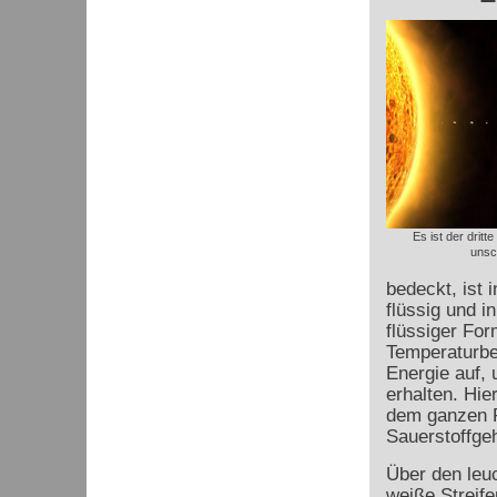
Es ist der dritt
unsc
bedeckt, ist 
flüssig und i
flüssiger Fo
Temperaturber
Energie auf,
erhalten. Hi
dem ganzen P
Sauerstoffgeh
Über den leu
weiße Streif