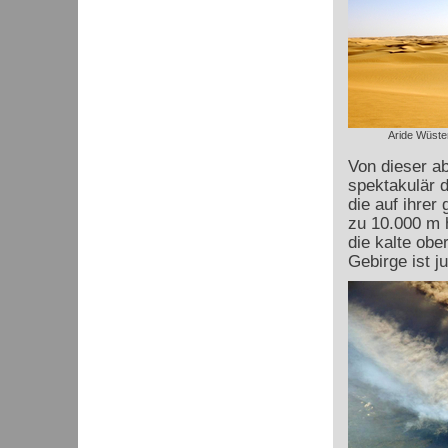
Aride Wüsten
Von dieser a
spektakulär 
die auf ihrer
zu 10.000 m h
die kalte ob
Gebirge ist j