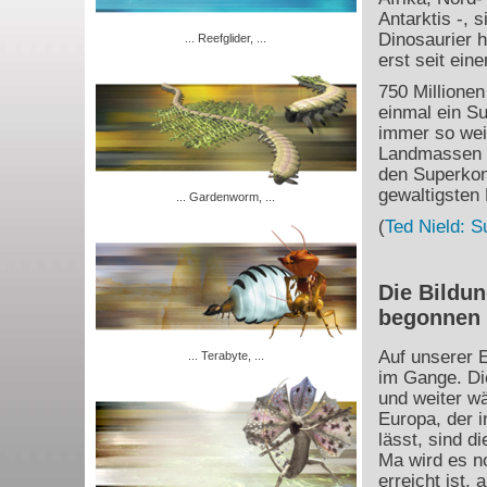
Antarktis -, 
Dinosaurier 
... Reefglider, ...
erst seit ein
750 Millione
einmal ein Su
immer so weit
Landmassen d
den Superkon
gewaltigsten 
... Gardenworm, ...
(
Ted Nield: S
Die Bildun
begonnen
Auf unserer E
... Terabyte, ...
im Gange. Die
und weiter w
Europa, der 
lässt, sind 
Ma wird es no
erreicht ist,