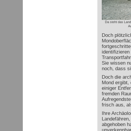
Da steht das Land
Au
Doch plötzlic
Mondoberfläc
fortgeschritt
identifiziere
Transportfah
Sie wissen n
noch, dass s
Doch die arc
Mond ergibt, 
einiger Entfe
fremden Raum
Aufregendste
frisch aus, a
Ihre Archäol
Landefähren,
abgehoben ha
unverkennbar