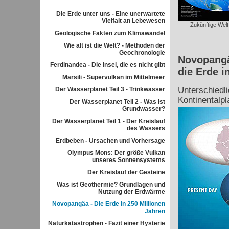
Die Erde unter uns - Eine unerwartete
Vielfalt an Lebewesen
Zukünftige Welt
Geologische Fakten zum Klimawandel
Wie alt ist die Welt? - Methoden der
Geochronologie
Novopangä
Ferdinandea - Die Insel, die es nicht gibt
die Erde i
Marsili - Supervulkan im Mittelmeer
Unterschiedli
Der Wasserplanet Teil 3 - Trinkwasser
Kontinentalpl
Der Wasserplanet Teil 2 - Was ist
Grundwasser?
Der Wasserplanet Teil 1 - Der Kreislauf
des Wassers
Erdbeben - Ursachen und Vorhersage
Olympus Mons: Der größe Vulkan
unseres Sonnensystems
Der Kreislauf der Gesteine
Was ist Geothermie? Grundlagen und
Nutzung der Erdwärme
Novopangäa - Die Erde in 250 Millionen
Jahren
Naturkatastrophen - Fazit einer Hysterie