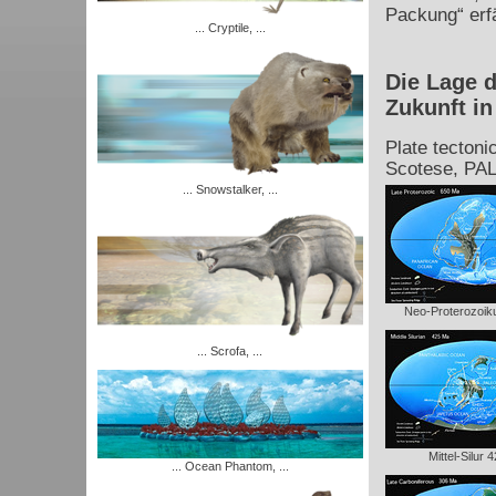
Packung“ erf
... Cryptile, ...
Die Lage d
Zukunft in
Plate tectoni
Scotese, PA
... Snowstalker, ...
Neo-Proterozoi
... Scrofa, ...
Mittel-Silur 
... Ocean Phantom, ...