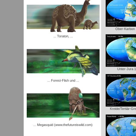
Ober-Karbon
... Toraton, ...
Unter-Jura 
... Forest-Flish und ...
Kreide/Tertiär-G
... Megasquid (www.thefutureiswild.com)