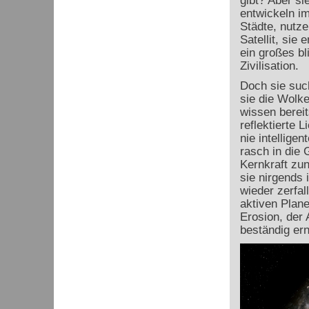
gibt? Aber si
entwickeln i
Städte, nutze
Satellit, sie
ein großes bl
Zivilisation.
Doch sie such
sie die Wolke
wissen bereit
reflektierte 
nie intellige
rasch in die
Kernkraft zu
sie nirgends 
wieder zerfa
aktiven Plan
Erosion, der 
beständig ern