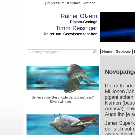
Impressum
Kontakt
Sitemap
Rainer Olzem
Diplom-Geologe
Timm Reisinger
Dr. rer. nat. Geowissenschaften
Home
Geologie
Novopangäa
Die driftende
Millionen Ja
gigantischen 
Sehen so die Geschöpfe der Zukunft aus?
Silverswimmer, ...
Namen (besse
Amasia), obw
Auge ihn je s
Jener Superko
der sich auf 
Afrika, Nord-