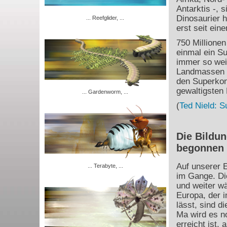
Antarktis -, 
Dinosaurier 
... Reefglider, ...
erst seit ein
750 Millione
einmal ein Su
immer so weit
Landmassen d
den Superkon
gewaltigsten 
... Gardenworm, ...
(
Ted Nield: S
Die Bildun
begonnen
Auf unserer E
... Terabyte, ...
im Gange. Die
und weiter w
Europa, der 
lässt, sind 
Ma wird es no
erreicht ist,