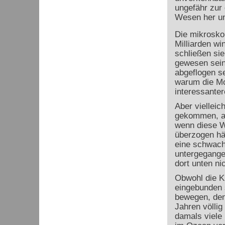
ungefähr zur
Wesen her un
Die mikrosko
Milliarden wi
schließen sie
gewesen sein
abgeflogen se
warum die Mo
interessanter
Aber viellei
gekommen, au
wenn diese W
überzogen hä
eine schwach
untergegange
dort unten ni
Obwohl die Kr
eingebunden s
bewegen, den
Jahren völli
damals viele 