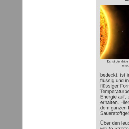
Es ist der dritt
unsc
bedeckt, ist 
flüssig und i
flüssiger Fo
Temperaturber
Energie auf,
erhalten. Hi
dem ganzen P
Sauerstoffgeh
Über den leu
weiße Streif