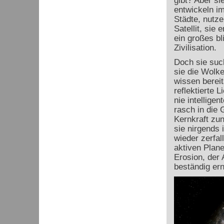
gibt? Aber si
entwickeln i
Städte, nutze
Satellit, sie
ein großes bl
Zivilisation.
Doch sie such
sie die Wolke
wissen bereit
reflektierte 
nie intellige
rasch in die
Kernkraft zu
sie nirgends 
wieder zerfa
aktiven Plan
Erosion, der 
beständig ern