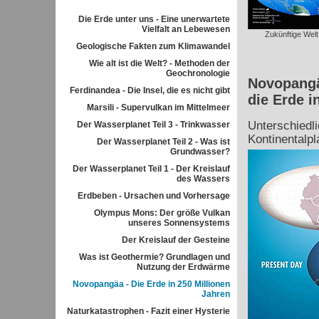
Die Erde unter uns - Eine unerwartete
Vielfalt an Lebewesen
Zukünftige Welt
Geologische Fakten zum Klimawandel
Wie alt ist die Welt? - Methoden der
Geochronologie
Novopangä
Ferdinandea - Die Insel, die es nicht gibt
die Erde i
Marsili - Supervulkan im Mittelmeer
Unterschiedli
Der Wasserplanet Teil 3 - Trinkwasser
Kontinentalpl
Der Wasserplanet Teil 2 - Was ist
Grundwasser?
Der Wasserplanet Teil 1 - Der Kreislauf
des Wassers
Erdbeben - Ursachen und Vorhersage
Olympus Mons: Der größe Vulkan
unseres Sonnensystems
Der Kreislauf der Gesteine
Was ist Geothermie? Grundlagen und
Nutzung der Erdwärme
Novopangäa - Die Erde in 250 Millionen
Jahren
Naturkatastrophen - Fazit einer Hysterie