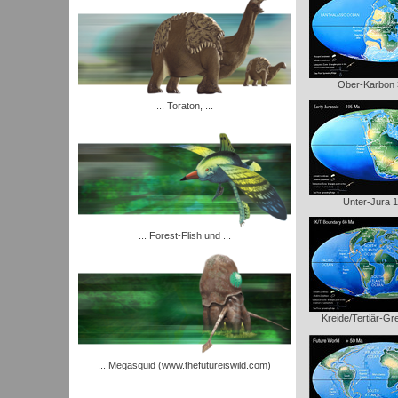
Ober-Karbon
... Toraton, ...
Unter-Jura 
... Forest-Flish und ...
Kreide/Tertiär-G
... Megasquid (www.thefutureiswild.com)