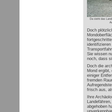
Da steht das Land
Au
Doch plötzlic
Mondoberfläc
fortgeschritt
identifiziere
Transportfah
Sie wissen n
noch, dass s
Doch die arc
Mond ergibt, 
einiger Entfe
fremden Raum
Aufregendste
frisch aus, a
Ihre Archäol
Landefähren,
abgehoben ha
unverkennbar