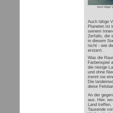
Auch tätige V
Auch tätige V
Planeten ist 
seinem Innere
Zerfalls, die
in diesem So
nicht - wie d
erstarrt.
Was die Raumf
Farbenspiel a
die riesige L
und ohne Nie
trennt sie ei
Die landeinw
diese Felsbar
An der gegen
aus. Hier, w
Land treffen,
Tausende von