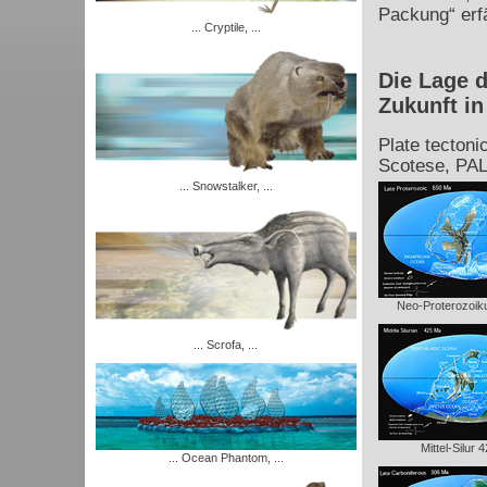
Packung“ erf
... Cryptile, ...
Die Lage d
Zukunft in
Plate tectoni
Scotese, PA
... Snowstalker, ...
Neo-Proterozoi
... Scrofa, ...
Mittel-Silur 
... Ocean Phantom, ...