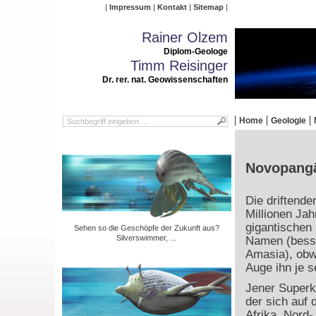
Impressum
Kontakt
Sitemap
Rainer Olzem
Diplom-Geologe
Timm Reisinger
Dr. rer. nat. Geowissenschaften
Home
Geologie
Novopangäa
Die driftende
Millionen Ja
gigantischen 
Sehen so die Geschöpfe der Zukunft aus?
Silverswimmer, ...
Namen (besse
Amasia), obw
Auge ihn je s
Jener Superko
der sich auf 
Afrika, Nord-