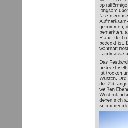
spiralförmig
langsam über
faszinierende
Aufmerksamke
genommen, da
bemerkten, a
Planet doch n
bedeckt ist. D
wahrhaft ri
Landmasse a
Das Festland 
bedeckt viell
ist trocken u
Wüsten. Drei
der Zeit ang
weißen Ebene
Wüstenlandsc
denen sich au
schimmernden