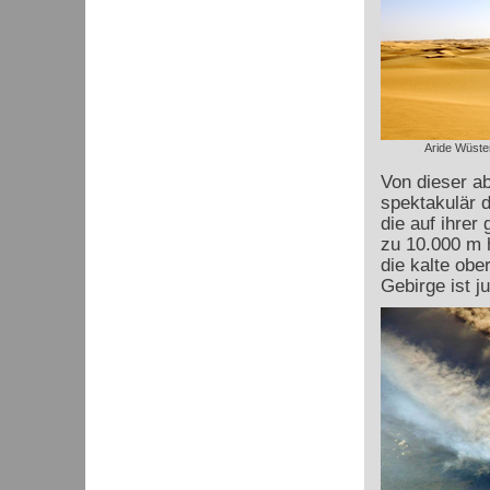
Aride Wüsten
Von dieser a
spektakulär 
die auf ihrer
zu 10.000 m h
die kalte ob
Gebirge ist j