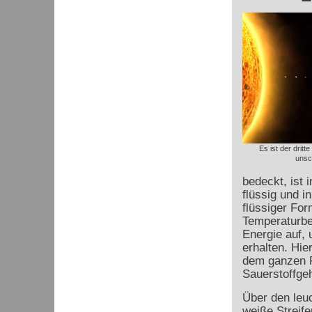
Es ist der dritt
unsc
bedeckt, ist 
flüssig und i
flüssiger Fo
Temperaturber
Energie auf,
erhalten. Hi
dem ganzen P
Sauerstoffgeh
Über den leu
weiße Streif