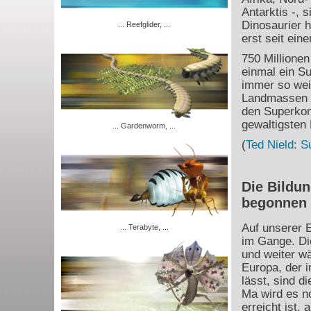
Antarktis -, 
Dinosaurier 
... Reefglider, ...
erst seit ein
750 Millione
einmal ein Su
immer so weit
Landmassen d
den Superkon
gewaltigsten 
... Gardenworm, ...
(
Ted Nield: S
Die Bildun
begonnen
Auf unserer E
... Terabyte, ...
im Gange. Die
und weiter w
Europa, der 
lässt, sind 
Ma wird es no
erreicht ist,