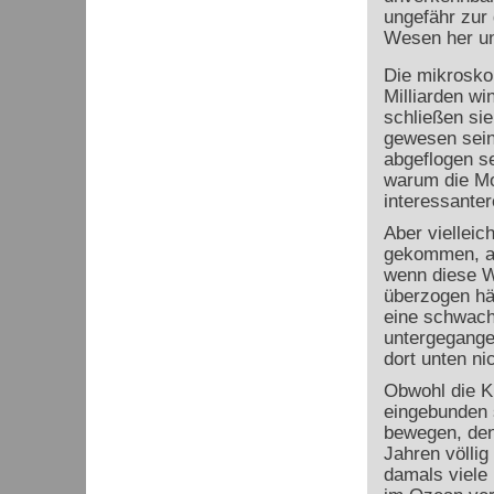
ungefähr zur
Wesen her un
Die mikrosko
Milliarden wi
schließen sie
gewesen sein
abgeflogen se
warum die Mo
interessanter
Aber viellei
gekommen, au
wenn diese W
überzogen hä
eine schwach
untergegange
dort unten ni
Obwohl die Kr
eingebunden s
bewegen, den
Jahren völli
damals viele 