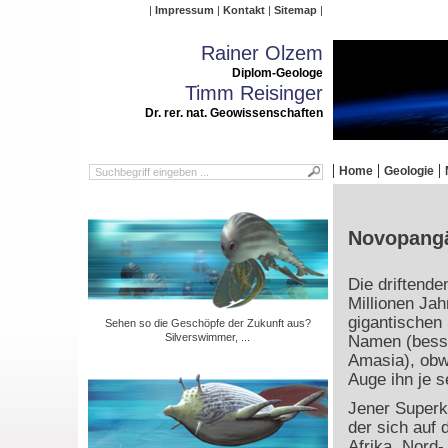
Impressum
Kontakt
Sitemap
Rainer Olzem
Diplom-Geologe
Timm Reisinger
Dr. rer. nat. Geowissenschaften
Home
Geologie
Novopangäa
Die driftende
Millionen Ja
gigantischen 
Sehen so die Geschöpfe der Zukunft aus?
Silverswimmer, ...
Namen (besse
Amasia), obw
Auge ihn je s
Jener Superko
der sich auf 
Afrika, Nord-