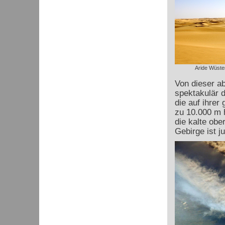
Aride Wüsten
Von dieser a
spektakulär 
die auf ihrer
zu 10.000 m h
die kalte ob
Gebirge ist j