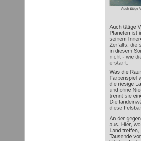
Auch tätige V
Auch tätige V
Planeten ist 
seinem Innere
Zerfalls, die
in diesem So
nicht - wie d
erstarrt.
Was die Raumf
Farbenspiel a
die riesige L
und ohne Nie
trennt sie ei
Die landeinw
diese Felsbar
An der gegen
aus. Hier, w
Land treffen,
Tausende von