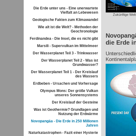
Die Erde unter uns - Eine unerwartete
Vielfalt an Lebewesen
Zukünftige Welt
Geologische Fakten zum Klimawandel
Wie alt ist die Welt? - Methoden der
Geochronologie
Novopangä
Ferdinandea - Die Insel, die es nicht gibt
die Erde i
Marsili - Supervulkan im Mittelmeer
Unterschiedli
Der Wasserplanet Teil 3 - Trinkwasser
Kontinentalpl
Der Wasserplanet Teil 2 - Was ist
Grundwasser?
Der Wasserplanet Teil 1 - Der Kreislauf
des Wassers
Erdbeben - Ursachen und Vorhersage
Olympus Mons: Der größe Vulkan
unseres Sonnensystems
Der Kreislauf der Gesteine
Was ist Geothermie? Grundlagen und
Nutzung der Erdwärme
Novopangäa - Die Erde in 250 Millionen
Jahren
Naturkatastrophen - Fazit einer Hysterie