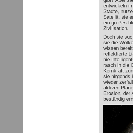
gibt? Aber si
entwickeln i
Städte, nutze
Satellit, sie
ein großes bl
Zivilisation.
Doch sie such
sie die Wolke
wissen bereit
reflektierte 
nie intellige
rasch in die
Kernkraft zu
sie nirgends 
wieder zerfa
aktiven Plan
Erosion, der 
beständig ern