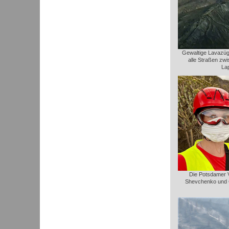
Gewaltige Lavazüge
alle Straßen zw
La
Die Potsdamer Vu
Shevchenko und C