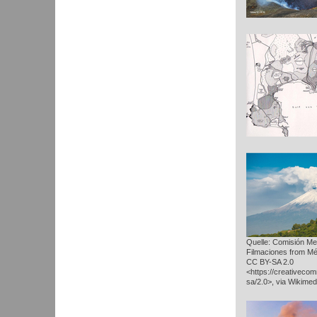
Quelle: Comisión Me
Filmaciones from Mé
CC BY-SA 2.0
<https://creativeco
sa/2.0>, via Wikim