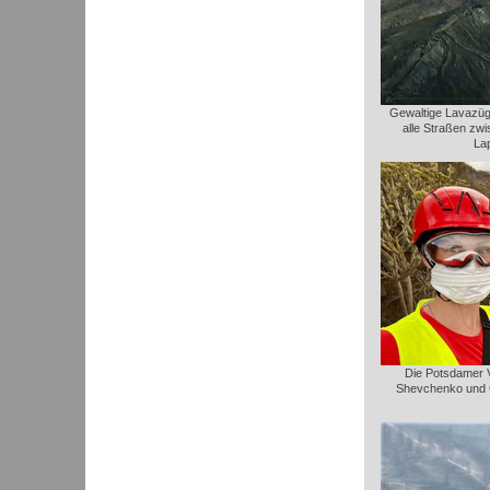
Gewaltige Lavazüge
alle Straßen zw
La
Die Potsdamer Vu
Shevchenko und C