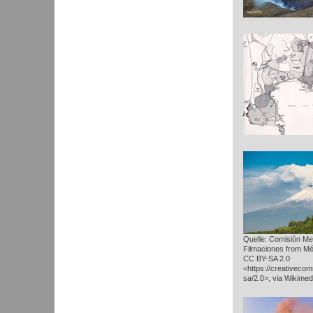
Quelle: Comisión Me
Filmaciones from Mé
CC BY-SA 2.0
<https://creativeco
sa/2.0>, via Wikim