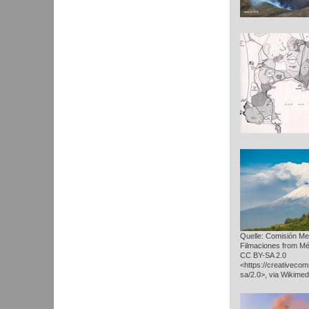
Quelle: Comisión Me
Filmaciones from Mé
CC BY-SA 2.0
<https://creativeco
sa/2.0>, via Wikim