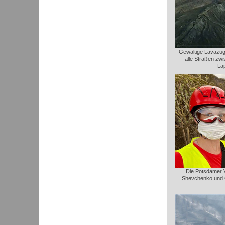
Gewaltige Lavazüge
alle Straßen zw
La
Die Potsdamer Vu
Shevchenko und C