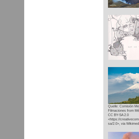
Quelle: Comisión Me
Filmaciones from Mé
CC BY-SA 2.0
<https://creativeco
sa/2.0>, via Wikim