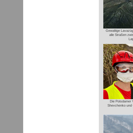
Gewaltige Lavazüge
alle Straßen zw
La
Die Potsdamer Vu
Shevchenko und C