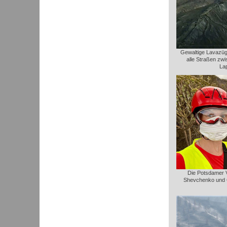
Gewaltige Lavazüge
alle Straßen zw
La
Die Potsdamer Vu
Shevchenko und C