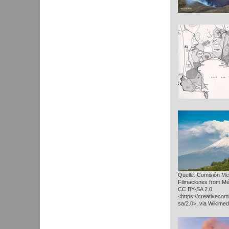
Quelle: Comisión Me
Filmaciones from Mé
CC BY-SA 2.0
<https://creativeco
sa/2.0>, via Wikim