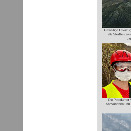
Gewaltige Lavazüge
alle Straßen zw
La
Die Potsdamer Vu
Shevchenko und C