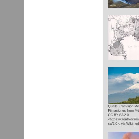
Quelle: Comisión Me
Filmaciones from Mé
CC BY-SA 2.0
<https://creativeco
sa/2.0>, via Wikim