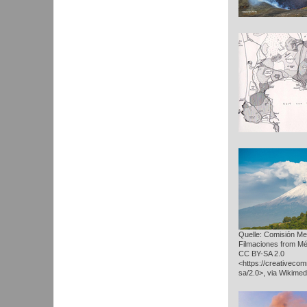
Quelle: Comisión Me
Filmaciones from Mé
CC BY-SA 2.0
<https://creativeco
sa/2.0>, via Wikim