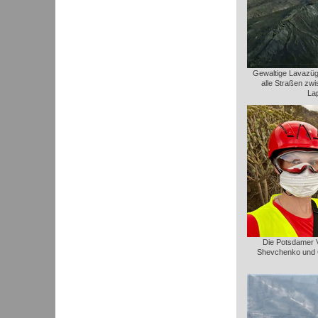
Gewaltige Lavazüge
alle Straßen zw
La
Die Potsdamer Vu
Shevchenko und C