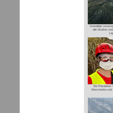
Gewaltige Lavazüge
alle Straßen zw
La
Die Potsdamer Vu
Shevchenko und C