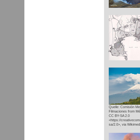
Quelle: Comisión Me
Filmaciones from Mé
CC BY-SA 2.0
<https://creativeco
sa/2.0>, via Wikim