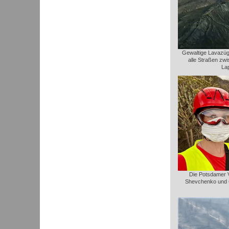
Gewaltige Lavazüge
alle Straßen zw
La
Die Potsdamer Vu
Shevchenko und C