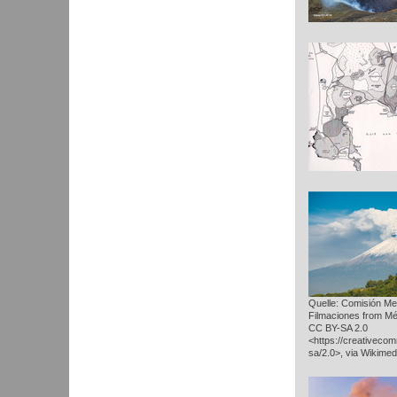
Quelle: Comisión Me
Filmaciones from Mé
CC BY-SA 2.0
<https://creativeco
sa/2.0>, via Wikim