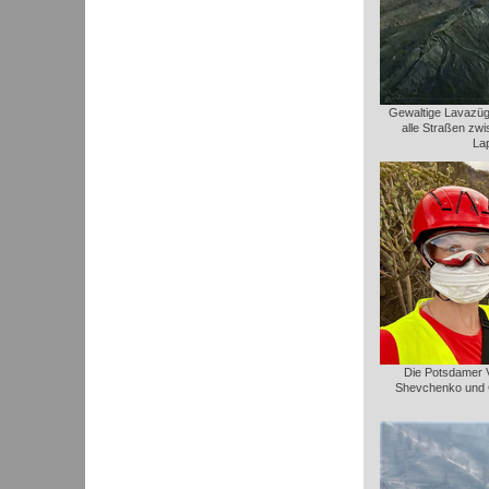
Gewaltige Lavazüge
alle Straßen zw
La
Die Potsdamer Vu
Shevchenko und C