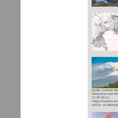
Quelle: Comisión Me
Filmaciones from Mé
CC BY-SA 2.0
<https://creativeco
sa/2.0>, via Wikim