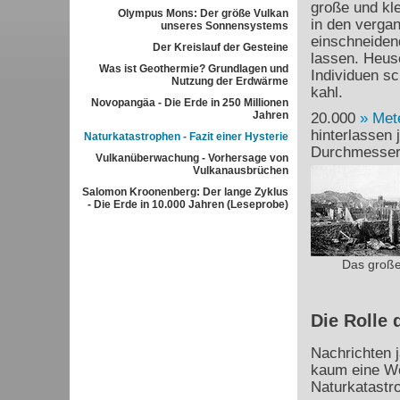
große und kl
Olympus Mons: Der größe Vulkan
in den verga
unseres Sonnensystems
einschneiden
Der Kreislauf der Gesteine
lassen. Heus
Was ist Geothermie? Grundlagen und
Individuen sc
Nutzung der Erdwärme
kahl.
Novopangäa - Die Erde in 250 Millionen
Jahren
20.000
Met
hinterlassen
Naturkatastrophen - Fazit einer Hysterie
Durchmesser t
Vulkanüberwachung - Vorhersage von
Vulkanausbrüchen
Salomon Kroonenberg: Der lange Zyklus
- Die Erde in 10.000 Jahren (Leseprobe)
Das große
Die Rolle 
Nachrichten j
kaum eine W
Naturkatastr