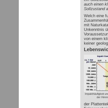
auch einen k
Sollzustand a
Welch eine f
Zusammenhäng
mit Naturkata
Unkenntnis ü
Voraussetzung
von einem kl
keiner geolo
Lebenswic
Impakthäufigkeit un
der Himm
der Plattent