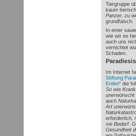
Tiergruppe üb
kaum tierisc
Panzer, zu w
grundfalsch.
In einer saue
wie wir es h
auch uns nic
vernichtet w
Schaden.
Paradiesi
Im Internet fa
Stiftung Para
Erden
“ die f
So wie Krankh
unerwünscht 
auch Naturkat
Art unerwüns
Naturkatastr
erforderlich,
sie Bedarf. G
Gesundheit 
ein Sollzustan