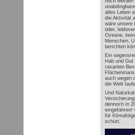
noch werden s
unabdingbare
alles Leben 
die Aktivität
wäre unsere E
öder, leblose
Ozeane, kein
Menschen. Un
berichten kön
Ein segensre
Hab und Gut z
rasanten Bev
Flächeninans
auch wegen d
die Welt lau
Und Naturkat
Versicherung
dennoch in 2
eingefahren! 
für Klimafolg
schürt.