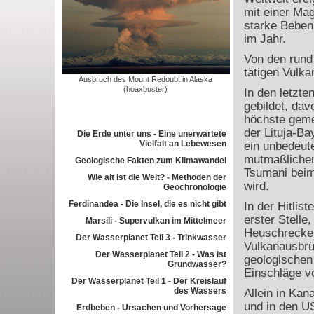
mit einer Ma
starke Beben 
im Jahr.
Von den rund
tätigen Vulka
Ausbruch des Mount Redoubt in Alaska
(hoaxbuster)
In den letzt
gebildet, dav
höchste geme
der Lituja-Ba
Die Erde unter uns - Eine unerwartete
Vielfalt an Lebewesen
ein unbedeut
mutmaßlichen
Geologische Fakten zum Klimawandel
Tsumani beim
Wie alt ist die Welt? - Methoden der
wird.
Geochronologie
Ferdinandea - Die Insel, die es nicht gibt
In der Hitlis
erster Stell
Marsili - Supervulkan im Mittelmeer
Heuschrecke
Der Wasserplanet Teil 3 - Trinkwasser
Vulkanausbrüc
Der Wasserplanet Teil 2 - Was ist
geologischen
Grundwasser?
Einschläge v
Der Wasserplanet Teil 1 - Der Kreislauf
des Wassers
Allein in Kan
und in den U
Erdbeben - Ursachen und Vorhersage