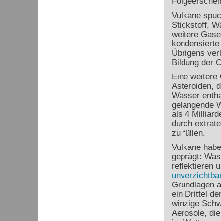
Folgeerschei
Vulkane spuc
Stickstoff, W
weitere Gase
kondensierte
Übrigens ver
Bildung der 
Eine weitere
Asteroiden, d
Wasser enthal
gelangende W
als 4 Milliar
durch extrate
zu füllen.
Vulkane habe
geprägt: Was
reflektieren
unverzichtba
Grundlagen a
ein Drittel d
winzige Schw
Aerosole, di