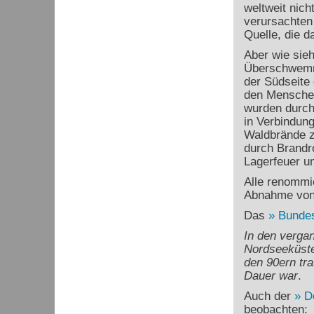
weltweit nic
verursachten 
Quelle, die d
Aber wie sie
Überschwemm
der Südseite
den Menschen
wurden durch
in Verbindung
Waldbrände z
durch Brandr
Lagerfeuer u
Alle renommi
Abnahme von
Das
Bundes
In den verga
Nordseeküste
den 90ern tra
Dauer war
.
Auch der
D
beobachten: