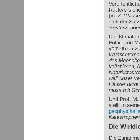
Veröffentlic
Rückversiche
(in: Z. Wasse
sich der Sat
einstürzende
Der Klimafors
Polar- und M
vom 06.06.2
Wunschtemper
des Menschen
kollabieren,
Naturkatastr
weil unser v
Häuser dicht
muss mit Sch
Und Prof. M. 
stellt in sein
geophysikali
Katastrophen
Die Wirkli
Die Zunahme