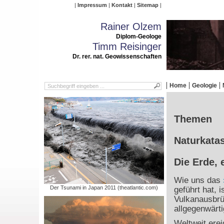
Impressum
Kontakt
Sitemap
Rainer Olzem
Diplom-Geologe
Timm Reisinger
Dr. rer. nat. Geowissenschaften
Home
Geologie
Themen
Naturkatas
Die Erde, 
Wie uns das
Der Tsunami in Japan 2011 (theatlantic.com)
geführt hat, 
Vulkanausbrü
allgegenwärti
Weltweit ere