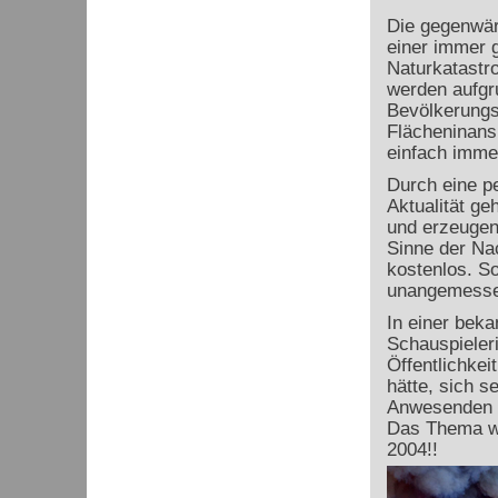
Die gegenwärt
einer immer 
Naturkatastro
werden aufgr
Bevölkerungs
Flächeninans
einfach imme
Durch eine p
Aktualität ge
und erzeugen
Sinne der Nac
kostenlos. So
unangemessen
In einer beka
Schauspieleri
Öffentlichkei
hätte, sich s
Anwesenden w
Das Thema w
2004!!