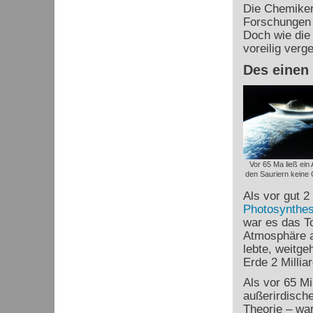
Die Chemiker 
Forschungen
Doch wie die
voreilig verg
Des einen
Vor 65 Ma ließ ein 
den Sauriern keine 
Als vor gut 2
Photosynthe
war es das To
Atmosphäre 
lebte, weitge
Erde 2 Millia
Als vor 65 Mi
außerirdisch
Theorie – war