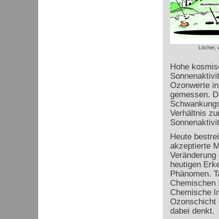
Löcher, 
Hohe kosmisch
Sonnenaktivit
Ozonwerte in
gemessen. Di
Schwankungsb
Verhältnis z
Sonnenaktivit
Heute bestre
akzeptierte 
Veränderung 
heutigen Erke
Phänomen. Ta
Chemischen I
Chemische In
Ozonschicht 
dabei denkt.