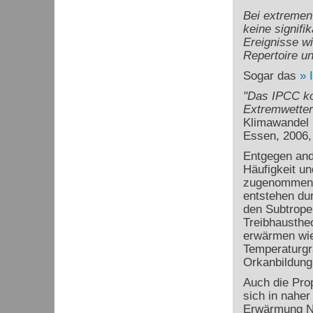
Bei extremen
keine signif
Ereignisse w
Repertoire u
Sogar das
"Das IPCC ko
Extremwetter
Klimawandel 
Essen, 2006,
Entgegen ande
Häufigkeit un
zugenommen. 
entstehen du
den Subtrope
Treibhaustheo
erwärmen wie
Temperaturgr
Orkanbildung
Auch die Pro
sich in naher
Erwärmung Ni