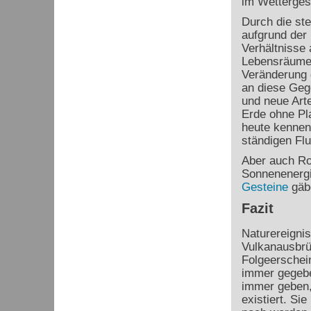
im Wetterges
Durch die st
aufgrund der 
Verhältnisse 
Lebensräume f
Veränderung 
an diese Gege
und neue Arten
Erde ohne Pla
heute kennen
ständigen Fl
Aber auch Ro
Sonnenenergi
Gesteine
gäbe
Fazit
Naturereigni
Vulkanausbrü
Folgeerschei
immer gegebe
immer geben,
existiert. Si