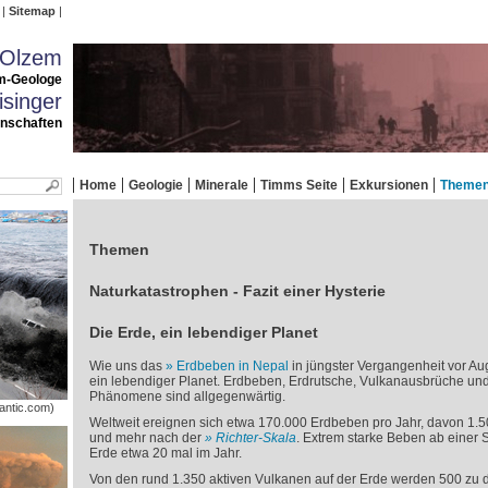
Sitemap
 Olzem
m-Geologe
singer
enschaften
Home
Geologie
Minerale
Timms Seite
Exkursionen
Theme
Themen
Naturkatastrophen - Fazit einer Hysterie
Die Erde, ein lebendiger Planet
Wie uns das
Erdbeben in Nepal
in jüngster Vergangenheit vor Auge
ein lebendiger Planet. Erdbeben, Erdrutsche, Vulkanausbrüche un
Phänomene sind allgegenwärtig.
antic.com)
Weltweit ereignen sich etwa 170.000 Erdbeben pro Jahr, davon 1.5
und mehr nach der
Richter-Skala
. Extrem starke Beben ab einer S
Erde etwa 20 mal im Jahr.
Von den rund 1.350 aktiven Vulkanen auf der Erde werden 500 zu d