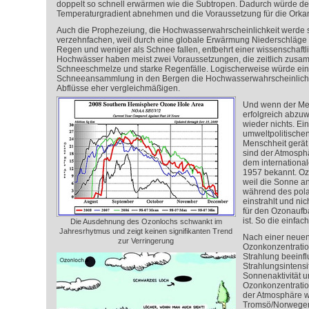
doppelt so schnell erwärmen wie die Subtropen. Dadurch würde de
Temperaturgradient abnehmen und die Voraussetzung für die Orka
Auch die Prophezeiung, die Hochwasserwahrscheinlichkeit werde s
verzehnfachen, weil durch eine globale Erwärmung Niederschläge 
Regen und weniger als Schnee fallen, entbehrt einer wissenschaftl
Hochwässer haben meist zwei Voraussetzungen, die zeitlich zusa
Schneeschmelze und starke Regenfälle. Logischerweise würde eine 
Schneeansammlung in den Bergen die Hochwasserwahrscheinlichk
Abflüsse eher vergleichmäßigen.
Und wenn der Me
erfolgreich abzu
wieder nichts. Ei
umweltpolitischen
Menschheit gerät
sind der Atmosph
dem internationa
1957 bekannt. Oz
weil die Sonne a
während des pola
einstrahlt und ni
für den Ozonaufb
ist. So die einfac
Die Ausdehnung des Ozonlochs schwankt im
Jahresrhytmus und zeigt keinen signifikanten Trend
Nach einer neuen
zur Verringerung
Ozonkonzentratio
Strahlung beeinf
Strahlungsintensi
Sonnenaktivität u
Ozonkonzentratio
der Atmosphäre w
Tromsö/Norwegen