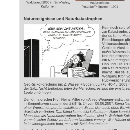
Waldbrand 2003 im Simi-Valley,
Ausbruch des
Kalifornien
Pinatubo/Philippinen, 1991
Naturereignisse und Naturkatastrophen
Kein noch so groß
zur Katastrophe, w
der es keine Men
Einrichtungen gib
Vulkanausbruch i
Gebiet in Alaska o
außer Wissenscha
Naturkatastrophe 
ein Naturereigni
Hab und Gut. Es i
ein Naturereignis
macht. Hier sei au
Wolfgang Kron v
Rückversicherung
GeoRisikoForschung (in: Z. Wasser + Boden, 55/7+8, 40-45, 2003) v
der Satz:
Nicht Erdbeben töten die Menschen; es sind die einstürz
Leute umbringen.
Der Klimaforscher Prof. Heinz Miller vom Alfred-Wegener-Institut f
in Bremerhaven sagte in der ZEIT Nr. 24 vom 06.06.2007:
Klima läs
einer Wunschtemperatur stabilisieren. Es hat sich auch ohne Einw
drastisch verändert. Das Klima kann nicht kollabieren, Natur kennt
Menschen als Naturkatastrophen bezeichnen, sind in Wahrheit Kult
vermeintlicher Schutz vor äußeren Unbilden versagt. Wer Häuser di
in Lawinengebieten baut, muss mit Schäden rechnen.