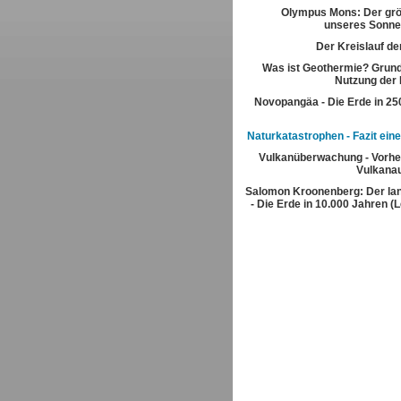
Olympus Mons: Der grö
unseres Sonn
Der Kreislauf de
Was ist Geothermie? Grun
Nutzung der
Novopangäa - Die Erde in 250
Naturkatastrophen - Fazit eine
Vulkanüberwachung - Vorhe
Vulkana
Salomon Kroonenberg: Der la
- Die Erde in 10.000 Jahren (