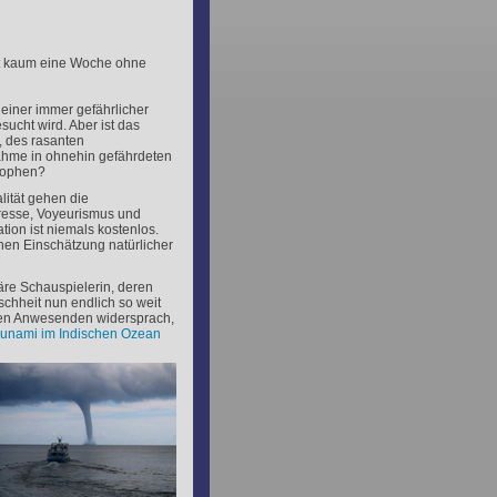
ht kaum eine Woche ohne
 einer immer gefährlicher
ucht wird. Aber ist das
 des rasanten
hme in ohnehin gefährdeten
trophen?
lität gehen die
resse, Voyeurismus und
tion ist niemals kostenlos.
nen Einschätzung natürlicher
äre Schauspielerin, deren
nschheit nun endlich so weit
nten Anwesenden widersprach,
unami im Indischen Ozean