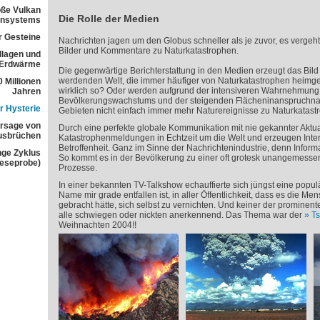
ße Vulkan
Die Rolle der Medien
ensystems
r Gesteine
Nachrichten jagen um den Globus schneller als je zuvor, es verge
Bilder und Kommentare zu Naturkatastrophen.
dlagen und
 Erdwärme
Die gegenwärtige Berichterstattung in den Medien erzeugt das Bild
werdenden Welt, die immer häufiger von Naturkatastrophen heimges
 Millionen
wirklich so? Oder werden aufgrund der intensiveren Wahrnehmung,
Jahren
Bevölkerungswachstums und der steigenden Flächeninanspruchna
r Hysterie
Gebieten nicht einfach immer mehr Naturereignisse zu Naturkatas
rsage von
Durch eine perfekte globale Kommunikation mit nie gekannter Aktua
usbrüchen
Katastrophenmeldungen in Echtzeit um die Welt und erzeugen Inte
Betroffenheit. Ganz im Sinne der Nachrichtenindustrie, denn Informa
nge Zyklus
So kommt es in der Bevölkerung zu einer oft grotesk unangemesse
Leseprobe)
Prozesse.
In einer bekannten TV-Talkshow echauffierte sich jüngst eine popul
Name mir grade entfallen ist, in aller Öffentlichkeit, dass es die Me
gebracht hätte, sich selbst zu vernichten. Und keiner der promine
alle schwiegen oder nickten anerkennend. Das Thema war der
Ts
Weihnachten 2004!!