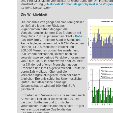
Und Prof. M. J. Müller vom Institut für Geographie der Uni Flensburg s
Veröffentlichung „
Naturkatastrophen als geophysikalische Vorgä
es keine Katastrophen
.
Die Wirklichkeit
Die Zunahme von geogenen Naturereignissen
schließt die Münchner Rück aus.
Zugenommen haben dagegen die
Versicherungsleistungen. Das Erdbeben mit
Magnitude 7 in der japanischen Stadt
Kobe
,
das 1995 große Teile der Stadt in Schutt und
Asche legte, in dessen Folge 6.434 Menschen
starben, 44.000 Menschen verletzt und
300.000 Menschen obdachlos wurden und
300 Brände entstanden, kostete noch die
vergleichsweise geringe Versicherungssumme
von 3 Mrd. US $. In Kobe waren nämlich 1995
nur 3% der betroffenen Menschen gegen
Erdbeben und ihre Folgen versichert. Heute ist
deren Zahl weitaus höher und die
Versicherungsleistungen würden bei einem
ähnlichen Ereignis schier ins Unermessliche
laufen. Der tatsächliche damalige
Gesamtschaden wird auf 100 Mrd. EUR
geschätzt.
Erdbeben und Vulkanausbrüche nehmen nach
Anzahl und Heftigkeit weltweit nicht zu. Und
die durch Erdbeben und Erdrutsche
verursachten Tsunamis ebenfalls nicht. Es gibt
keine einzige seriöse Quelle, die das