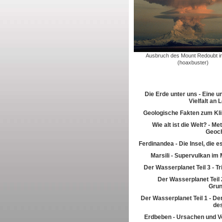
Ausbruch des Mount Redoubt in
(hoaxbuster)
Die Erde unter uns - Eine u
Vielfalt an
Geologische Fakten zum Kl
Wie alt ist die Welt? - M
Geoch
Ferdinandea - Die Insel, die es
Marsili - Supervulkan im 
Der Wasserplanet Teil 3 - T
Der Wasserplanet Teil 2
Gru
Der Wasserplanet Teil 1 - Der
de
Erdbeben - Ursachen und V