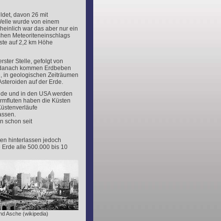
ldet, davon 26 mit
Welle wurde von einem
heinlich war das aber nur ein
chen Meteoriteneinschlags
ste auf 2,2 km Höhe
ster Stelle, gefolgt von
 danach kommen Erdbeben
, in geologischen Zeiträumen
steroiden auf der Erde.
ände und in den USA werden
urmfluten haben die Küsten
üstenverläufe
assen.
n schon seit
en hinterlassen jedoch
 Erde alle 500.000 bis 10
nd Asche (wikipedia)