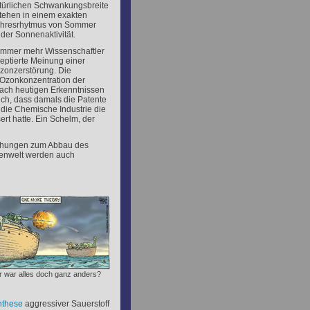
atürlichen Schwankungsbreite
tehen in einem exakten
ahresrhytmus von Sommer
der Sonnenaktivität.
 immer mehr Wissenschaftler
eptierte Meinung einer
onzerstörung. Die
Ozonkonzentration der
nach heutigen Erkenntnissen
uch, dass damals die Patente
die Chemische Industrie die
t hatte. Ein Schelm, der
schungen zum Abbau des
kenwelt werden auch
er war alles doch ganz anders?
nthese
aggressiver Sauerstoff