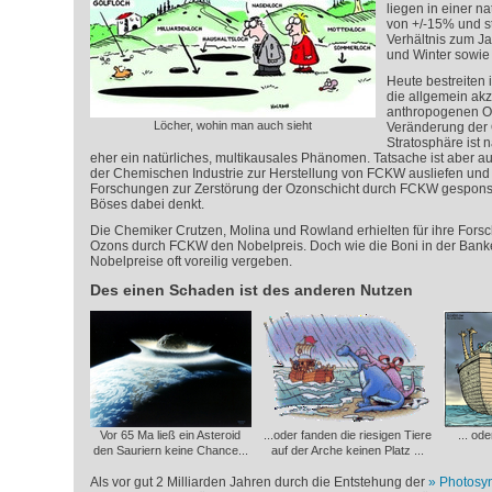
liegen in einer n
von +/-15% und s
Verhältnis zum J
und Winter sowie 
Heute bestreiten
die allgemein akz
anthropogenen Oz
Löcher, wohin man auch sieht
Veränderung der 
Stratosphäre ist 
eher ein natürliches, multikausales Phänomen. Tatsache ist aber a
der Chemischen Industrie zur Herstellung von FCKW ausliefen und 
Forschungen zur Zerstörung der Ozonschicht durch FCKW gesponser
Böses dabei denkt.
Die Chemiker Crutzen, Molina und Rowland erhielten für ihre For
Ozons durch FCKW den Nobelpreis. Doch wie die Boni in der Ban
Nobelpreise oft voreilig vergeben.
Des einen Schaden ist des anderen Nutzen
Vor 65 Ma ließ ein Asteroid
...oder fanden die riesigen Tiere
... od
den Sauriern keine Chance...
auf der Arche keinen Platz ...
Als vor gut 2 Milliarden Jahren durch die Entstehung der
Photosy