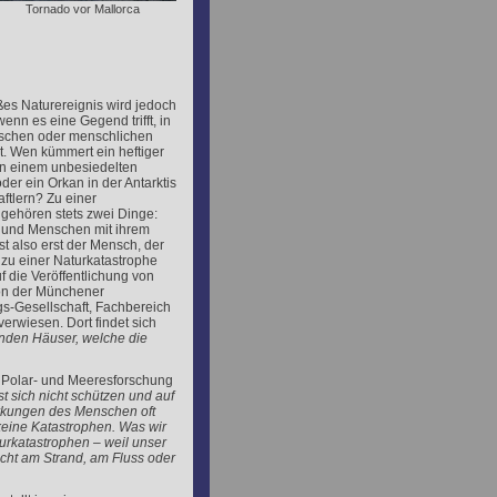
Tornado vor Mallorca
es Naturereignis wird jedoch
enn es eine Gegend trifft, in
schen oder menschlichen
t. Wen kümmert ein heftiger
n einem unbesiedelten
der ein Orkan in der Antarktis
ftlern? Zu einer
gehören stets zwei Dinge:
s und Menschen mit ihrem
st also erst der Mensch, der
 zu einer Naturkatastrophe
f die Veröffentlichung von
on der Münchener
s-Gesellschaft, Fachbereich
erwiesen. Dort findet sich
enden Häuser, welche die
ür Polar- und Meeresforschung
st sich nicht schützen und auf
irkungen des Menschen oft
 keine Katastrophen. Was wir
urkatastrophen – weil unser
cht am Strand, am Fluss oder