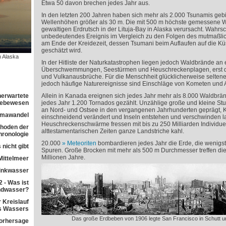
Etwa 50 davon brechen jedes Jahr aus.
In den letzten 200 Jahren haben sich mehr als 2.000 Tsunamis gebi
Wellenhöhen größer als 30 m. Die mit 500 m höchste gemessene 
gewaltigen Erdrutsch in der Lituja-Bay in Alaska verursacht. Wahrsc
unbedeutendes Ereignis im Vergleich zu den Folgen des mutmaßli
am Ende der Kreidezeit, dessen Tsumani beim Auflaufen auf die Kü
geschätzt wird.
 Alaska
In der Hitliste der Naturkatastrophen liegen jedoch Waldbrände an er
Überschwemmungen, Seestürmen und Heuschreckenplagen, erst
und Vulkanausbrüche. Für die Menschheit glücklicherweise seltene
jedoch häufige Naturereignisse sind Einschläge von Kometen und A
nerwartete
Allein in Kanada ereignen sich jedes Jahr mehr als 8.000 Waldbr
 Lebewesen
jedes Jahr 1.200 Tornados gezählt. Unzählige große und kleine St
an Nord- und Ostsee in den vergangenen Jahrhunderten geprägt, K
imawandel
einschneidend verändert und Inseln entstehen und verschwinden l
Heuschreckenschwärme fressen mit bis zu 250 Milliarden Individue
ethoden der
alttestamentarischen Zeiten ganze Landstriche kahl.
ronologie
20.000
Meteoriten
bombardieren jedes Jahr die Erde, die wenigst
 nicht gibt
Spuren. Große Brocken mit mehr als 500 m Durchmesser treffen die
Millionen Jahre.
Mittelmeer
rinkwasser
 - Was ist
ndwasser?
 Kreislauf
s Wassers
Das große Erdbeben von 1906 legte San Francisco in Schutt u
orhersage