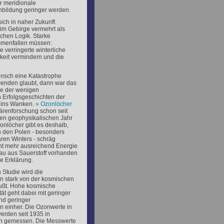
r meridionale
nbildung geringer werden.
ich in naher Zukunft
im Gebirge vermehrt als
ichen Logik. Starke
mmenfallen müssen:
verringerte winterliche
eit vermindern und die
nsch eine Katastrophe
wenden glaubt, dann war das
ne der wenigen
 Erfolgsgeschichten der
 ins Wanken.
Ozonlöcher
ärenforschung schon seit
len geophysikalischen Jahr
onlöcher gibt es deshalb,
n den Polen - besonders
ren Winters - schräg
cht mehr ausreichend Energie
au aus Sauerstoff vorhanden
he Erklärung.
 Studie wird die
n stark von der kosmischen
lußt. Hohe kosmische
tät geht dabei mit geringer
nd geringer
n einher. Die Ozonwerte in
erden seit 1935 in
 gemessen. Die Messwerte