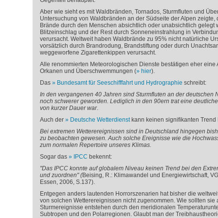
Gegenteil behauptet.
Aber wie sieht es mit Waldbränden, Tornados, Sturmfluten und 
Untersuchung von Waldbränden an der Südseite der Alpen zeigte, 
Brände durch den Menschen absichtlich oder unabsichtlich gelegt
Blitzeinschlag und der Rest durch Sonneneinstrahlung in Verbindun
verursacht. Weltweit haben Waldbrände zu 95% nicht natürliche Ur
vorsätzlich durch Brandrodung, Brandstiftung oder durch Unachtsa
weggeworfene Zigarettenkippen verursacht.
Alle renommierten Meteorologischen Dienste bestätigen eher eine
Orkanen und Überschwemmungen (
hier
).
Das
Bundesamt für Seeschifffahrt und Hydrographie
schreibt:
In den vergangenen 40 Jahren sind Sturmfluten an der deutschen 
noch schwerer geworden. Lediglich in den 90ern trat eine deutliche
von kurzer Dauer war
.
Auch der
Deutsche Wetterdienst
kann keinen signifikanten Trend
Bei extremen Wetterereignissen sind in Deutschland hingegen bishe
zu beobachten gewesen. Auch solche Ereignisse wie die Hochwass
zum normalen Repertoire unseres Klimas.
Sogar das
IPCC
bekennt:
"Das IPCC konnte auf globalem Niveau keinen Trend bei den Extr
und zuordnen" (
Beising, R.: Klimawandel und Energiewirtschaft,
Essen, 2006, S.137).
Entgegen anders lautenden Horrorszenarien hat bisher die weltweit
von solchen Wetterereignissen nicht zugenommen. Wie sollten si
Sturmereignisse entstehen durch den meridionalen Temperaturunt
Subtropen und den Polarregionen. Glaubt man der Treibhaustheorie,